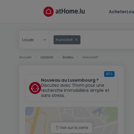
Acheter
Lou
Louer
Hunsdorf
Acheter
Accueil
Location
Bureau
Hunsdorf
Louer
BÊTA
Nouveau au Luxembourg ?
Discutez avec Thom pour une
recherche immobilière simple et
sans stress.
Voir sur la carte