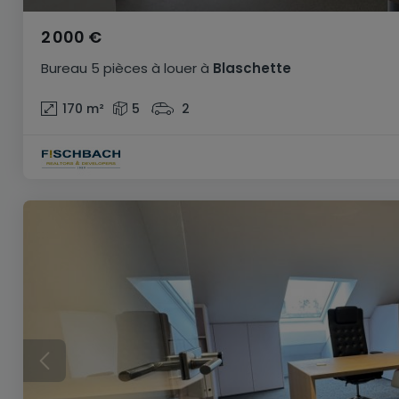
2 000 €
Bureau
5 pièces
à louer
à
Blaschette
170
m²
5
2