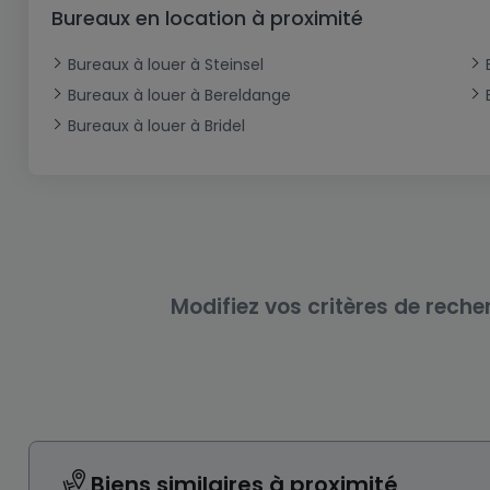
Bureau
Triplex
Terrain non constructible
Château
Garage - Parking
Bureaux en location à proximité
Commerce
Loft
Ferme
Terrain industriel
Bureau
Garage ouvert
Bureaux à louer à Steinsel
Local commercial
Corps de ferme
Mansarde
Garage fermé
Bureaux à louer à Bereldange
Bureaux à louer à Bridel
Fonds de Commerce
Rez-de-chaussée
Châlet
Bungalow
Restaurant
Plain pied
Hôtel
Entrepôt
Gîte
Exploitation agricole
Modifiez vos critères de reche
Biens similaires à proximité