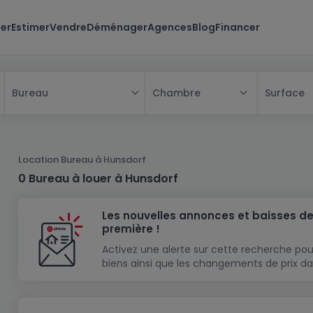
er
Estimer
Vendre
Déménager
Agences
Blog
Financer
Chambre
Surface
Bureau
Tous
Maison
Location Bureau à Hunsdorf
Appartement
Maison
0 Bureau à louer à Hunsdorf
Projet neuf
Appartement
Maison individuelle
Les nouvelles annonces et baisses de
Maison à construire
Résidence
Chambre
Maison mitoyenne
première !
Immeuble de rapport
Lotissement
Studio
Maison jumelée
Modèle de maison
Activez une alerte sur cette recherche pou
biens ainsi que les changements de prix da
Terrain
Immeuble de rapport
Penthouse
Terrain + Maison
Villa
Garage - parking
Terrain constructible
Duplex
Maison de maître
Gros-oeuvre