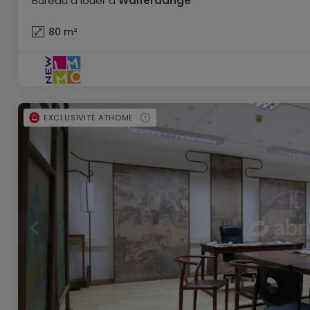
Bureau
à louer
à
Walferdange
80
m²
EXCLUSIVITÉ ATHOME