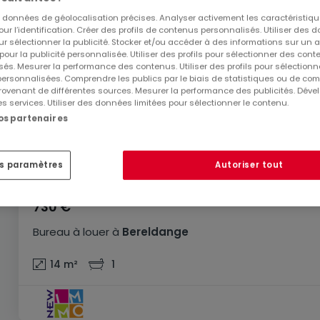
es données de géolocalisation précises. Analyser activement les caractéristiq
pour l’identification. Créer des profils de contenus personnalisés. Utiliser des
ur sélectionner la publicité. Stocker et/ou accéder à des informations sur un a
 pour la publicité personnalisée. Utiliser des profils pour sélectionner des con
és. Mesurer la performance des contenus. Utiliser des profils pour sélectionn
 personnalisées. Comprendre les publics par le biais de statistiques ou de co
ovenant de différentes sources. Mesurer la performance des publicités. Dével
es services. Utiliser des données limitées pour sélectionner le contenu.
nos partenaires
es paramètres
Autoriser tout
730 €
Bureau
à louer
à
Bereldange
14
m²
1