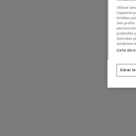
Utiliser d
l’appareil 
limitées po
des profils
personnalis
publicités
données pr
améliorer l
Liste de 
Gérer l