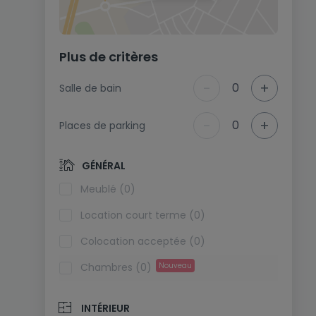
Plus de critères
-
+
0
Salle de bain
-
+
0
Places de parking
GÉNÉRAL
Meublé (0)
Location court terme (0)
Colocation acceptée (0)
Chambres (0)
Nouveau
INTÉRIEUR