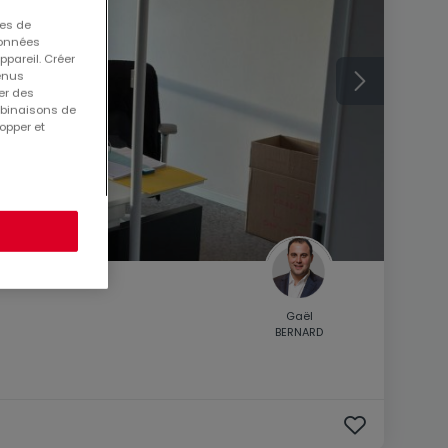
ues de
 données
ppareil. Créer
tenus
er des
mbinaisons de
opper et
Gaël
BERNARD