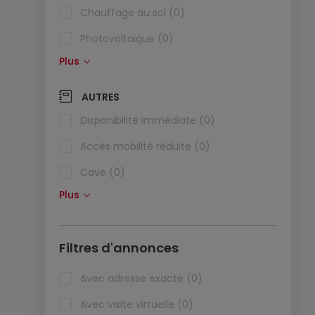
Chauffage au sol (0)
Photovoltaïque (0)
Plus
Panneaux solaires (0)
Pompe à chaleur (0)
AUTRES
Climatisation (0)
Disponibilité immédiate (0)
Fibre optique (0)
Accès mobilité réduite (0)
Cave (0)
Plus
Grenier (0)
Ascenseur (0)
Filtres d'annonces
Animaux acceptés (0)
Biens de vacances (0)
Avec adresse exacte (0)
Avec visite virtuelle (0)