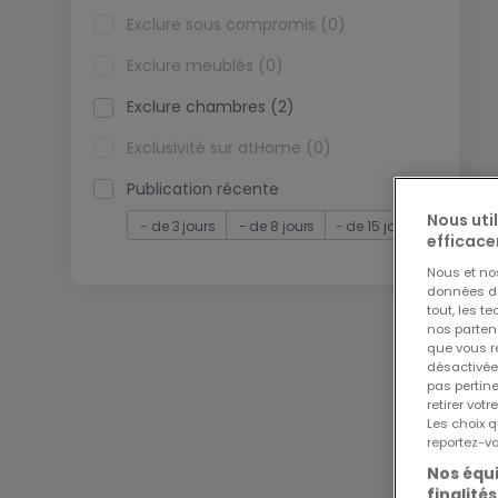
Exclure sous compromis (0)
Exclure meublés (0)
Exclure chambres (2)
Exclusivité sur atHome (0)
Publication récente
Nous uti
- de 3 jours
- de 8 jours
- de 15 jours
efficace
Nous et n
données de 
tout, les t
nos parten
que vous re
désactivée
pas pertin
retirer vo
Les choix q
reportez-vo
Nos équi
finalités