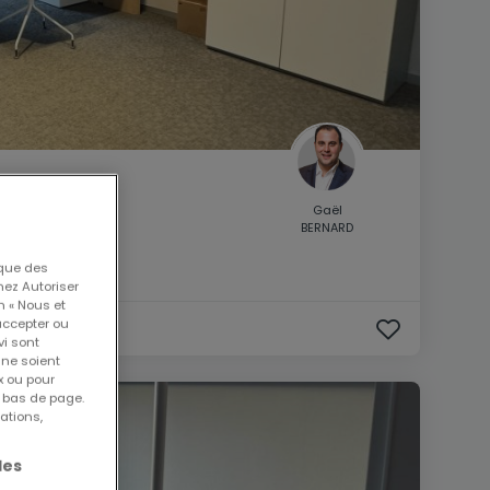
Gaël
BERNARD
 que des
nez Autoriser
n « Nous et
accepter ou
vi sont
 ne soient
x ou pour
n bas de page.
ations,
les