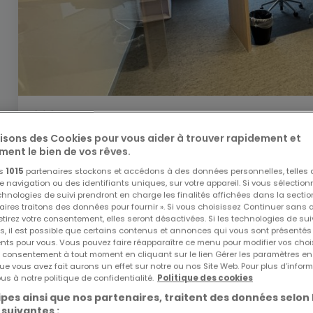
830 €
lisons des Cookies pour vous aider à trouver rapidement et
Bureau
à louer
à
Bereldange
ment le bien de vos rêves.
24
m²
1
os
1015
partenaires stockons et accédons à des données personnelles, telles
navigation ou des identifiants uniques, sur votre appareil. Si vous sélection
echnologies de suivi prendront en charge les finalités affichées dans la sectio
aires traitons des données pour fournir ». Si vous choisissez Continuer sans 
tirez votre consentement, elles seront désactivées. Si les technologies de sui
s, il est possible que certains contenus et annonces qui vous sont présentés
ents pour vous. Vous pouvez faire réapparaître ce menu pour modifier vos choi
tre consentement à tout moment en cliquant sur le lien Gérer les paramètres e
ue vous avez fait aurons un effet sur notre ou nos Site Web. Pour plus d’inform
us à notre politique de confidentialité.
Politique des cookies
pes ainsi que nos partenaires, traitent des données selon 
 suivantes :