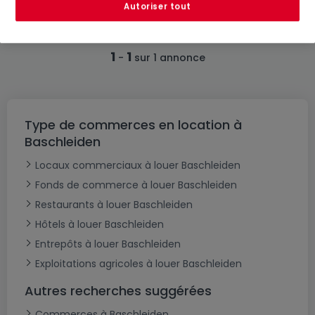
Autoriser tout
1
1
-
sur 1 annonce
Type de commerces en location à
Baschleiden
Locaux commerciaux à louer Baschleiden
Fonds de commerce à louer Baschleiden
Restaurants à louer Baschleiden
Hôtels à louer Baschleiden
Entrepôts à louer Baschleiden
Exploitations agricoles à louer Baschleiden
Autres recherches suggérées
Commerces à Baschleiden