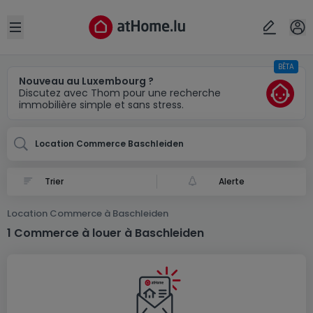
Localité(s)
Annuler
OK
Open sidebar
BÊTA
Baschleiden
Nouveau au Luxembourg ?
Discutez avec Thom pour une recherche
immobilière simple et sans stress.
Location Commerce Baschleiden
Alerte
Location Commerce à Baschleiden
1 Commerce à louer à Baschleiden