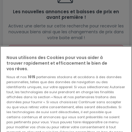
Les nouvelles annonces et baisses de prix en
avant première !
Activez une alerte sur cette recherche pour recevoir les
nouveaux biens ainsi que les changements de prix dans
votre boite email !
Créez une alerte
Nous utilisons des Cookies pour vous aider à
trouver rapidement et efficacement le bien de
vos rêves.
Nous et nos
1015
partenaires stockons et accédons à des données
Commerces en location à proximité
personnelles, telles que des données de navigation ou des
identifiants uniques, sur votre appareil. Si vous sélectionnez Autoriser
Commerces à louer à Flatzbour
tout, les technologies de suivi prendront en charge les finalités
Commerces à louer à Rambrouch
affichées dans la section « Nous et nos partenaires traitons des
données pour fournir ». Si vous choisissez Continuer sans accepter
Commerces à louer à Eschdorf
ou que vous retirez votre consentement, elles seront désactivées. Si
les technologies de suivi sont désactivées, il est possible que
Commerces à louer à Koetschette
certains contenus et annonces qui vous sont présentés ne soient
Commerces à louer à Pommerloch
pas pertinents pour vous. Vous pouvez faire réapparaître ce menu
pour modifier vos choix ou pour retirer votre consentement à tout
moment en cliquant sur le lien Gérer les paramètres en bas de page.