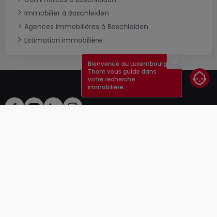
Immobilier à Baschleiden
Agences immobilières à Baschleiden
Estimation immobilière
Bienvenue au Luxembourg !
Fermer
Thom vous guide dans
votre recherche
immobilière.
CGU
atHomeGroup
CGV
Contact
DSA
Annonceurs
Mentions légales
Vie privée
Carrières
Cookie
Cybercriminalité
© 2000 -
2026
atHome Group S.à.r.l.
5, rue Charles Darwin L-1433 Luxembourg