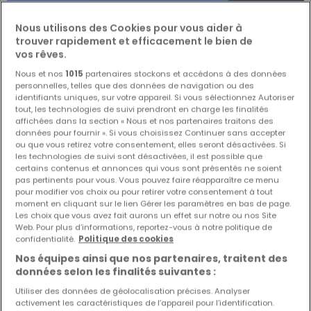
Nous utilisons des Cookies pour vous aider à
trouver rapidement et efficacement le bien de
vos rêves.
Nous et nos
1015
partenaires stockons et accédons à des données
personnelles, telles que des données de navigation ou des
identifiants uniques, sur votre appareil. Si vous sélectionnez Autoriser
tout, les technologies de suivi prendront en charge les finalités
affichées dans la section « Nous et nos partenaires traitons des
données pour fournir ». Si vous choisissez Continuer sans accepter
ou que vous retirez votre consentement, elles seront désactivées. Si
les technologies de suivi sont désactivées, il est possible que
certains contenus et annonces qui vous sont présentés ne soient
pas pertinents pour vous. Vous pouvez faire réapparaître ce menu
pour modifier vos choix ou pour retirer votre consentement à tout
moment en cliquant sur le lien Gérer les paramètres en bas de page.
3 960 €
Les choix que vous avez fait aurons un effet sur notre ou nos Site
Web. Pour plus d’informations, reportez-vous à notre politique de
Local commercial
à louer
à
Bastogne
(BE)
confidentialité.
Politique des cookies
Nos équipes ainsi que nos partenaires, traitent des
données selon les finalités suivantes :
Utiliser des données de géolocalisation précises. Analyser
activement les caractéristiques de l’appareil pour l’identification.