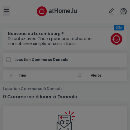
Localité(s)
Annuler
OK
Open sidebar
BÊTA
Doncols
Nouveau au Luxembourg ?
Discutez avec Thom pour une recherche
immobilière simple et sans stress.
Location Commerce Doncols
Alerte
Location Commerce à Doncols
0 Commerce à louer à Doncols