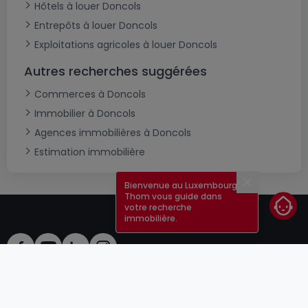
Hôtels à louer Doncols
Entrepôts à louer Doncols
Exploitations agricoles à louer Doncols
Autres recherches suggérées
Commerces à Doncols
Immobilier à Doncols
Agences immobilières à Doncols
Estimation immobilière
Bienvenue au Luxembourg !
Fermer
Thom vous guide dans
votre recherche
immobilière.
CGU
atHomeGroup
CGV
Contact
DSA
Annonceurs