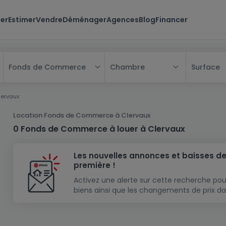
er
Estimer
Vendre
Déménager
Agences
Blog
Financer
Chambre
Surface
Fonds de Commerce
Tous
lervaux
Maison
Location Fonds de Commerce à Clervaux
Appartement
Maison
0 Fonds de Commerce à louer à Clervaux
Projet neuf
Appartement
Maison individuelle
Les nouvelles annonces et baisses de
Maison à construire
Résidence
Chambre
Maison mitoyenne
première !
Immeuble de rapport
Lotissement
Studio
Maison jumelée
Modèle de maison
Activez une alerte sur cette recherche pou
biens ainsi que les changements de prix da
Terrain
Immeuble de rapport
Penthouse
Terrain + Maison
Villa
Garage - parking
Terrain constructible
Duplex
Maison de maître
Gros-oeuvre