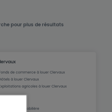
rche pour plus de résultats
lervaux
Fonds de commerce à louer Clervaux
Hôtels à louer Clervaux
Exploitations agricoles à louer Clervaux
Estimation immobilière