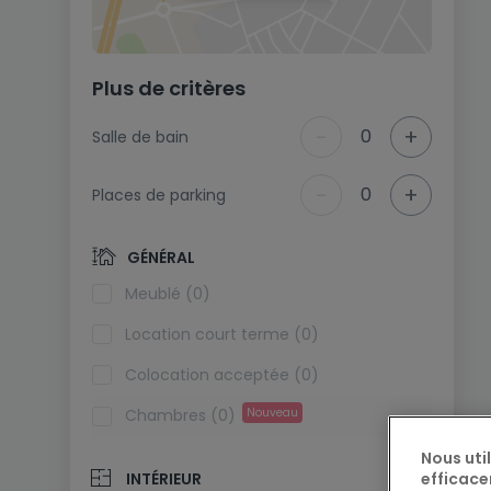
Plus de critères
-
+
0
Salle de bain
-
+
0
Places de parking
GÉNÉRAL
Meublé (0)
Location court terme (0)
Colocation acceptée (0)
Chambres (0)
Nouveau
Nous uti
efficace
INTÉRIEUR