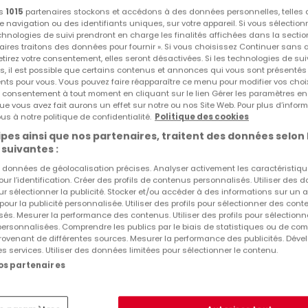
os
1015
partenaires stockons et accédons à des données personnelles, telles
navigation ou des identifiants uniques, sur votre appareil. Si vous sélection
echnologies de suivi prendront en charge les finalités affichées dans la sectio
aires traitons des données pour fournir ». Si vous choisissez Continuer sans 
tirez votre consentement, elles seront désactivées. Si les technologies de sui
s, il est possible que certains contenus et annonces qui vous sont présentés
ents pour vous. Vous pouvez faire réapparaître ce menu pour modifier vos choi
tre consentement à tout moment en cliquant sur le lien Gérer les paramètres e
ue vous avez fait aurons un effet sur notre ou nos Site Web. Pour plus d’inform
us à notre politique de confidentialité.
Politique des cookies
pes ainsi que nos partenaires, traitent des données selon 
 suivantes :
es données de géolocalisation précises. Analyser activement les caractéristiq
pour l’identification. Créer des profils de contenus personnalisés. Utiliser des
ur sélectionner la publicité. Stocker et/ou accéder à des informations sur un a
 pour la publicité personnalisée. Utiliser des profils pour sélectionner des con
és. Mesurer la performance des contenus. Utiliser des profils pour sélectionn
 personnalisées. Comprendre les publics par le biais de statistiques ou de co
ovenant de différentes sources. Mesurer la performance des publicités. Dével
es services. Utiliser des données limitées pour sélectionner le contenu.
nos partenaires