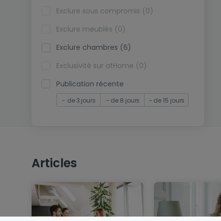
Exclure sous compromis (0)
Exclure meublés (0)
Exclure chambres (6)
Exclusivité sur atHome (0)
Publication récente
- de 3 jours
- de 8 jours
- de 15 jours
Articles