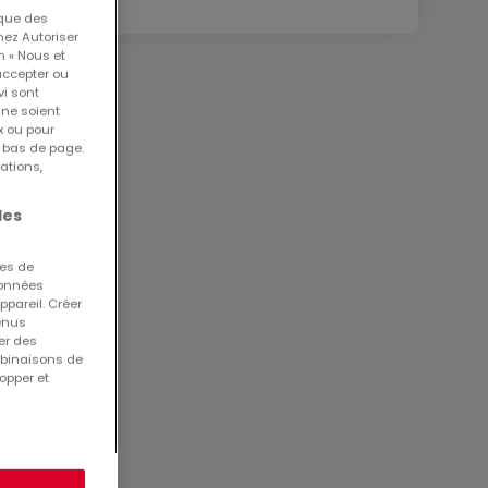
 que des
nez Autoriser
n « Nous et
accepter ou
vi sont
 ne soient
x ou pour
n bas de page.
ations,
les
ues de
 données
ppareil. Créer
tenus
er des
mbinaisons de
opper et