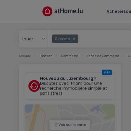
Acheter
Lou
Louer
Clervaux
Acheter
Accueil
Location
Commerce
Fonds de Commerce
C
Louer
BÊTA
Nouveau au Luxembourg ?
Discutez avec Thom pour une
recherche immobilière simple et
sans stress.
Voir sur la carte