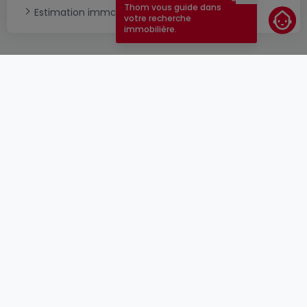
Fermer
Thom vous guide dans
Estimation immobilière
votre recherche
immobilière.
CGU
atHomeGroup
CGV
Contact
DSA
Annonceurs
Mentions légales
Vie privée
Carrières
Cookie
Cybercriminalité
© 2000 -
2026
atHome Group S.à.r.l.
5, rue Charles Darwin L-1433 Luxembourg
atHomeGroup