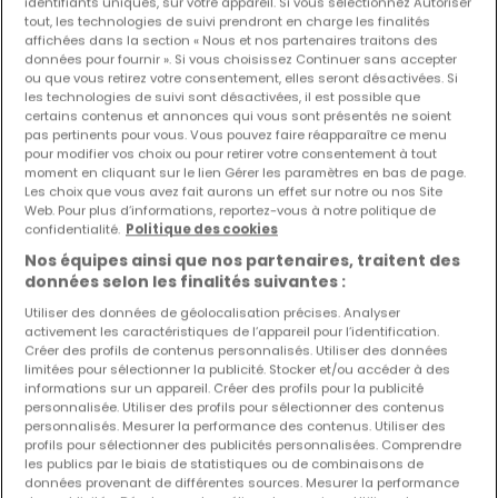
identifiants uniques, sur votre appareil. Si vous sélectionnez Autoriser
tout, les technologies de suivi prendront en charge les finalités
affichées dans la section « Nous et nos partenaires traitons des
Les nouvelles annonces et baisses de prix en
données pour fournir ». Si vous choisissez Continuer sans accepter
avant première !
ou que vous retirez votre consentement, elles seront désactivées. Si
Activez une alerte sur cette recherche pour recevoir les
les technologies de suivi sont désactivées, il est possible que
certains contenus et annonces qui vous sont présentés ne soient
nouveaux biens ainsi que les changements de prix dans
pas pertinents pour vous. Vous pouvez faire réapparaître ce menu
votre boite email !
pour modifier vos choix ou pour retirer votre consentement à tout
moment en cliquant sur le lien Gérer les paramètres en bas de page.
Créez une alerte
Les choix que vous avez fait aurons un effet sur notre ou nos Site
Web. Pour plus d’informations, reportez-vous à notre politique de
confidentialité.
Politique des cookies
Nos équipes ainsi que nos partenaires, traitent des
données selon les finalités suivantes :
Utiliser des données de géolocalisation précises. Analyser
Modifiez vos critères de recherche pour plus
activement les caractéristiques de l’appareil pour l’identification.
Créer des profils de contenus personnalisés. Utiliser des données
de résultats
limitées pour sélectionner la publicité. Stocker et/ou accéder à des
informations sur un appareil. Créer des profils pour la publicité
personnalisée. Utiliser des profils pour sélectionner des contenus
personnalisés. Mesurer la performance des contenus. Utiliser des
profils pour sélectionner des publicités personnalisées. Comprendre
Autres types de maisons en location à
les publics par le biais de statistiques ou de combinaisons de
données provenant de différentes sources. Mesurer la performance
Bascharage