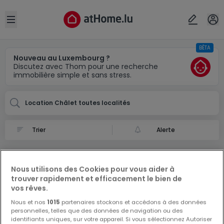
Localité(s)
Annuler
OK
Open sidebar
BÊTA
Nouveau au Luxembourg ?
Discutez avec Thom pour une recherche
immobilière simple et sans stress.
Location Châlet toutes localités
Alerte
Location Châlet à
0 Châlet à louer à
Nous utilisons des Cookies pour vous aider à
trouver rapidement et efficacement le bien de
vos rêves.
Nous et nos
1015
partenaires stockons et accédons à des données
personnelles, telles que des données de navigation ou des
identifiants uniques, sur votre appareil. Si vous sélectionnez Autoriser