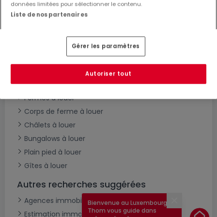
Maisons à louer
données limitées pour sélectionner le contenu.
Liste de nos partenaires
Maisons individuelles à louer
Maisons mitoyennes à louer
Maisons jumelées à louer
Gérer les paramètres
Villas à louer
Maisons de maître à louer
Autoriser tout
Châteaux à louer
Fermes à louer
Corps de ferme à louer
Châlets à louer
Bungalows à louer
Plain pied à louer
Gîtes à louer
Autres recherches suggérées
Agences immobilières à
Bienvenue au Luxembourg !
Fermer
Thom vous guide dans
Estimation immobilière