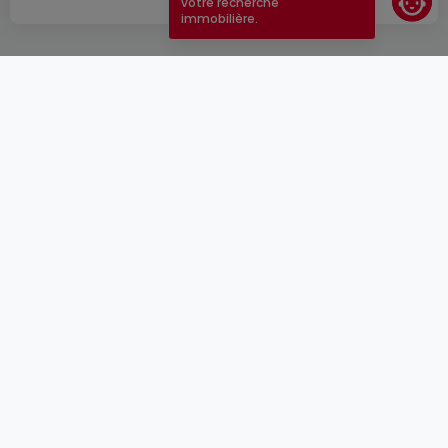
votre recherche
immobilière.
CGU
atHomeGroup
CGV
Contact
DSA
Annonceurs
Mentions légales
Vie privée
Carrières
Cookie
Cybercriminalité
© 2000 -
2026
atHome Group S.à.r.l.
5, rue Charles Darwin L-1433 Luxembourg
atHomeGroup