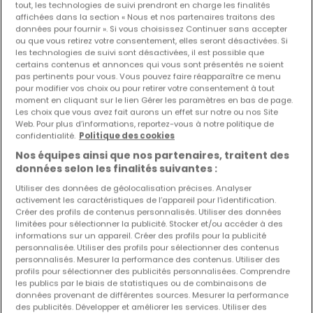
tout, les technologies de suivi prendront en charge les finalités
affichées dans la section « Nous et nos partenaires traitons des
Les nouvelles annonces et baisses de prix en
données pour fournir ». Si vous choisissez Continuer sans accepter
avant première !
ou que vous retirez votre consentement, elles seront désactivées. Si
les technologies de suivi sont désactivées, il est possible que
Activez une alerte sur cette recherche pour recevoir les
certains contenus et annonces qui vous sont présentés ne soient
nouveaux biens ainsi que les changements de prix dans
pas pertinents pour vous. Vous pouvez faire réapparaître ce menu
votre boite email !
pour modifier vos choix ou pour retirer votre consentement à tout
moment en cliquant sur le lien Gérer les paramètres en bas de page.
Les choix que vous avez fait aurons un effet sur notre ou nos Site
Créez une alerte
Web. Pour plus d’informations, reportez-vous à notre politique de
confidentialité.
Politique des cookies
Nos équipes ainsi que nos partenaires, traitent des
données selon les finalités suivantes :
Utiliser des données de géolocalisation précises. Analyser
activement les caractéristiques de l’appareil pour l’identification.
Modifiez vos critères de recherche pour plus
Créer des profils de contenus personnalisés. Utiliser des données
limitées pour sélectionner la publicité. Stocker et/ou accéder à des
de résultats
informations sur un appareil. Créer des profils pour la publicité
personnalisée. Utiliser des profils pour sélectionner des contenus
personnalisés. Mesurer la performance des contenus. Utiliser des
profils pour sélectionner des publicités personnalisées. Comprendre
les publics par le biais de statistiques ou de combinaisons de
Autres types de maisons en location à
données provenant de différentes sources. Mesurer la performance
des publicités. Développer et améliorer les services. Utiliser des