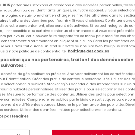
Gîtes à louer Consdorf
os
1015
partenaires stockons et accédons à des données personnelles, telles
navigation ou des identifiants uniques, sur votre appareil. Si vous sélection
echnologies de suivi prendront en charge les finalités affichées dans la sectio
Autres recherches suggérées
aires traitons des données pour fournir ». Si vous choisissez Continuer sans 
tirez votre consentement, elles seront désactivées. Si les technologies de sui
Maisons à Consdorf
s, il est possible que certains contenus et annonces qui vous sont présentés
ents pour vous. Vous pouvez faire réapparaître ce menu pour modifier vos choi
Agences immobilières à Consdorf
tre consentement à tout moment en cliquant sur le lien Gérer les paramètres e
ue vous avez fait aurons un effet sur notre ou nos Site Web. Pour plus d’inform
us à notre politique de confidentialité.
Politique des cookies
pes ainsi que nos partenaires, traitent des données selon 
 suivantes :
es données de géolocalisation précises. Analyser activement les caractéristiq
pour l’identification. Créer des profils de contenus personnalisés. Utiliser des
ur sélectionner la publicité. Stocker et/ou accéder à des informations sur un a
 pour la publicité personnalisée. Utiliser des profils pour sélectionner des con
és. Mesurer la performance des contenus. Utiliser des profils pour sélectionn
 personnalisées. Comprendre les publics par le biais de statistiques ou de co
ovenant de différentes sources. Mesurer la performance des publicités. Dével
es services. Utiliser des données limitées pour sélectionner le contenu.
nos partenaires