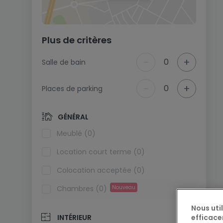
Plus de critères
-
+
0
Salle de bain
-
+
0
Places de parking
GÉNÉRAL
Meublé (0)
Location court terme (0)
Colocation acceptée (0)
Chambres (0)
Nouveau
Nous uti
efficace
INTÉRIEUR