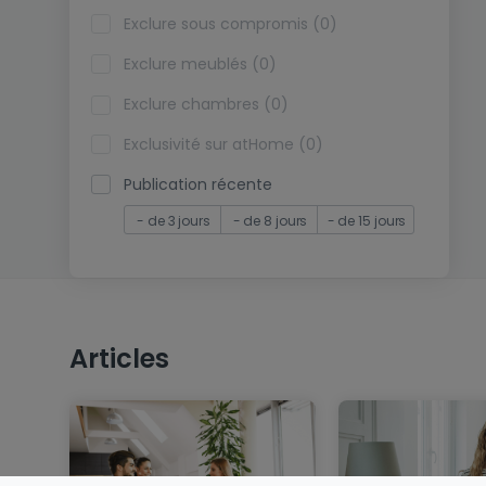
Exclure sous compromis (0)
Exclure meublés (0)
Exclure chambres (0)
Exclusivité sur atHome (0)
Publication récente
- de 3 jours
- de 8 jours
- de 15 jours
Articles