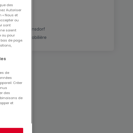
 que des
nez Autoriser
n « Nous et
accepter ou
vi sont
Immobilier à Consdorf
 ne soient
x ou pour
Estimation immobilière
n bas de page.
ations,
les
ues de
 données
ppareil. Créer
tenus
er des
mbinaisons de
opper et