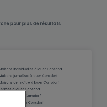
rche pour plus de résultats
Maisons individuelles à louer Consdorf
Maisons jumelées à louer Consdorf
Maisons de maître à louer Consdorf
Fermes à louer Consdorf
Châlets à louer Consdorf
Plain pied à louer Consdorf