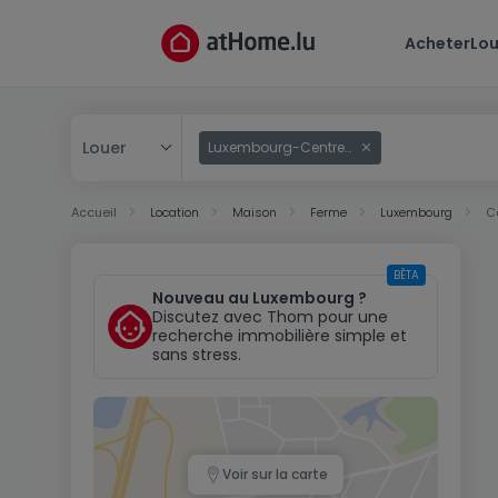
Acheter
Lou
Louer
Luxembourg-Centre ville
Acheter
Accueil
Location
Maison
Ferme
Luxembourg
Ce
Louer
BÊTA
Nouveau au Luxembourg ?
Discutez avec Thom pour une
recherche immobilière simple et
sans stress.
Voir sur la carte