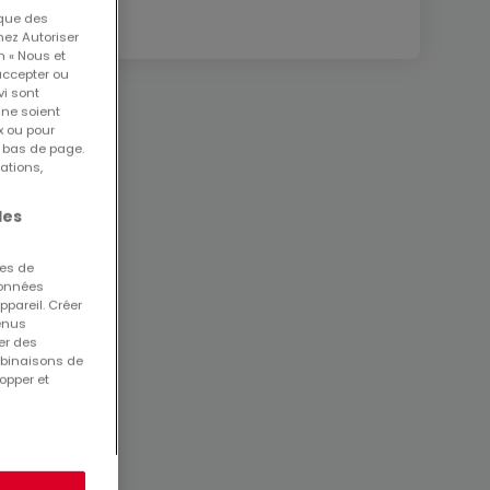
 que des
nez Autoriser
n « Nous et
accepter ou
vi sont
 ne soient
x ou pour
n bas de page.
ations,
les
ues de
 données
ppareil. Créer
tenus
er des
mbinaisons de
opper et