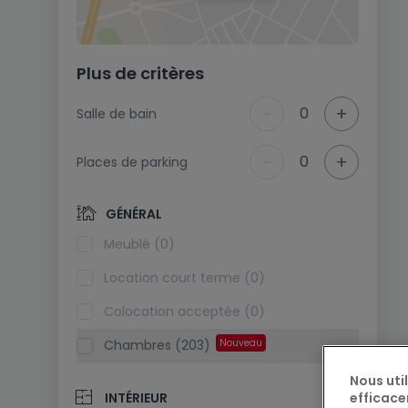
Plus de critères
-
+
0
Salle de bain
-
+
0
Places de parking
GÉNÉRAL
Meublé (0)
Location court terme (0)
Colocation acceptée (0)
Chambres (203)
Nouveau
Nous uti
efficace
INTÉRIEUR