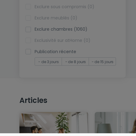
Exclure sous compromis (0)
Exclure meublés (0)
Exclure chambres (1060)
Exclusivité sur atHome (0)
Publication récente
- de 3 jours
- de 8 jours
- de 15 jours
Articles