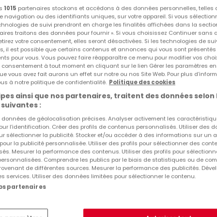
Gîtes à louer Centre ville
os
1015
partenaires stockons et accédons à des données personnelles, telles
navigation ou des identifiants uniques, sur votre appareil. Si vous sélection
echnologies de suivi prendront en charge les finalités affichées dans la sectio
aires traitons des données pour fournir ». Si vous choisissez Continuer sans 
tirez votre consentement, elles seront désactivées. Si les technologies de sui
s, il est possible que certains contenus et annonces qui vous sont présentés
ents pour vous. Vous pouvez faire réapparaître ce menu pour modifier vos choi
tre consentement à tout moment en cliquant sur le lien Gérer les paramètres e
ue vous avez fait aurons un effet sur notre ou nos Site Web. Pour plus d’inform
us à notre politique de confidentialité.
Politique des cookies
pes ainsi que nos partenaires, traitent des données selon 
 suivantes :
es données de géolocalisation précises. Analyser activement les caractéristiq
pour l’identification. Créer des profils de contenus personnalisés. Utiliser des
ur sélectionner la publicité. Stocker et/ou accéder à des informations sur un a
 pour la publicité personnalisée. Utiliser des profils pour sélectionner des con
és. Mesurer la performance des contenus. Utiliser des profils pour sélectionn
 personnalisées. Comprendre les publics par le biais de statistiques ou de co
ovenant de différentes sources. Mesurer la performance des publicités. Dével
es services. Utiliser des données limitées pour sélectionner le contenu.
nos partenaires