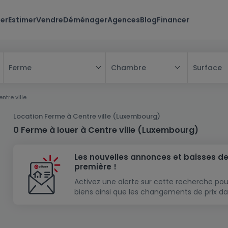
er
Estimer
Vendre
Déménager
Agences
Blog
Financer
Chambre
Surface
Ferme
Tous
ntre ville
Maison
Location Ferme à Centre ville (Luxembourg)
Appartement
Maison
0 Ferme à louer à Centre ville (Luxembourg)
Projet neuf
Appartement
Maison individuelle
Les nouvelles annonces et baisses de
Maison à construire
Résidence
Chambre
Maison mitoyenne
première !
Immeuble de rapport
Lotissement
Studio
Maison jumelée
Modèle de maison
Activez une alerte sur cette recherche pou
biens ainsi que les changements de prix da
Terrain
Immeuble de rapport
Penthouse
Terrain + Maison
Villa
Garage - parking
Terrain constructible
Duplex
Maison de maître
Gros-oeuvre