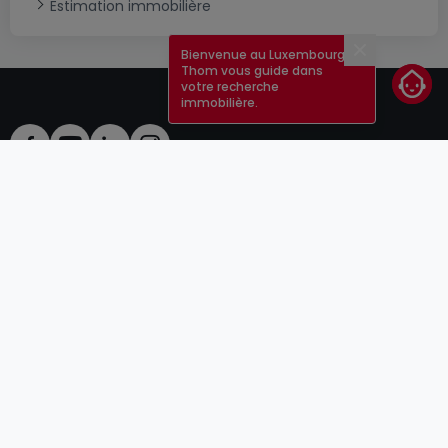
Estimation immobilière
Bienvenue au Luxembourg !
Fermer
Thom vous guide dans
votre recherche
immobilière.
CGU
atHomeGroup
CGV
Contact
DSA
Annonceurs
Mentions légales
Vie privée
Carrières
Cookie
Cybercriminalité
© 2000 -
2026
atHome Group S.à.r.l.
5, rue Charles Darwin L-1433 Luxembourg
atHomeGroup