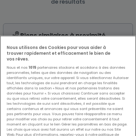
de résultats
Biens similaires à proximité
Vous n'avez pas trouvé de biens qui vous
Nous utilisons des Cookies pour vous aider à
intéressent ? Ces annonces suggérées
trouver rapidement et efficacement le bien de
pourraient vous intéresser.
vos rêves.
Nous et nos
1015
partenaires stockons et accédons à des données
personnelles, telles que des données de navigation ou des
identifiants uniques, sur votre appareil. Si vous sélectionnez Autoriser
tout, les technologies de suivi prendront en charge les finalités
affichées dans la section « Nous et nos partenaires traitons des
données pour fournir ». Si vous choisissez Continuer sans accepter
ou que vous retirez votre consentement, elles seront désactivées. Si
les technologies de suivi sont désactivées, il est possible que
certains contenus et annonces qui vous sont présentés ne soient
pas pertinents pour vous. Vous pouvez faire réapparaître ce menu
pour modifier vos choix ou pour retirer votre consentement à tout
moment en cliquant sur le lien Gérer les paramètres en bas de page.
Les choix que vous avez fait aurons un effet sur notre ou nos Site
Web. Pour plus d’informations, reportez-vous à notre politique de