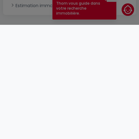
Fermer
Thom vous guide dans
Estimation immobilière
votre recherche
immobilière.
CGU
atHomeGroup
CGV
Contact
DSA
Annonceurs
Mentions légales
Vie privée
Carrières
Cookie
Cybercriminalité
© 2000 -
2026
atHome Group S.à.r.l.
5, rue Charles Darwin L-1433 Luxembourg
atHomeGroup