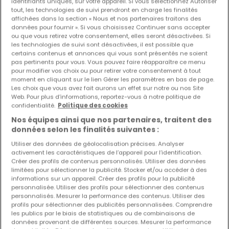
identifiants uniques, sur votre appareil. Si vous sélectionnez Autoriser
tout, les technologies de suivi prendront en charge les finalités
affichées dans la section « Nous et nos partenaires traitons des
Les nouvelles annonces et baisses de prix en
données pour fournir ». Si vous choisissez Continuer sans accepter
avant première !
ou que vous retirez votre consentement, elles seront désactivées. Si
Activez une alerte sur cette recherche pour recevoir les
les technologies de suivi sont désactivées, il est possible que
certains contenus et annonces qui vous sont présentés ne soient
nouveaux biens ainsi que les changements de prix dans
pas pertinents pour vous. Vous pouvez faire réapparaître ce menu
votre boite email !
pour modifier vos choix ou pour retirer votre consentement à tout
moment en cliquant sur le lien Gérer les paramètres en bas de page.
Créez une alerte
Les choix que vous avez fait aurons un effet sur notre ou nos Site
Web. Pour plus d’informations, reportez-vous à notre politique de
confidentialité.
Politique des cookies
Nos équipes ainsi que nos partenaires, traitent des
données selon les finalités suivantes :
Utiliser des données de géolocalisation précises. Analyser
Modifiez vos critères de recherche pour plus
activement les caractéristiques de l’appareil pour l’identification.
Créer des profils de contenus personnalisés. Utiliser des données
de résultats
limitées pour sélectionner la publicité. Stocker et/ou accéder à des
informations sur un appareil. Créer des profils pour la publicité
personnalisée. Utiliser des profils pour sélectionner des contenus
personnalisés. Mesurer la performance des contenus. Utiliser des
profils pour sélectionner des publicités personnalisées. Comprendre
Autres types de maisons en location à
les publics par le biais de statistiques ou de combinaisons de
données provenant de différentes sources. Mesurer la performance
Angelsberg