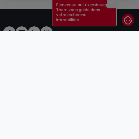
Bienvenue au Luxembourg !
Fermer
Thom vous guide dans
votre recherche
immobilière.
CGU
atHomeGroup
CGV
Contact
DSA
Annonceurs
Mentions légales
Vie privée
Carrières
Cookie
Cybercriminalité
© 2000 -
2026
atHome Group S.à.r.l.
5, rue Charles Darwin L-1433 Luxembourg
atHomeGroup