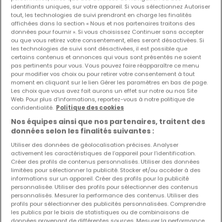
de résultats
identifiants uniques, sur votre appareil. Si vous sélectionnez Autoriser
tout, les technologies de suivi prendront en charge les finalités
affichées dans la section « Nous et nos partenaires traitons des
données pour fournir ». Si vous choisissez Continuer sans accepter
ou que vous retirez votre consentement, elles seront désactivées. Si
les technologies de suivi sont désactivées, il est possible que
Biens similaires à proximité
certains contenus et annonces qui vous sont présentés ne soient
pas pertinents pour vous. Vous pouvez faire réapparaître ce menu
Vous n'avez pas trouvé de biens qui vous
pour modifier vos choix ou pour retirer votre consentement à tout
intéressent ? Ces annonces suggérées
moment en cliquant sur le lien Gérer les paramètres en bas de page.
pourraient vous intéresser.
Les choix que vous avez fait aurons un effet sur notre ou nos Site
Web. Pour plus d’informations, reportez-vous à notre politique de
confidentialité.
Politique des cookies
Nos équipes ainsi que nos partenaires, traitent des
données selon les finalités suivantes :
Utiliser des données de géolocalisation précises. Analyser
activement les caractéristiques de l’appareil pour l’identification.
Créer des profils de contenus personnalisés. Utiliser des données
limitées pour sélectionner la publicité. Stocker et/ou accéder à des
informations sur un appareil. Créer des profils pour la publicité
personnalisée. Utiliser des profils pour sélectionner des contenus
personnalisés. Mesurer la performance des contenus. Utiliser des
profils pour sélectionner des publicités personnalisées. Comprendre
les publics par le biais de statistiques ou de combinaisons de
données provenant de différentes sources. Mesurer la performance