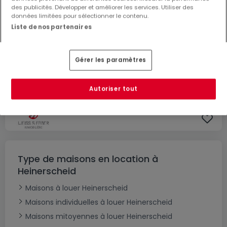
des publicités. Développer et améliorer les services. Utiliser des
données limitées pour sélectionner le contenu.
Liste de nos partenaires
2 900 €
Gérer les paramètres
Maison mitoyenne
à louer
à
Marnach
Autoriser tout
146
m²
6
Type de maisons en location à
Heinerscheid
Maisons à louer Heinerscheid
Maisons individuelles à louer Heinerscheid
Maisons mitoyennes à louer Heinerscheid