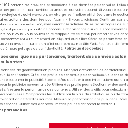
Gîtes à louer Waldmohr (DE)
os
1015
partenaires stockons et accédons à des données personnelles, telles
navigation ou des identifiants uniques, sur votre appareil. Si vous sélection
echnologies de suivi prendront en charge les finalités affichées dans la sectio
Autres recherches suggérées
aires traitons des données pour fournir ». Si vous choisissez Continuer sans 
tirez votre consentement, elles seront désactivées. Si les technologies de sui
Agences immobilières à Waldmohr (DE)
s, il est possible que certains contenus et annonces qui vous sont présentés
ents pour vous. Vous pouvez faire réapparaître ce menu pour modifier vos choi
tre consentement à tout moment en cliquant sur le lien Gérer les paramètres e
ue vous avez fait aurons un effet sur notre ou nos Site Web. Pour plus d’inform
us à notre politique de confidentialité.
Politique des cookies
pes ainsi que nos partenaires, traitent des données selon 
 suivantes :
es données de géolocalisation précises. Analyser activement les caractéristiq
pour l’identification. Créer des profils de contenus personnalisés. Utiliser des
ur sélectionner la publicité. Stocker et/ou accéder à des informations sur un a
 pour la publicité personnalisée. Utiliser des profils pour sélectionner des con
és. Mesurer la performance des contenus. Utiliser des profils pour sélectionn
 personnalisées. Comprendre les publics par le biais de statistiques ou de co
ovenant de différentes sources. Mesurer la performance des publicités. Dével
es services. Utiliser des données limitées pour sélectionner le contenu.
nos partenaires