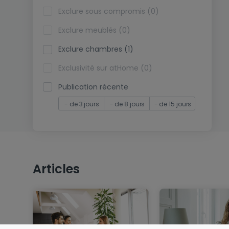
Exclure sous compromis (0)
Exclure meublés (0)
Exclure chambres (1)
Exclusivité sur atHome (0)
Publication récente
- de 3 jours
- de 8 jours
- de 15 jours
Articles