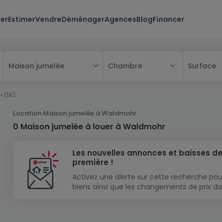
er
Estimer
Vendre
Déménager
Agences
Blog
Financer
Chambre
Surface
Maison jumelée
Tous
 (DE)
Maison
Location Maison jumelée à Waldmohr
Appartement
Maison
0 Maison jumelée à louer à Waldmohr
Projet neuf
Appartement
Maison individuelle
Les nouvelles annonces et baisses de
Maison à construire
Résidence
Chambre
Maison mitoyenne
première !
Immeuble de rapport
Lotissement
Studio
Maison jumelée
Modèle de maison
Activez une alerte sur cette recherche pou
biens ainsi que les changements de prix da
Terrain
Immeuble de rapport
Penthouse
Terrain + Maison
Villa
Garage - parking
Terrain constructible
Duplex
Maison de maître
Gros-oeuvre