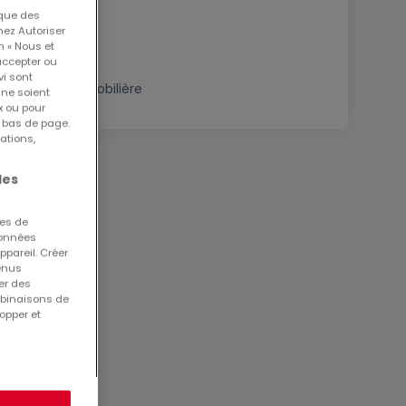
 que des
nez Autoriser
n « Nous et
accepter ou
vi sont
Estimation immobilière
 ne soient
x ou pour
n bas de page.
ations,
les
ues de
 données
ppareil. Créer
tenus
er des
mbinaisons de
opper et