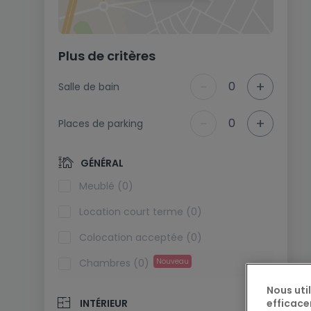
Plus de critères
-
+
0
Salle de bain
-
+
0
Places de parking
GÉNÉRAL
Meublé (0)
Location court terme (0)
Colocation acceptée (0)
Chambres (0)
Nouveau
Nous uti
efficace
INTÉRIEUR