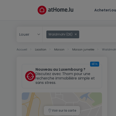
Acheter
Lou
Louer
Waldmohr (DE)
Acheter
Accueil
Location
Maison
Maison jumelée
Waldmohr
Louer
BÊTA
Nouveau au Luxembourg ?
Discutez avec Thom pour une
recherche immobilière simple et
sans stress.
Voir sur la carte