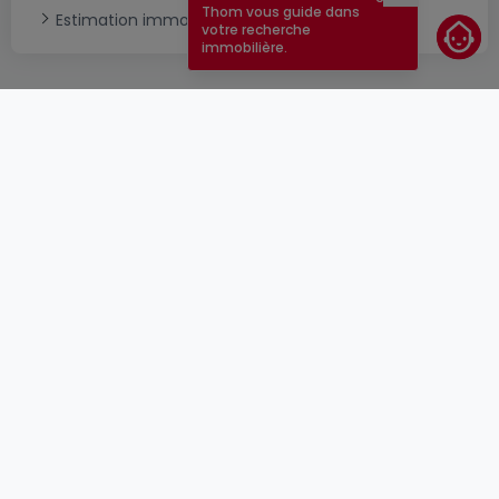
Fermer
Thom vous guide dans
Estimation immobilière
votre recherche
immobilière.
CGU
atHomeGroup
CGV
Contact
DSA
Annonceurs
Mentions légales
Vie privée
Carrières
Cookie
Cybercriminalité
© 2000 -
2026
atHome Group S.à.r.l.
5, rue Charles Darwin L-1433 Luxembourg
atHomeGroup