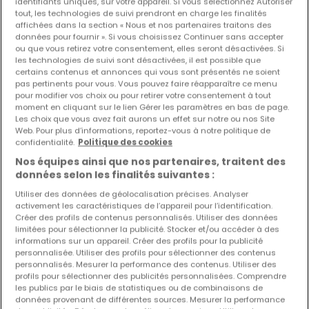
identifiants uniques, sur votre appareil. Si vous sélectionnez Autoriser
tout, les technologies de suivi prendront en charge les finalités
affichées dans la section « Nous et nos partenaires traitons des
Les nouvelles annonces et baisses de prix en
données pour fournir ». Si vous choisissez Continuer sans accepter
avant première !
ou que vous retirez votre consentement, elles seront désactivées. Si
Activez une alerte sur cette recherche pour recevoir les
les technologies de suivi sont désactivées, il est possible que
certains contenus et annonces qui vous sont présentés ne soient
nouveaux biens ainsi que les changements de prix dans
pas pertinents pour vous. Vous pouvez faire réapparaître ce menu
votre boite email !
pour modifier vos choix ou pour retirer votre consentement à tout
moment en cliquant sur le lien Gérer les paramètres en bas de page.
Créez une alerte
Les choix que vous avez fait aurons un effet sur notre ou nos Site
Web. Pour plus d’informations, reportez-vous à notre politique de
confidentialité.
Politique des cookies
Nos équipes ainsi que nos partenaires, traitent des
données selon les finalités suivantes :
Utiliser des données de géolocalisation précises. Analyser
Modifiez vos critères de recherche pour plus
activement les caractéristiques de l’appareil pour l’identification.
Créer des profils de contenus personnalisés. Utiliser des données
de résultats
limitées pour sélectionner la publicité. Stocker et/ou accéder à des
informations sur un appareil. Créer des profils pour la publicité
personnalisée. Utiliser des profils pour sélectionner des contenus
personnalisés. Mesurer la performance des contenus. Utiliser des
profils pour sélectionner des publicités personnalisées. Comprendre
Autres types de maisons en location à
les publics par le biais de statistiques ou de combinaisons de
données provenant de différentes sources. Mesurer la performance
Kahler