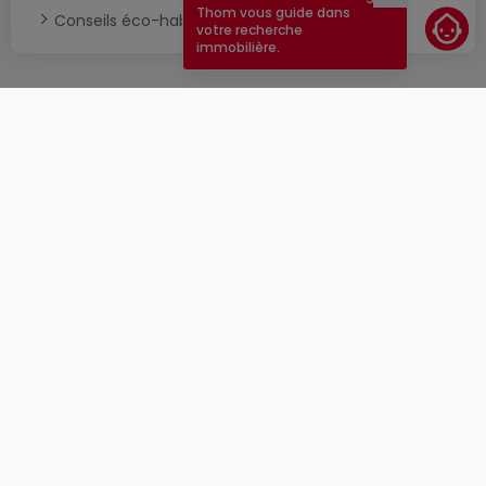
Fermer
Thom vous guide dans
Conseils éco-habitat
votre recherche
immobilière.
CGU
atHomeGroup
CGV
Contact
DSA
Annonceurs
Mentions légales
Vie privée
Carrières
Cookie
Cybercriminalité
© 2000 -
2026
atHome Group S.à.r.l.
5, rue Charles Darwin L-1433 Luxembourg
atHomeGroup