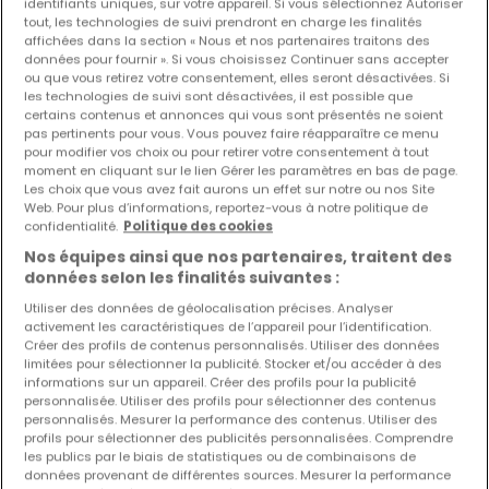
identifiants uniques, sur votre appareil. Si vous sélectionnez Autoriser
tout, les technologies de suivi prendront en charge les finalités
affichées dans la section « Nous et nos partenaires traitons des
Les nouvelles annonces et baisses de prix en
données pour fournir ». Si vous choisissez Continuer sans accepter
avant première !
ou que vous retirez votre consentement, elles seront désactivées. Si
Activez une alerte sur cette recherche pour recevoir les
les technologies de suivi sont désactivées, il est possible que
certains contenus et annonces qui vous sont présentés ne soient
nouveaux biens ainsi que les changements de prix dans
pas pertinents pour vous. Vous pouvez faire réapparaître ce menu
votre boite email !
pour modifier vos choix ou pour retirer votre consentement à tout
moment en cliquant sur le lien Gérer les paramètres en bas de page.
Créez une alerte
Les choix que vous avez fait aurons un effet sur notre ou nos Site
Web. Pour plus d’informations, reportez-vous à notre politique de
confidentialité.
Politique des cookies
Nos équipes ainsi que nos partenaires, traitent des
données selon les finalités suivantes :
Maisons 1 chambre à proximité de Mertert
Utiliser des données de géolocalisation précises. Analyser
activement les caractéristiques de l’appareil pour l’identification.
Maisons 1 chambre Wiltingen
Créer des profils de contenus personnalisés. Utiliser des données
limitées pour sélectionner la publicité. Stocker et/ou accéder à des
Maisons par nombre de chambres
informations sur un appareil. Créer des profils pour la publicité
personnalisée. Utiliser des profils pour sélectionner des contenus
2 chambres
personnalisés. Mesurer la performance des contenus. Utiliser des
3 chambres
profils pour sélectionner des publicités personnalisées. Comprendre
les publics par le biais de statistiques ou de combinaisons de
4 chambres
données provenant de différentes sources. Mesurer la performance