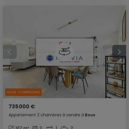
SOUS COMPROMIS
735 000 €
Appartement
2 chambres
à vendre
à
Bous
107
m²
2
1
2