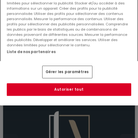
limitées pour sélectionner la publicité. Stocker et/ou accéder à des
informations sur un appareil. Créer des profils pour la publicité
personnalisée. Utiliser des profils pour sélectionner des contenus
personnalisés. Mesurer la performance des contenus. Utiliser des
profils pour sélectionner des publicités personnalisées. Comprendre
les publics par le biais de statistiques ou de combinaisons de
données provenant de différentes sources. Mesurer la performance
des publicités. Développer et améliorer les services. Utiliser des
165 000 €
données limitées pour sélectionner le contenu.
Liste de nos partenaires
Appartement
3 pièces
à vendre
à
Schwalbach
(DE)
84
m²
3
1
Gérer les paramètres
Autoriser tout