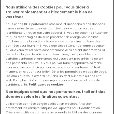
Nous utilisons des Cookies pour vous aider à
Voir 72 annonces
trouver rapidement et efficacement le bien de
vos rêves.
Nous et nos
1015
partenaires stockons et accédons à des données
personnelles, telles que des données de navigation ou des
identifiants uniques, sur votre appareil. Si vous sélectionnez Autoriser
tout, les technologies de suivi prendront en charge les finalités
Biens similaires à proximité
affichées dans la section « Nous et nos partenaires traitons des
données pour fournir ». Si vous choisissez Continuer sans accepter
Vous n'avez pas trouvé de biens qui vous
ou que vous retirez votre consentement, elles seront désactivées. Si
intéressent ? Ces annonces suggérées
les technologies de suivi sont désactivées, il est possible que
pourraient vous intéresser.
certains contenus et annonces qui vous sont présentés ne soient
pas pertinents pour vous. Vous pouvez faire réapparaître ce menu
pour modifier vos choix ou pour retirer votre consentement à tout
moment en cliquant sur le lien Gérer les paramètres en bas de page.
Les choix que vous avez fait aurons un effet sur notre ou nos Site
Web. Pour plus d’informations, reportez-vous à notre politique de
confidentialité.
Politique des cookies
Nos équipes ainsi que nos partenaires, traitent des
données selon les finalités suivantes :
Utiliser des données de géolocalisation précises. Analyser
activement les caractéristiques de l’appareil pour l’identification.
Créer des profils de contenus personnalisés. Utiliser des données