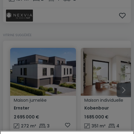
VITRINE SUGGÉRÉE
Maison jumelée
Maison individuelle
Ernster
Kobenbour
2 695 000 €
1 685 000 €
272
m²
3
351
m²
4