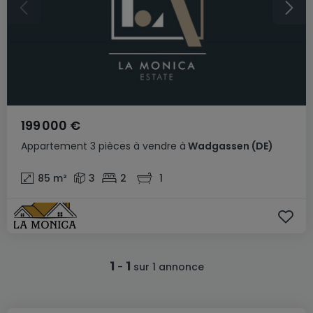
199 000 €
Appartement
3 pièces
à vendre
à
Wadgassen
(DE)
85
m²
3
2
1
1
1
-
sur 1 annonce