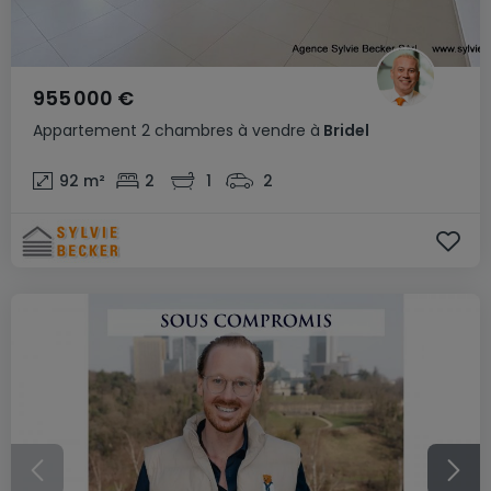
955 000 €
Appartement
2 chambres
à vendre
à
Bridel
92
m²
2
1
2