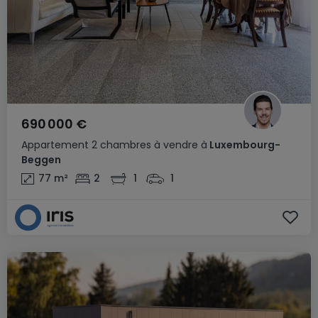
690 000 €
Appartement
2 chambres
à vendre
à
Luxembourg-
Beggen
77
m²
2
1
1