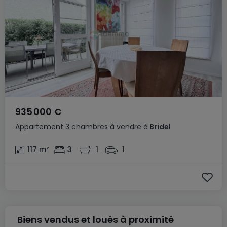
935 000 €
Appartement
3 chambres
à vendre
à
Bridel
117
m²
3
1
1
Biens vendus et loués à proximité