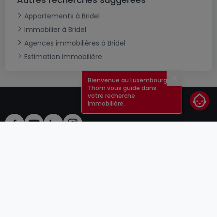
Appartements à Bridel
Immobilier à Bridel
Agences immobilières à Bridel
Estimation immobilière
Bienvenue au Luxembourg !
Fermer
Thom vous guide dans
votre recherche
immobilière.
CGU
atHomeGroup
CGV
Contact
DSA
Annonceurs
Mentions légales
Vie privée
Carrières
Cookie
Cybercriminalité