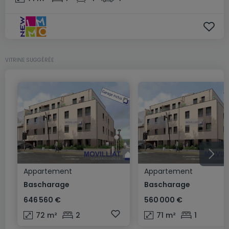
VITRINE SUGGÉRÉE
Appartement
Appartement
Bascharage
Bascharage
646 560 €
560 000 €
72
m²
2
71
m²
1