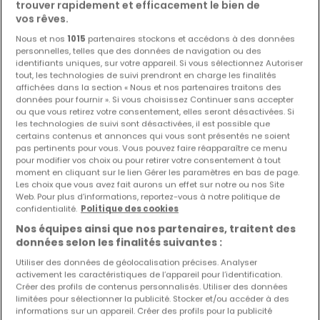
trouver rapidement et efficacement le bien de
vos rêves.
Nous et nos
1015
partenaires stockons et accédons à des données
personnelles, telles que des données de navigation ou des
identifiants uniques, sur votre appareil. Si vous sélectionnez Autoriser
595 000 €
tout, les technologies de suivi prendront en charge les finalités
affichées dans la section « Nous et nos partenaires traitons des
Appartement
2 chambres
à vendre
à
Bridel
données pour fournir ». Si vous choisissez Continuer sans accepter
ou que vous retirez votre consentement, elles seront désactivées. Si
92
m²
2
1
2
les technologies de suivi sont désactivées, il est possible que
certains contenus et annonces qui vous sont présentés ne soient
pas pertinents pour vous. Vous pouvez faire réapparaître ce menu
pour modifier vos choix ou pour retirer votre consentement à tout
moment en cliquant sur le lien Gérer les paramètres en bas de page.
Les choix que vous avez fait aurons un effet sur notre ou nos Site
Web. Pour plus d’informations, reportez-vous à notre politique de
confidentialité.
Politique des cookies
Nos équipes ainsi que nos partenaires, traitent des
données selon les finalités suivantes :
Utiliser des données de géolocalisation précises. Analyser
activement les caractéristiques de l’appareil pour l’identification.
Créer des profils de contenus personnalisés. Utiliser des données
limitées pour sélectionner la publicité. Stocker et/ou accéder à des
informations sur un appareil. Créer des profils pour la publicité