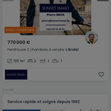
SOUS COMPROMIS
770 000 €
Penthouse
2 chambres
à vendre
à
Bridel
100
m²
2
1
1
À LA UNE
Service rapide et soigné depuis 1992