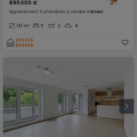
895 000 €
Appartement
3 chambres
à vendre
à
Bridel
121
m²
3
2
4