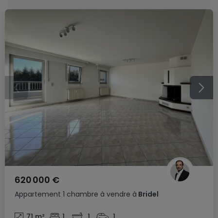
620 000 €
Appartement
1 chambre
à vendre
à
Bridel
71
m²
1
1
1