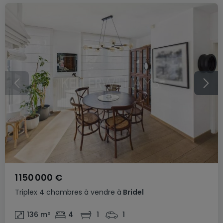
1 150 000 €
Triplex
4 chambres
à vendre
à
Bridel
136
m²
4
1
1