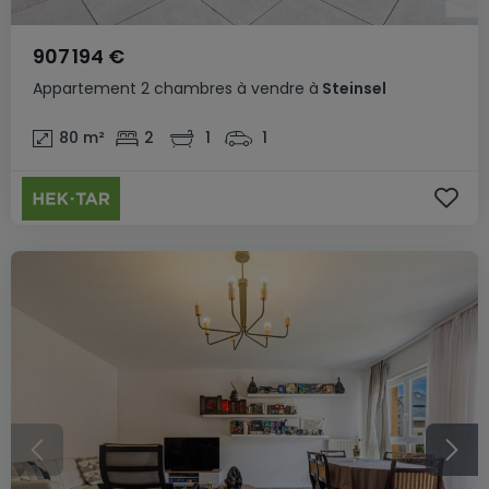
907 194 €
Appartement
2 chambres
à vendre
à
Steinsel
80
m²
2
1
1