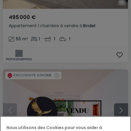
495 000 €
Appartement
1 chambre
à vendre
à
Bridel
55
m²
1
1
1
EXCLUSIVITÉ ATHOME
Nous utilisons des Cookies pour vous aider à