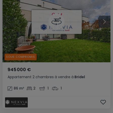
SOUS COMPROMIS
945 000 €
Appartement
2 chambres
à vendre
à
Bridel
86
m²
2
1
1