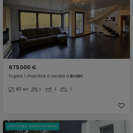
675 000 €
Duplex
1 chambre
à vendre
à
Bridel
87
m²
1
1
1
DISPONIBLE IMMÉDIATEMENT