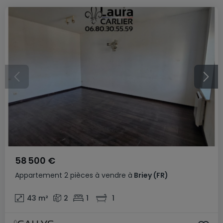
58 500 €
Appartement
2 pièces
à vendre
à
Briey
(FR)
43
m²
2
1
1