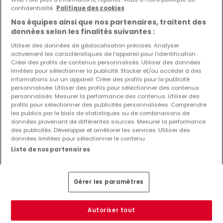
confidentialité.
Politique des cookies
Nos équipes ainsi que nos partenaires, traitent des
données selon les finalités suivantes :
Utiliser des données de géolocalisation précises. Analyser
100 000 €
activement les caractéristiques de l’appareil pour l’identification.
Créer des profils de contenus personnalisés. Utiliser des données
Appartement
5 pièces
à vendre
à
Briey
(FR)
limitées pour sélectionner la publicité. Stocker et/ou accéder à des
informations sur un appareil. Créer des profils pour la publicité
personnalisée. Utiliser des profils pour sélectionner des contenus
101
m²
5
3
1
3
personnalisés. Mesurer la performance des contenus. Utiliser des
profils pour sélectionner des publicités personnalisées. Comprendre
les publics par le biais de statistiques ou de combinaisons de
données provenant de différentes sources. Mesurer la performance
des publicités. Développer et améliorer les services. Utiliser des
données limitées pour sélectionner le contenu.
Liste de nos partenaires
Gérer les paramètres
Autoriser tout