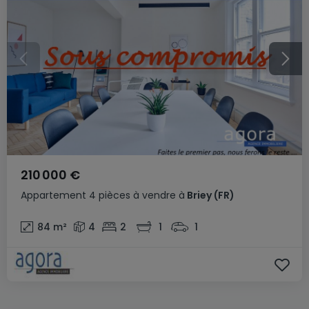
210 000 €
Appartement
4 pièces
à vendre
à
Briey
(FR)
84
m²
4
2
1
1