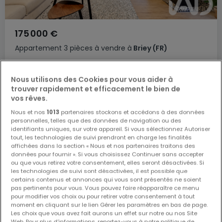
175 000 €
Appartement
3 pièces
à vendre
à
Briey
(FR)
97
m²
3
2
1
Nous utilisons des Cookies pour vous aider à
trouver rapidement et efficacement le bien de
vos rêves.
Nous et nos
1013
partenaires stockons et accédons à des données
personnelles, telles que des données de navigation ou des
identifiants uniques, sur votre appareil. Si vous sélectionnez Autoriser
tout, les technologies de suivi prendront en charge les finalités
affichées dans la section « Nous et nos partenaires traitons des
données pour fournir ». Si vous choisissez Continuer sans accepter
ou que vous retirez votre consentement, elles seront désactivées. Si
les technologies de suivi sont désactivées, il est possible que
certains contenus et annonces qui vous sont présentés ne soient
pas pertinents pour vous. Vous pouvez faire réapparaître ce menu
pour modifier vos choix ou pour retirer votre consentement à tout
moment en cliquant sur le lien Gérer les paramètres en bas de page.
Les choix que vous avez fait aurons un effet sur notre ou nos Site
Web. Pour plus d’informations, reportez-vous à notre politique de