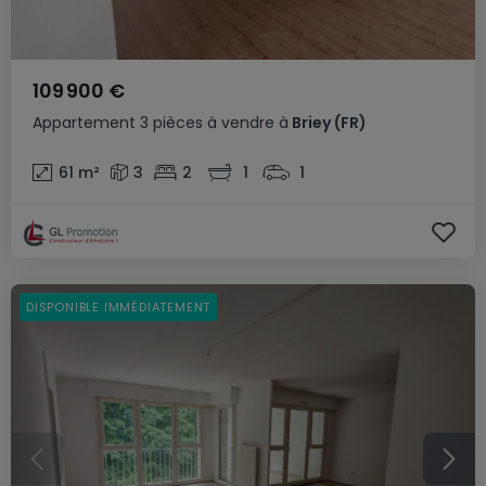
109 900 €
Appartement
3 pièces
à vendre
à
Briey
(FR)
61
m²
3
2
1
1
DISPONIBLE IMMÉDIATEMENT