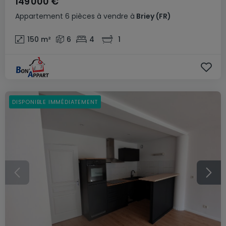
149 000 €
Appartement
6 pièces
à vendre
à
Briey
(FR)
150
m²
6
4
1
DISPONIBLE IMMÉDIATEMENT