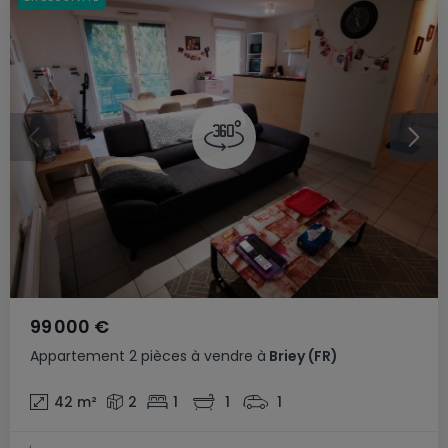
99 000 €
Appartement
2 pièces
à vendre
à
Briey
(FR)
42
m²
2
1
1
1