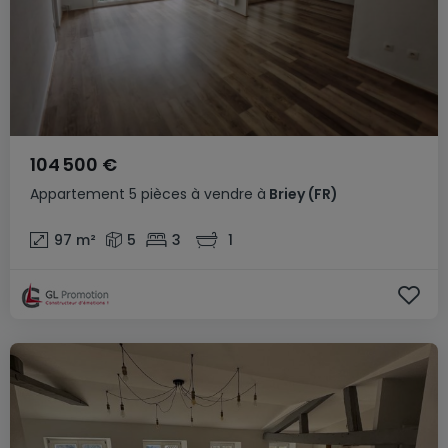
104 500 €
Appartement
5 pièces
à vendre
à
Briey
(FR)
97
m²
5
3
1