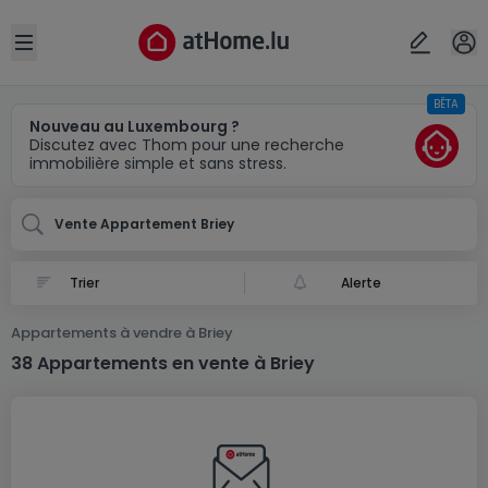
Localité(s)
Annuler
OK
Open sidebar
BÊTA
Briey (FR)
Nouveau au Luxembourg ?
Discutez avec Thom pour une recherche
immobilière simple et sans stress.
Vente Appartement Briey
Alerte
Appartements à vendre à Briey
38 Appartements en vente à Briey