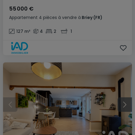
55 000 €
Appartement
4 pièces
à vendre
à
Briey
(FR)
127
m²
4
2
1