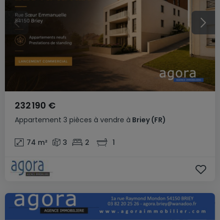
232 190 €
Appartement
3 pièces
à vendre
à
Briey
(FR)
74
m²
3
2
1