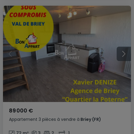
89 000 €
Appartement
3 pièces
à vendre
à
Briey
(FR)
72
m²
3
2
1