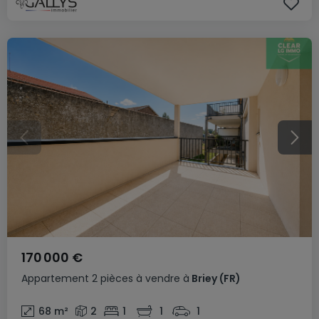
170 000 €
Appartement
2 pièces
à vendre
à
Briey
(FR)
68
m²
2
1
1
1