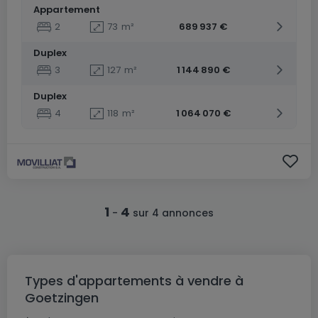
Appartement
2
73
m²
689 937 €
Duplex
3
127
m²
1 144 890 €
Duplex
4
118
m²
1 064 070 €
1
4
-
sur 4 annonces
Types d'appartements à vendre à
Goetzingen