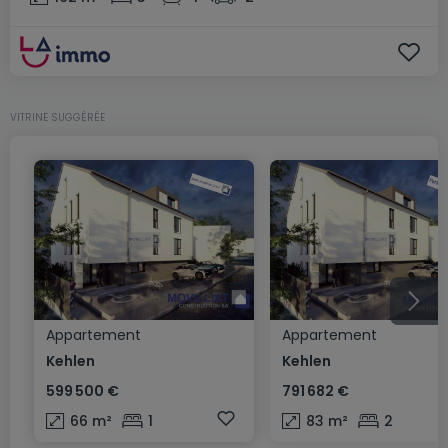
VITRINE SUGGÉRÉE
Appartement
Appartement
Kehlen
Kehlen
599 500 €
791 682 €
66
m²
1
83
m²
2