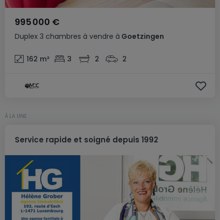
995 000 €
Duplex
3 chambres
à vendre
à
Goetzingen
162
m²
3
2
2
À LA UNE
Service rapide et soigné depuis 1992