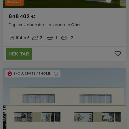
RÉSERVÉ
848 402 €
Duplex
2 chambres
à vendre
à
Olm
104
m²
2
1
2
EXCLUSIVITÉ ATHOME