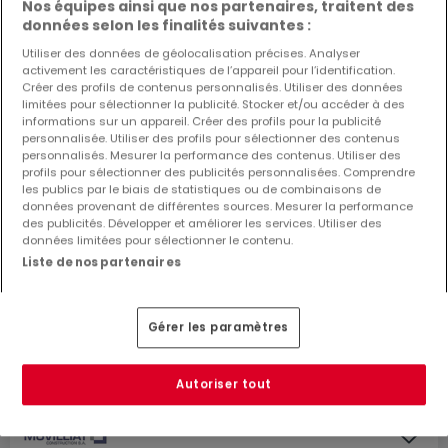
Nos équipes ainsi que nos partenaires, traitent des
données selon les finalités suivantes :
Utiliser des données de géolocalisation précises. Analyser
activement les caractéristiques de l’appareil pour l’identification.
Créer des profils de contenus personnalisés. Utiliser des données
limitées pour sélectionner la publicité. Stocker et/ou accéder à des
informations sur un appareil. Créer des profils pour la publicité
personnalisée. Utiliser des profils pour sélectionner des contenus
personnalisés. Mesurer la performance des contenus. Utiliser des
profils pour sélectionner des publicités personnalisées. Comprendre
les publics par le biais de statistiques ou de combinaisons de
données provenant de différentes sources. Mesurer la performance
des publicités. Développer et améliorer les services. Utiliser des
données limitées pour sélectionner le contenu.
Liste de nos partenaires
689 937 €
Gérer les paramètres
Appartement
2 chambres
à vendre
à
Kehlen
73
m²
2
1
1
Autoriser tout