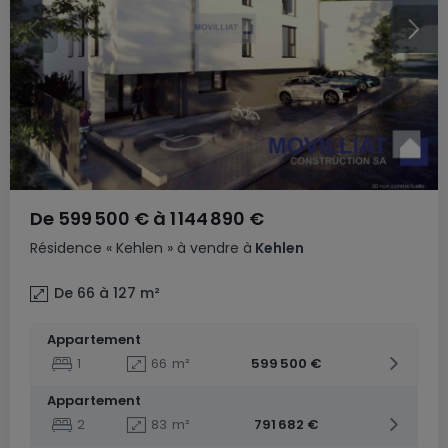
De
599 500 €
à
1 144 890 €
Résidence
« Kehlen »
à vendre
à
Kehlen
De 66 à 127
m²
Appartement
1
66
m²
599 500 €
Appartement
2
83
m²
791 682 €