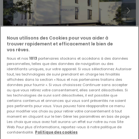
Nous utilisons des Cookies pour vous aider à
trouver rapidement et efficacement le bien de
vos rêves.
Nous et nos
1013
partenaires stockons et accédons à des données
personnelles, telles que des données de navigation ou des
791 682 €
identifiants uniques, sur votre appareil. Si vous sélectionnez Autoriser
tout, les technologies de suivi prendront en charge les finalités
Appartement
2 chambres
à vendre
à
Kehlen
affichées dans la section « Nous et nos partenaires traitons des
données pour fournir ». Si vous choisissez Continuer sans accepter
ou que vous retirez votre consentement, elles seront désactivées. Si
83
m²
2
1
1
les technologies de suivi sont désactivées, il est possible que
certains contenus et annonces qui vous sont présentés ne soient
pas pertinents pour vous. Vous pouvez faire réapparaître ce menu
pour modifier vos choix ou pour retirer votre consentement à tout
moment en cliquant sur le lien Gérer les paramètres en bas de page.
Les choix que vous avez fait aurons un effet sur notre ou nos Site
Web. Pour plus d’informations, reportez-vous à notre politique de
EXCLUSIVITÉ ATHOME
confidentialité.
Politique des cookies