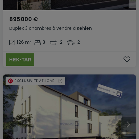
895 000 €
Duplex
3 chambres
à vendre
à
Kehlen
126
m²
3
2
2
EXCLUSIVITÉ ATHOME