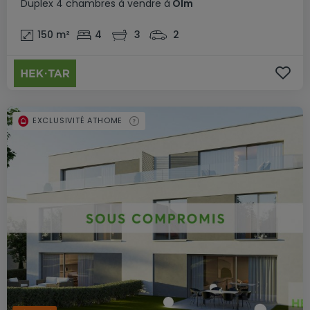
Duplex
4 chambres
à vendre
à
Olm
150
m²
4
3
2
EXCLUSIVITÉ ATHOME