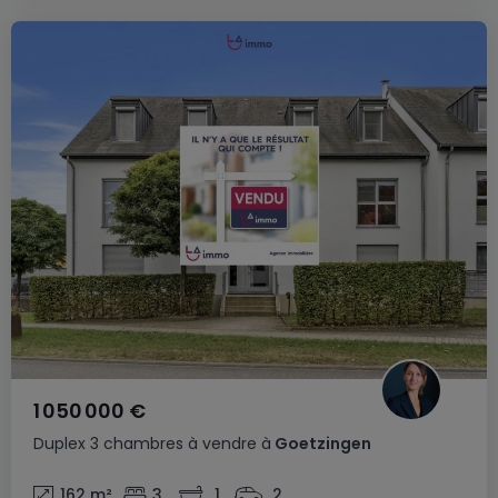
1 050 000 €
Duplex
3 chambres
à vendre
à
Goetzingen
162
m²
3
1
2