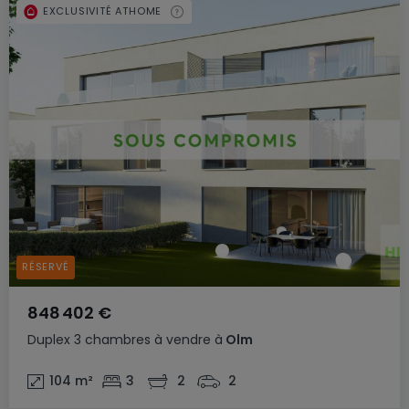
EXCLUSIVITÉ ATHOME
RÉSERVÉ
848 402 €
Duplex
3 chambres
à vendre
à
Olm
104
m²
3
2
2