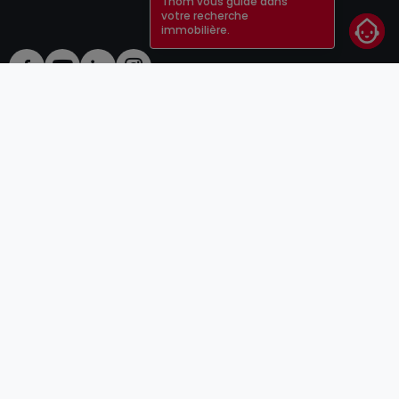
Thom vous guide dans
votre recherche
immobilière.
CGU
atHomeGroup
CGV
Contact
DSA
Annonceurs
Mentions légales
Vie privée
Carrières
Cookie
Cybercriminalité
© 2000 -
2026
atHome Group S.à.r.l.
5, rue Charles Darwin L-1433 Luxembourg
atHomeGroup
Particulier