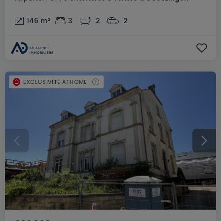
146
m²
3
2
2
EXCLUSIVITÉ ATHOME