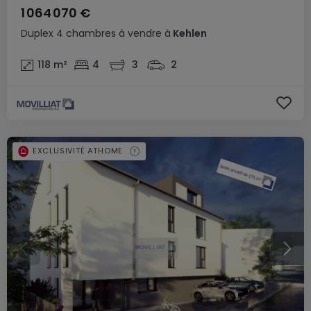
1 064 070 €
Duplex
4 chambres
à vendre
à
Kehlen
118
m²
4
3
2
EXCLUSIVITÉ ATHOME