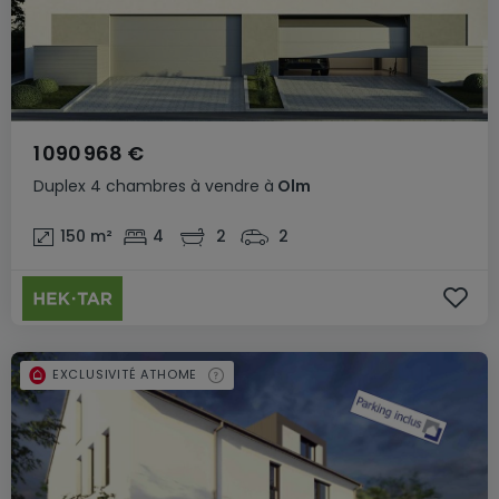
1 090 968 €
Duplex
4 chambres
à vendre
à
Olm
150
m²
4
2
2
EXCLUSIVITÉ ATHOME