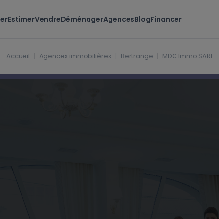
er
Estimer
Vendre
Déménager
Agences
Blog
Financer
embourg
Accueil
Agences immobilières
Bertrange
MDC Immo SARL