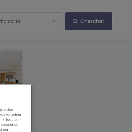
Chercher
Chambres
 que des
nez Autoriser
n « Nous et
accepter ou
vi sont