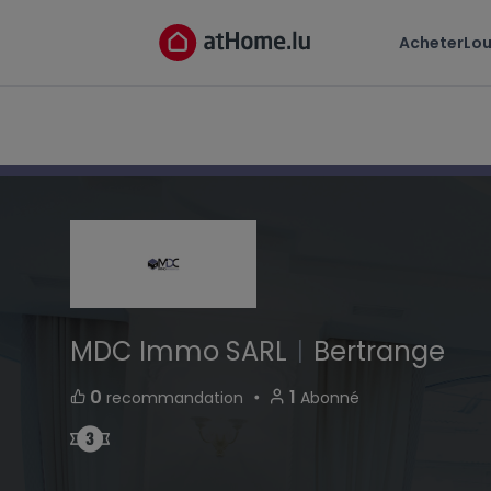
MDC Immo SARL
Acheter
Lou
33, rue du Puits Romain L-8070 Bertrange Lux
MDC Immo SARL
|
Bertrange
・
0
1
recommandation
Abonné