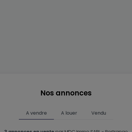
Nos annonces
A vendre
A louer
Vendu
3 annonces en vente
par MDC Immo SARL - Bertrange