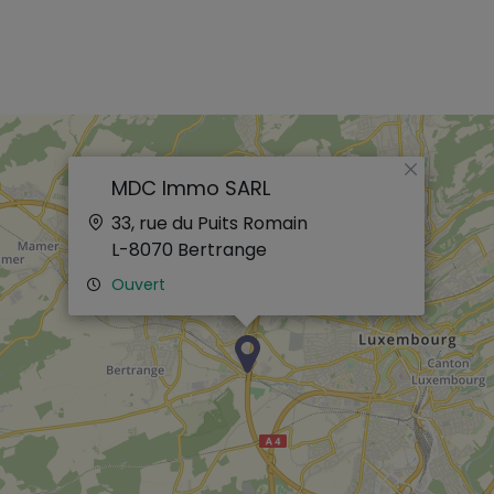
×
MDC Immo SARL
33, rue du Puits Romain
L-8070
Bertrange
Ouvert
×