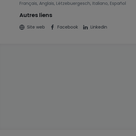
Français
,
Anglais
,
Lëtzebuergesch
,
Italiano
,
Español
Autres liens
Site web
Facebook
Linkedin