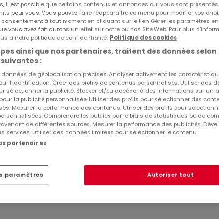
s, il est possible que certains contenus et annonces qui vous sont présentés
ents pour vous. Vous pouvez faire réapparaître ce menu pour modifier vos choi
181 m²
4
150 m²
tre consentement à tout moment en cliquant sur le lien Gérer les paramètres e
ue vous avez fait aurons un effet sur notre ou nos Site Web. Pour plus d’inform
us à notre politique de confidentialité.
Politique des cookies
pes ainsi que nos partenaires, traitent des données selon 
 suivantes :
es données de géolocalisation précises. Analyser activement les caractéristiq
pour l’identification. Créer des profils de contenus personnalisés. Utiliser des
A propos de MDC Immo SARL
ur sélectionner la publicité. Stocker et/ou accéder à des informations sur un a
 pour la publicité personnalisée. Utiliser des profils pour sélectionner des con
és. Mesurer la performance des contenus. Utiliser des profils pour sélectionn
 personnalisées. Comprendre les publics par le biais de statistiques ou de co
, spécialisée dans l?achat, la vente et la location de biens ré
ovenant de différentes sources. Mesurer la performance des publicités. Dével
es services. Utiliser des données limitées pour sélectionner le contenu.
ltilingue offre un accompagnement personnalisé à chaque étape
nos partenaires
eformes spécialisées) pour garantir une visibilité optimale et un s
es paramètres
Autoriser tout