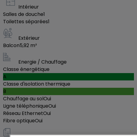
Intérieur
Salles de douche
1
Toilettes séparées
1
Extérieur
Balcon
5,92
m²
Energie / Chauffage
Classe énergétique
A
Classe d'isolation thermique
B
Chauffage au sol
Oui
Ligne téléphonique
Oui
Réseau Ethernet
Oui
Fibre optique
Oui