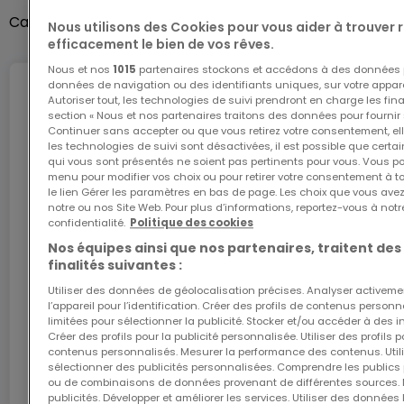
Autres
Cave
Oui
Nous utilisons des Cookies pour vous aider à trouver
efficacement le bien de vos rêves.
Nous et nos
1015
partenaires stockons et accédons à des données p
données de navigation ou des identifiants uniques, sur votre appare
Internet
Autoriser tout, les technologies de suivi prendront en charge les fin
section « Nous et nos partenaires traitons des données pour fournir 
Continuer sans accepter ou que vous retirez votre consentement, ell
les technologies de suivi sont désactivées, il est possible que cer
qui vous sont présentés ne soient pas pertinents pour vous. Vous po
L'internet Giga : l'Internet à domicile
menu pour modifier vos choix ou pour retirer votre consentement à 
le lien Gérer les paramètres en bas de page. Les choix que vous avez
Bénéficiez d’1 mois d’internet gratuit avec le code
notre ou nos Site Web. Pour plus d’informations, reportez-vous à notr
ATHOME26 sur le réseau le plus rapide du
confidentialité.
Politique des cookies
Luxembourg.
Nos équipes ainsi que nos partenaires, traitent des
finalités suivantes :
J’y vais
Utiliser des données de géolocalisation précises. Analyser activeme
l’appareil pour l’identification. Créer des profils de contenus person
limitées pour sélectionner la publicité. Stocker et/ou accéder à des i
En partenariat avec
Créer des profils pour la publicité personnalisée. Utiliser des profils
contenus personnalisés. Mesurer la performance des contenus. Utilis
sélectionner des publicités personnalisées. Comprendre les publics p
ou de combinaisons de données provenant de différentes sources.
publicités. Développer et améliorer les services. Utiliser des données 