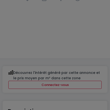
Résidence
« Résidences Sélène et Lavinia »
à
Moutfort
De
554 700 €
à
697 780 €
7 Biens disponibles
42 % vendus
De 58 à 81
m²
De 1 à 2
Découvrez l'intérêt généré par cette annonce et
le prix moyen par m² dans cette zone
Connectez-vous