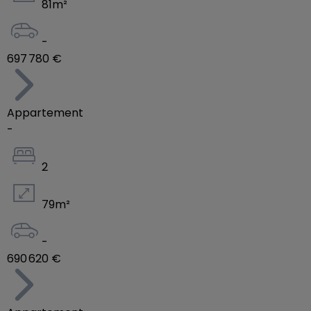
81
m²
-
697 780 €
Appartement
-
2
79
m²
-
690 620 €