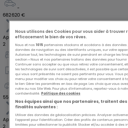
-
682 620 €
Nous utilisons des Cookies pour vous aider à trouver
efficacement le bien de vos rêves.
Appartement
2
Nous et nos
1015
partenaires stockons et accédons à des données p
données de navigation ou des identifiants uniques, sur votre appare
Autoriser tout, les technologies de suivi prendront en charge les fin
1
section « Nous et nos partenaires traitons des données pour fournir 
Continuer sans accepter ou que vous retirez votre consentement, ell
les technologies de suivi sont désactivées, il est possible que cer
qui vous sont présentés ne soient pas pertinents pour vous. Vous po
58
m²
menu pour modifier vos choix ou pour retirer votre consentement à 
le lien Gérer les paramètres en bas de page. Les choix que vous avez
notre ou nos Site Web. Pour plus d’informations, reportez-vous à notr
-
confidentialité.
Politique des cookies
554 700 €
Nos équipes ainsi que nos partenaires, traitent des
finalités suivantes :
Utiliser des données de géolocalisation précises. Analyser activeme
Appartement
l’appareil pour l’identification. Créer des profils de contenus person
limitées pour sélectionner la publicité. Stocker et/ou accéder à des i
2