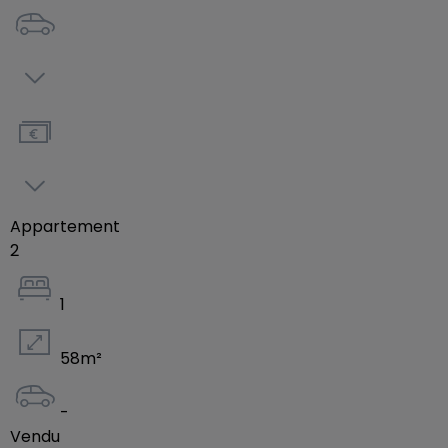
- Livraison prévue : 1er trimestre 2027
Située dans un environnement naturel et
résidentiel, la résidence bénéficie d'un accès
rapide aux axes autoroutiers ainsi que de la
proximité des écoles, communes et maisons relais.
Consultez la brochure complète du projet ici :
Appartement
https://drive.google.com/file/d/1VobtBM1xZVM4tYGCdy
2
usp=drive_link
1
Version anglaise :
https://drive.google.com/file/d/1tIfnAgoNu1uRx3MsjA_
58
m²
usp=drive_link
-
Contactez-nous pour plus d'informations ou
Vendu