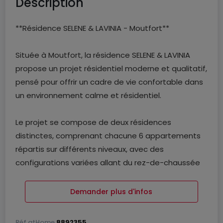
Description
**Résidence SELENE & LAVINIA - Moutfort**
Située à Moutfort, la résidence SELENE & LAVINIA
propose un projet résidentiel moderne et qualitatif,
pensé pour offrir un cadre de vie confortable dans
un environnement calme et résidentiel.
Le projet se compose de deux résidences
distinctes, comprenant chacune 6 appartements
répartis sur différents niveaux, avec des
configurations variées allant du rez-de-chaussée
avec jardin aux appartements en étage avec
balcon ou terrasse.
Demander plus d'infos
Chaque logement bénéficie d'un agencement
Réf
atHome
8892355