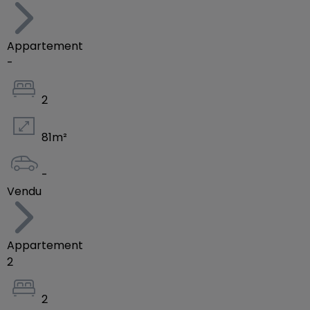
organiser un rendez-vous :
+352 691 255 036 / +352 28 79 26 06 /
info@efapromo.lu
Appartement
-
2
81
m²
-
Vendu
Appartement
2
2