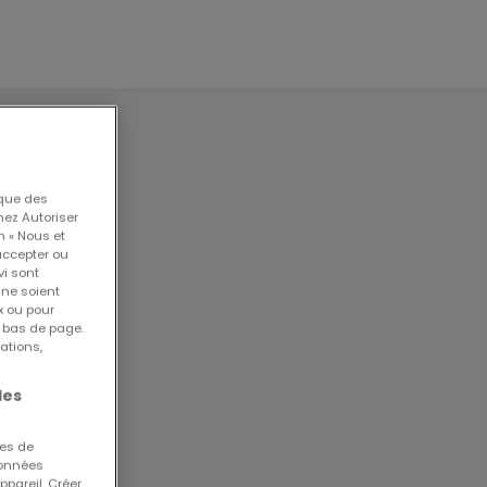
 que des
nez Autoriser
n « Nous et
accepter ou
vi sont
 ne soient
x ou pour
n bas de page.
 m²
ations,
les
n
ues de
 données
ppareil. Créer