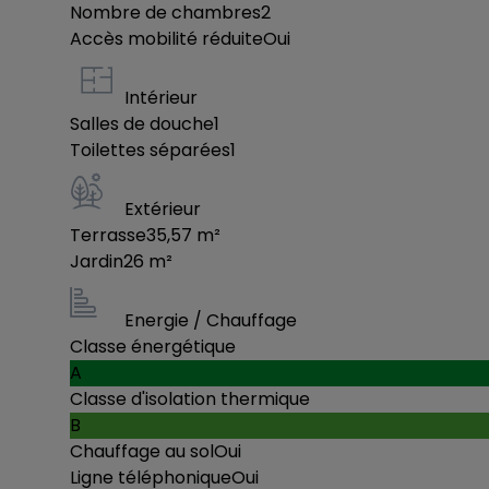
Nombre de chambres
2
+352 691 255 036 / +352 28 79 26 06 / info@efa
Accès mobilité réduite
Oui
Intérieur
Salles de douche
1
Toilettes séparées
1
Extérieur
Terrasse
35,57
m²
Jardin
26
m²
Energie / Chauffage
Classe énergétique
A
Classe d'isolation thermique
B
Chauffage au sol
Oui
Ligne téléphonique
Oui