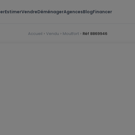
er
Estimer
Vendre
Déménager
Agences
Blog
Financer
Accueil
Vendu
Moutfort
Réf 8869946