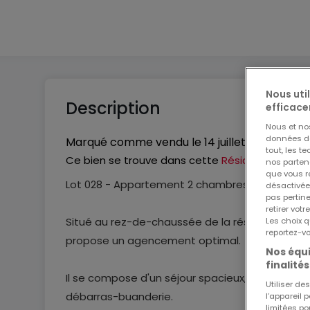
1
Nous uti
Description
efficace
Nous et n
données de 
Marqué comme vendu le
14 juillet 2026
tout, les t
Ce bien se trouve dans cette
Résidence
nos parten
que vous re
Lot 028 - Appartement 2 chambres - 81,42 m² 
désactivée
pas pertin
retirer vo
Situé au rez-de-chaussée de la résidence SELEN
Les choix q
reportez-vo
propose un agencement optimal.
Nos équi
finalités
Il se compose d'un séjour spacieux, de deux ch
Utiliser d
débarras-buanderie.
l’appareil 
limitées po