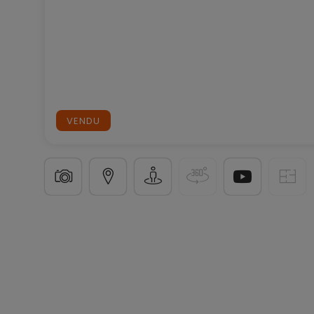
VENDU
Appartement
2 chambres
à
Moutfort
697 780 €
81
m²
2