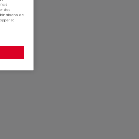
tenus
er des
asse
mbinaisons de
opper et
9946
rana