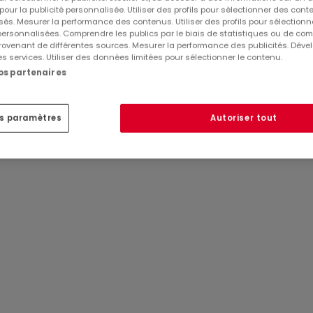
 pour la publicité personnalisée. Utiliser des profils pour sélectionner des con
és. Mesurer la performance des contenus. Utiliser des profils pour sélectionn
e 28,89 m². Les chambres bénéficient d'un accès à une terr
 personnalisées. Comprendre les publics par le biais de statistiques ou de co
ovenant de différentes sources. Mesurer la performance des publicités. Dével
es services. Utiliser des données limitées pour sélectionner le contenu.
Réf
atHome
886
nos partenaires
Réf
Agence
g
privatif de 25,53 m².
es paramètres
Autoriser tout
ondition d'acceptation)
ganiser un rendez-vous :