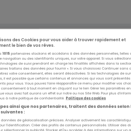
lisons des Cookies pour vous aider à trouver rapidement et
ment le bien de vos rêves.
os
1015
partenaires stockons et accédons à des données personnelles, telles
navigation ou des identifiants uniques, sur votre appareil. Si vous sélection
echnologies de suivi prendront en charge les finalités affichées dans la sectio
aires traitons des données pour fournir ». Si vous choisissez Continuer sans 
tirez votre consentement, elles seront désactivées. Si les technologies de sui
(rez-de-chaussée)
s, il est possible que certains contenus et annonces qui vous sont présentés
ents pour vous. Vous pouvez faire réapparaître ce menu pour modifier vos choi
tre consentement à tout moment en cliquant sur le lien Gérer les paramètres e
E & LAVINIA à Moutfort (bloc 56), cet appartement de 81,42
ue vous avez fait aurons un effet sur notre ou nos Site Web. Pour plus d’inform
us à notre politique de confidentialité.
Politique des cookies
pes ainsi que nos partenaires, traitent des données selon 
 suivantes :
ambres, d'une salle de douche, d'un WC séparé ainsi que d'u
es données de géolocalisation précises. Analyser activement les caractéristiq
pour l’identification. Créer des profils de contenus personnalisés. Utiliser des
ur sélectionner la publicité. Stocker et/ou accéder à des informations sur un a