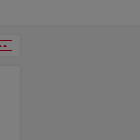
ous
e