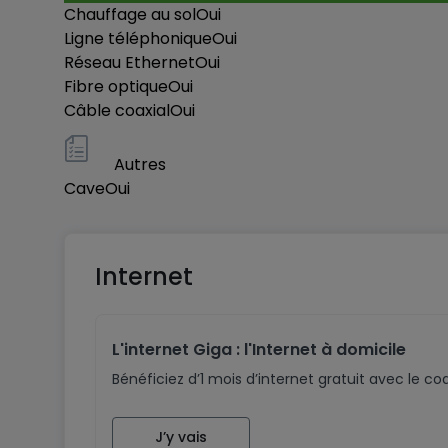
Chauffage au sol
Oui
Ligne téléphonique
Oui
Réseau Ethernet
Oui
Fibre optique
Oui
Câble coaxial
Oui
Autres
Cave
Oui
Internet
L'internet Giga : l'Internet à domicile
Bénéficiez d’1 mois d’internet gratuit avec le 
J’y vais