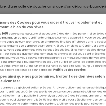
bre, d'une salle de douche ainsi que d'un débarras-buanderi
².
lisons des Cookies pour vous aider à trouver rapidement et
ment le bien de vos rêves.
os
1015
partenaires stockons et accédons à des données personnelles, telles
navigation ou des identifiants uniques, sur votre appareil. Si vous sélection
Réf
atHome
886
echnologies de suivi prendront en charge les finalités affichées dans la sectio
Réf
Agence
g
aires traitons des données pour fournir ». Si vous choisissez Continuer sans 
tirez votre consentement, elles seront désactivées. Si les technologies de sui
ondition d'acceptation)
s, il est possible que certains contenus et annonces qui vous sont présentés
ents pour vous. Vous pouvez faire réapparaître ce menu pour modifier vos choi
tre consentement à tout moment en cliquant sur le lien Gérer les paramètres e
ue vous avez fait aurons un effet sur notre ou nos Site Web. Pour plus d’inform
us à notre politique de confidentialité.
Politique des cookies
pes ainsi que nos partenaires, traitent des données selon 
 suivantes :
es données de géolocalisation précises. Analyser activement les caractéristiq
pour l’identification. Créer des profils de contenus personnalisés. Utiliser des
ganiser un rendez-vous :
ur sélectionner la publicité. Stocker et/ou accéder à des informations sur un a
 pour la publicité personnalisée. Utiliser des profils pour sélectionner des con
promo.lu
és. Mesurer la performance des contenus. Utiliser des profils pour sélectionn