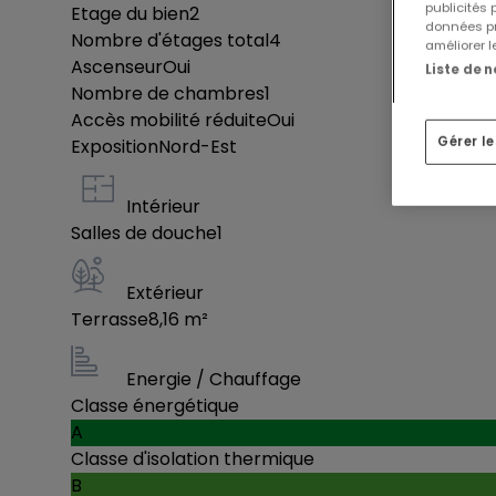
publicités
Etage du bien
2
données pr
Nombre d'étages total
4
améliorer l
Ascenseur
Oui
Liste de 
Nombre de chambres
1
Accès mobilité réduite
Oui
Gérer l
Exposition
Nord-Est
Intérieur
Salles de douche
1
Extérieur
Terrasse
8,16
m²
Energie / Chauffage
Classe énergétique
A
Classe d'isolation thermique
B