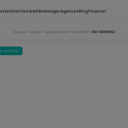
er
Estimer
Vendre
Déménager
Agences
Blog
Financer
Accueil
Vente
Appartement
Moutfort
Réf 8869962
EN COURS