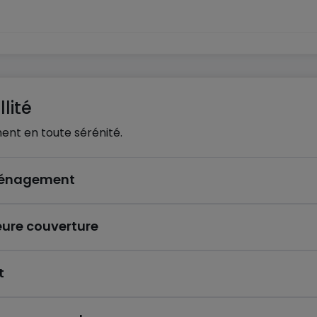
lité
ent en toute sérénité.
éménagement
eure couverture
t