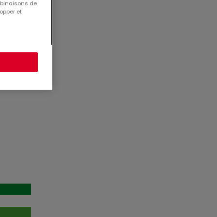
mbinaisons de
opper et