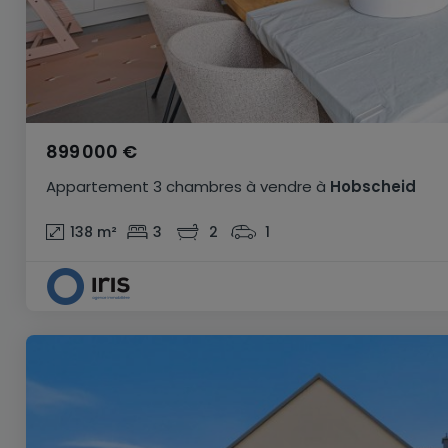
899 000 €
Appartement
3 chambres
à vendre
à
Hobscheid
138
m²
3
2
1