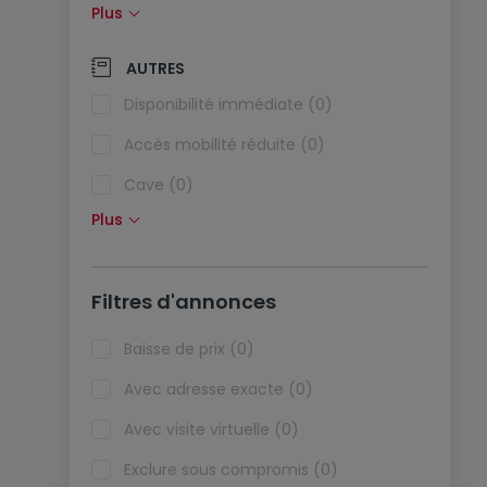
Plus
Panneaux solaires (0)
Pompe à chaleur (0)
AUTRES
Climatisation (0)
Disponibilité immédiate (0)
Fibre optique (0)
Accès mobilité réduite (0)
Cave (0)
Plus
Grenier (0)
Ascenseur (0)
Filtres d'annonces
Viager (0)
Biens de vacances (0)
Baisse de prix (0)
Avec adresse exacte (0)
Avec visite virtuelle (0)
Exclure sous compromis (0)