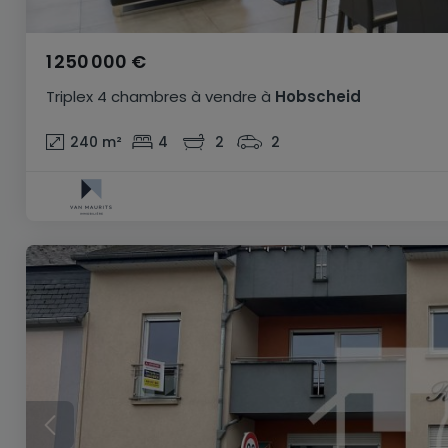
1 250 000 €
Triplex
4 chambres
à vendre
à
Hobscheid
240
m²
4
2
2