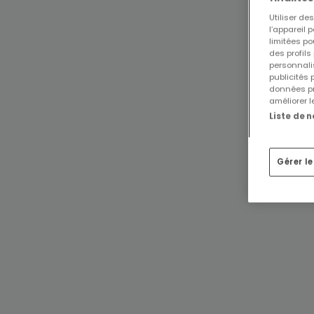
Utiliser d
l’appareil 
limitées po
des profils
personnalis
publicités
données pr
améliorer l
Liste de 
Gérer l