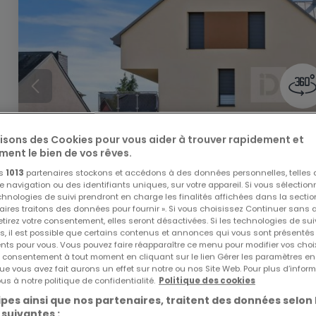
lisons des Cookies pour vous aider à trouver rapidement et
ment le bien de vos rêves.
os
1013
partenaires stockons et accédons à des données personnelles, telles
navigation ou des identifiants uniques, sur votre appareil. Si vous sélection
echnologies de suivi prendront en charge les finalités affichées dans la sectio
aires traitons des données pour fournir ». Si vous choisissez Continuer sans 
tirez votre consentement, elles seront désactivées. Si les technologies de sui
s, il est possible que certains contenus et annonces qui vous sont présentés
ents pour vous. Vous pouvez faire réapparaître ce menu pour modifier vos choi
tre consentement à tout moment en cliquant sur le lien Gérer les paramètres e
ue vous avez fait aurons un effet sur notre ou nos Site Web. Pour plus d’inform
935 000 €
us à notre politique de confidentialité.
Politique des cookies
Duplex
3 chambres
à vendre
à
Hobscheid
pes ainsi que nos partenaires, traitent des données selon 
 suivantes :