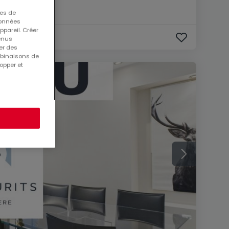
ues de
 données
ppareil. Créer
tenus
er des
mbinaisons de
opper et