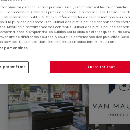
124
m²
3
1
2
es données de géolocalisation précises. Analyser activement les caractéristiq
pour l’identification. Créer des profils de contenus personnalisés. Utiliser des
ur sélectionner la publicité. Stocker et/ou accéder à des informations sur un a
 pour la publicité personnalisée. Utiliser des profils pour sélectionner des con
és. Mesurer la performance des contenus. Utiliser des profils pour sélectionn
 personnalisées. Comprendre les publics par le biais de statistiques ou de co
ovenant de différentes sources. Mesurer la performance des publicités. Dével
EXCLUSIVITÉ ATHOME
es services. Utiliser des données limitées pour sélectionner le contenu.
nos partenaires
es paramètres
Autoriser tout