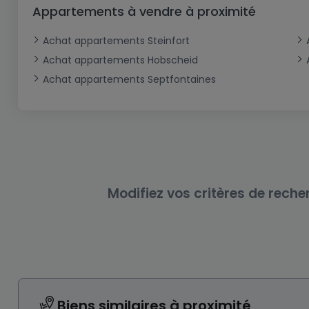
Bureau
Triplex
Terrain non constructible
Château
Garage - Parking
Appartements à vendre à proximité
Commerce
Loft
Ferme
Terrain industriel
Bureau
Garage ouvert
Achat appartements Steinfort
Local commercial
Corps de ferme
Mansarde
Garage fermé
Achat appartements Hobscheid
Achat appartements Septfontaines
Fonds de Commerce
Rez-de-chaussée
Châlet
Bungalow
Restaurant
Plain pied
Hôtel
Entrepôt
Gîte
Exploitation agricole
Modifiez vos critères de reche
Biens similaires à proximité