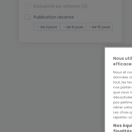
Exclusivité sur atHome (0)
Publication récente
- de 3 jours
- de 8 jours
- de 15 jours
Nous uti
efficace
Nous et n
données de 
tout, les t
nos parten
que vous re
désactivée
pas pertin
retirer vo
Les choix q
reportez-vo
Nos équi
finalités