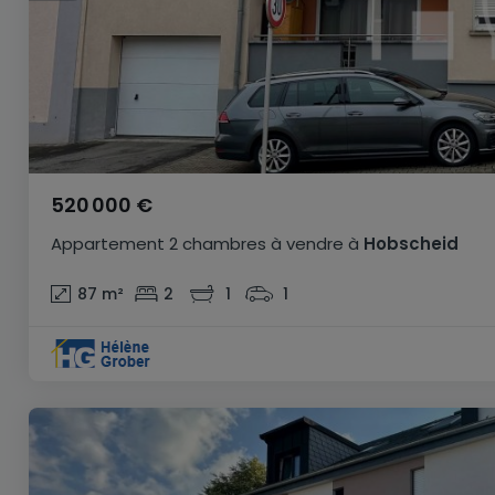
520 000 €
Appartement
2 chambres
à vendre
à
Hobscheid
87
m²
2
1
1