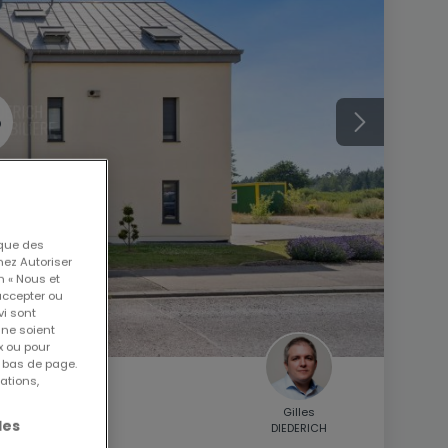
 que des
nez Autoriser
n « Nous et
accepter ou
vi sont
 ne soient
x ou pour
n bas de page.
ations,
Gilles
les
DIEDERICH