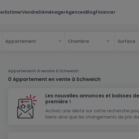
er
Estimer
Vendre
Déménager
Agences
Blog
Financer
Chambre
Surface
Appartement
Tous
Maison
Appartement à vendre à Schweich
Appartement
Maison
0 Appartement en vente à Schweich
Projet neuf
Appartement
Maison individuelle
Les nouvelles annonces et baisses de
Maison à construire
Résidence
Chambre
Maison mitoyenne
première !
Immeuble de rapport
Lotissement
Studio
Maison jumelée
Modèle de maison
Activez une alerte sur cette recherche pou
biens ainsi que les changements de prix da
Terrain
Immeuble de rapport
Penthouse
Terrain + Maison
Villa
Garage - parking
Terrain constructible
Duplex
Maison de maître
Gros-oeuvre