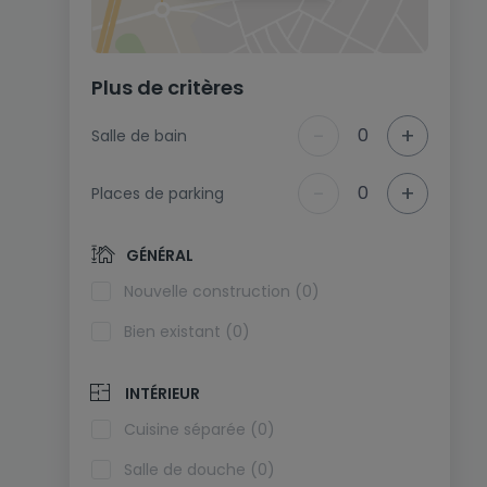
Plus de critères
-
+
0
Salle de bain
-
+
0
Places de parking
GÉNÉRAL
Nouvelle construction (0)
Bien existant (0)
INTÉRIEUR
Cuisine séparée (0)
Salle de douche (0)