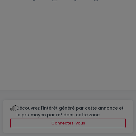
Appartement
2 chambres
à
Steinsel
874 965 €
93
m²
2
1
1
Découvrez l'intérêt généré par cette annonce et
le prix moyen par m² dans cette zone
Connectez-vous