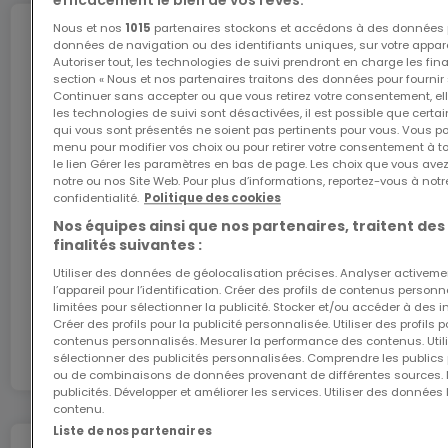
efficacement le bien de vos rêves.
- Performance énergétique certifiée A-A
Nous et nos
1015
partenaires stockons et accédons à des données p
Internet
données de navigation ou des identifiants uniques, sur votre appare
Autoriser tout, les technologies de suivi prendront en charge les fin
Plans et cahier des charges disponibles sur
section « Nous et nos partenaires traitons des données pour fournir 
Continuer sans accepter ou que vous retirez votre consentement, ell
demande.
les technologies de suivi sont désactivées, il est possible que cer
L'internet Giga : l'Internet à domicile
qui vous sont présentés ne soient pas pertinents pour vous. Vous po
Bénéficiez d’1 mois d’internet gratuit avec le code
menu pour modifier vos choix ou pour retirer votre consentement à 
Prix de vente annoncé TTC 3 % sous réserve
le lien Gérer les paramètres en bas de page. Les choix que vous avez
ATHOME26 sur le réseau le plus rapide du
notre ou nos Site Web. Pour plus d’informations, reportez-vous à notr
d’acceptation de l’administration de
Luxembourg.
confidentialité.
Politique des cookies
l’enregistrement.
Nos équipes ainsi que nos partenaires, traitent des
J’y vais
finalités suivantes :
Pour plus d’informations, contactez-nous au +352
Utiliser des données de géolocalisation précises. Analyser activeme
31 61 350 ou sur info@creahaus.lu
l’appareil pour l’identification. Créer des profils de contenus person
En partenariat avec
limitées pour sélectionner la publicité. Stocker et/ou accéder à des i
www.creahaus.lu
Créer des profils pour la publicité personnalisée. Utiliser des profils
contenus personnalisés. Mesurer la performance des contenus. Utilis
sélectionner des publicités personnalisées. Comprendre les publics p
ou de combinaisons de données provenant de différentes sources.
publicités. Développer et améliorer les services. Utiliser des données 
contenu.
Liste de nos partenaires