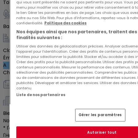
Parfaitement designer pour accueillir jeunes actifs,
Toilettes séparées
2
qui vous sont présentés ne soient pas pertinents pour vous. Vous po
menu pour modifier vos choix ou pour retirer votre consentement à 
parents et familles, faite d'un logement
le lien Gérer les paramètres en bas de page. Les choix que vous avez
composant la résidence Topaze, votre lieu de vie
notre ou nos Site Web. Pour plus d’informations, reportez-vous à notr
Extérieur
confidentialité.
Politique des cookies
ou votre investissement immobilier.
Balcon
44
m²
Nos équipes ainsi que nos partenaires, traitent des
finalités suivantes :
Energie / Chauffage
Utiliser des données de géolocalisation précises. Analyser activeme
Classe énergétique
Vide
l’appareil pour l’identification. Créer des profils de contenus person
limitées pour sélectionner la publicité. Stocker et/ou accéder à des i
Émission de gaz à effet de serre (GES)
Créer des profils pour la publicité personnalisée. Utiliser des profils
A
contenus personnalisés. Mesurer la performance des contenus. Utilis
Chauffage au gaz
Oui
sélectionner des publicités personnalisées. Comprendre les publics p
ou de combinaisons de données provenant de différentes sources.
publicités. Développer et améliorer les services. Utiliser des données 
contenu.
Autres
Liste de nos partenaires
Copropriété *
Bien soumis au statut de copropriété
Oui
Gérer les paramètres
Nombre de lots en copropriété
49
* l'article L.721-1 du Code de la Construction et de
Autoriser tout
l'Habitation.