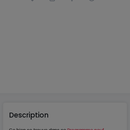
Appartement
4 pièces
à
Volmerange-les-Mines
(FR)
460 000 €
122
m²
4
3
1
Description
Ce bien se trouve dans ce
Programme neuf