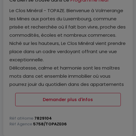
Le Clos Minéral - TOPAZE. Bienvenue à Volmerange
les Mines aux portes du Luxembourg, commune
prisée et recherchée où il fait bon vivre, proche des
commodités, écoles et nombreux commerces.
Niché sur les hauteurs, Le Clos Minéral vient prendre
place dans un cadre verdoyant offrant une vue
exceptionnelle.
Délicatesse, calme et harmonie sont les maîtres
mots dans cet ensemble immobilier où vous
pourrez jouir du quotidien dans des appartements
baignés de lumière naturelle, des maisons de ville
Demander plus d'infos
ou des maisons individuelles.
Le Clos Mineral propose une architecture moderne
et des matériaux de haute facture. Sa beauté est
Réf
atHome
7829104
Réf
Agence
5758/TOPAZE06
éclatante et se révèle à chaque instant, chaque
détour, chaque regard.