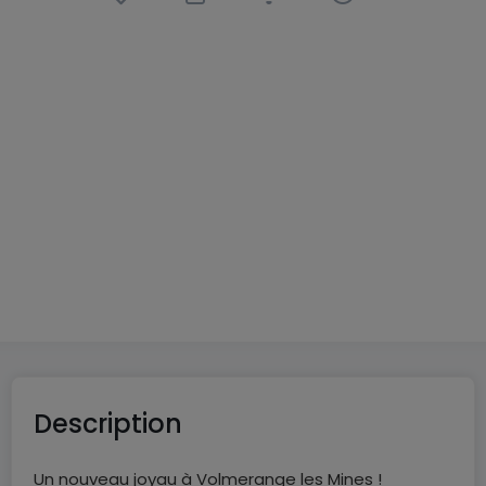
New program
« Topaze – Le Clos Minéral »
à
Volmerange-les-Mines
(FR)
De
215 000 €
à
460 000 €
12 Biens disponibles
De 46 à 122
m²
De 2 à 4
De 1 à 3
Description
Un nouveau joyau à Volmerange les Mines !