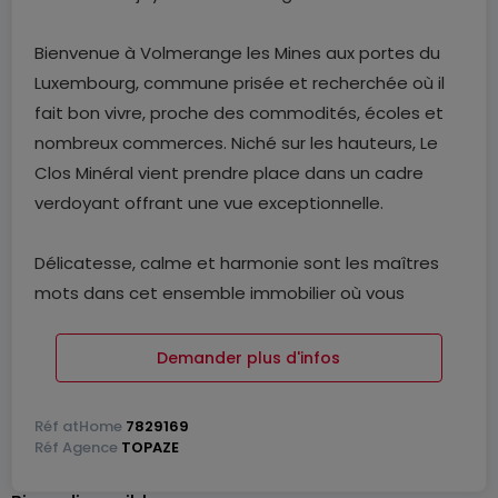
Bienvenue à Volmerange les Mines aux portes du
Luxembourg, commune prisée et recherchée où il
fait bon vivre, proche des commodités, écoles et
nombreux commerces. Niché sur les hauteurs, Le
Clos Minéral vient prendre place dans un cadre
verdoyant offrant une vue exceptionnelle.
Délicatesse, calme et harmonie sont les maîtres
mots dans cet ensemble immobilier où vous
pourrez jouir du quotidien dans des appartements
baignés de lumière naturelle, des maisons de ville
Demander plus d'infos
ou des maisons individuelles.
Réf
atHome
7829169
Le Clos Mineral propose une architecture moderne
Réf
Agence
TOPAZE
et des matériaux de haute facture. Sa beauté est