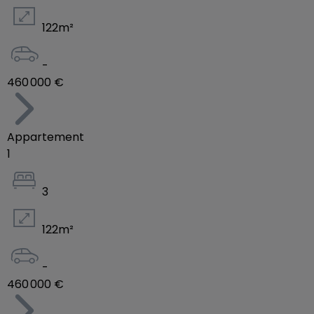
122
m²
-
460 000 €
Appartement
1
3
122
m²
-
460 000 €