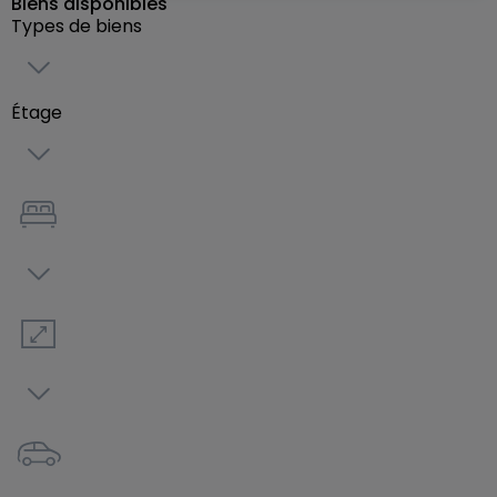
Biens disponibles
éclatante et se révèle à chaque instant, chaque
Types de biens
détour, chaque regard.
Résidence à taille humaine dans un cocon de
Étage
verdure ! A seulement quelques kilomètres du
Luxembourg, au sein du Clos Minéral, venez
découvrir sans plus attendre la résidence Topaze.
Nichée sur les hauteurs de Volmerange-les-Mines,
sa proximité immédiate avec la frontière et les
commodités lui confère sa rareté.
Dans un cadre verdoyant et sécurisé, choisissez un
des douze logements composant la résidence
Topaze. Venez découvrir ces appartements et ces
Duplex allant de 2 à 4 pièces. Chacun d’entre eux a
été soigneusement configuré pour vous offrir un
cadre de vie paisible et agréable. Tous, bénéficient