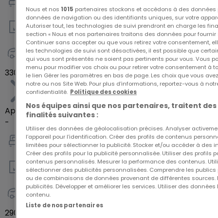
2
Nous et nos
1015
partenaires stockons et accédons à des données p
données de navigation ou des identifiants uniques, sur votre appare
Autoriser tout, les technologies de suivi prendront en charge les fin
79
m²
section « Nous et nos partenaires traitons des données pour fournir 
Continuer sans accepter ou que vous retirez votre consentement, ell
les technologies de suivi sont désactivées, il est possible que cer
qui vous sont présentés ne soient pas pertinents pour vous. Vous po
-
menu pour modifier vos choix ou pour retirer votre consentement à 
330 000 €
le lien Gérer les paramètres en bas de page. Les choix que vous avez
notre ou nos Site Web. Pour plus d’informations, reportez-vous à notr
confidentialité.
Politique des cookies
Nos équipes ainsi que nos partenaires, traitent des
Appartement
finalités suivantes :
-
Utiliser des données de géolocalisation précises. Analyser activeme
l’appareil pour l’identification. Créer des profils de contenus person
limitées pour sélectionner la publicité. Stocker et/ou accéder à des i
2
Créer des profils pour la publicité personnalisée. Utiliser des profils
contenus personnalisés. Mesurer la performance des contenus. Utilis
sélectionner des publicités personnalisées. Comprendre les publics p
73
m²
ou de combinaisons de données provenant de différentes sources.
publicités. Développer et améliorer les services. Utiliser des données 
contenu.
-
Liste de nos partenaires
290 000 €