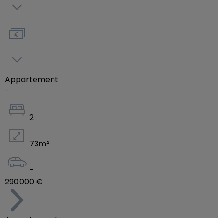
ainsi d’un aménagement soigné et de prestations
de qualités. De plus, les appartements vous offrent
la possibilité d’être personnalisables selon certains
critères, pour faire de votre bien un lieu de vie
unique et confortable. Parfaitement designer pour
accueillir jeunes actifs, parents et familles, faite
Appartement
d’un logement composant la résidence Topaze,
-
votre lieu de vie ou votre investissement
immobilier.
2
73
m²
-
290 000 €