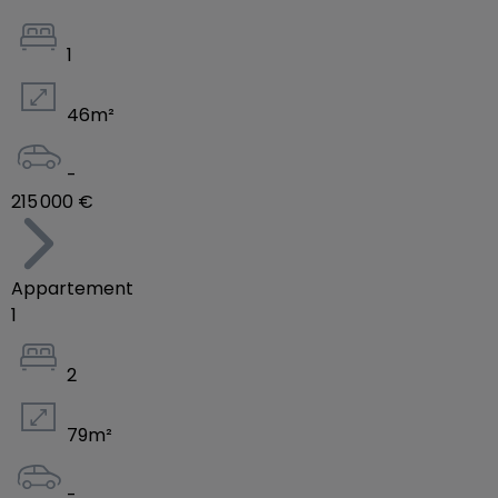
1
46
m²
-
215 000 €
Appartement
1
2
79
m²
-