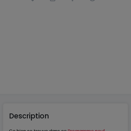
Appartement
3 pièces
à
Volmerange-les-Mines
(FR)
330 000 €
79
m²
3
2
1
Description
Ce bien se trouve dans ce
Programme neuf