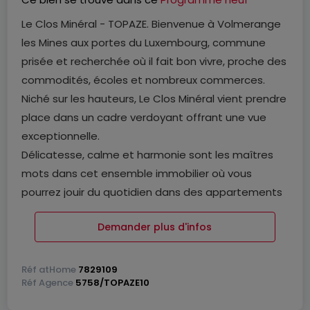
Le Clos Minéral - TOPAZE. Bienvenue à Volmerange
les Mines aux portes du Luxembourg, commune
prisée et recherchée où il fait bon vivre, proche des
commodités, écoles et nombreux commerces.
Niché sur les hauteurs, Le Clos Minéral vient prendre
place dans un cadre verdoyant offrant une vue
exceptionnelle.
Délicatesse, calme et harmonie sont les maîtres
mots dans cet ensemble immobilier où vous
pourrez jouir du quotidien dans des appartements
baignés de lumière naturelle, des maisons de ville
Demander plus d'infos
ou des maisons individuelles.
Le Clos Mineral propose une architecture moderne
et des matériaux de haute facture. Sa beauté est
Réf
atHome
7829109
Réf
Agence
5758/TOPAZE10
éclatante et se révèle à chaque instant, chaque
détour, chaque regard.