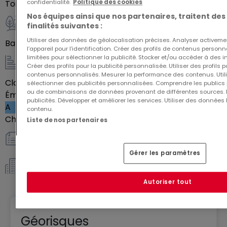
Parfaitement designer pour accueillir jeunes actifs,
confidentialité.
Politique des cookies
Toilettes séparées
1
parents et familles, faite d'un logement
Nos équipes ainsi que nos partenaires, traitent des
finalités suivantes :
composant la résidence Topaze, votre lieu de vie
Extérieur
Utiliser des données de géolocalisation précises. Analyser activeme
ou votre investissement immobilier.
Balcon
26
m²
l’appareil pour l’identification. Créer des profils de contenus person
limitées pour sélectionner la publicité. Stocker et/ou accéder à des i
Créer des profils pour la publicité personnalisée. Utiliser des profils
Energie / Chauffage
contenus personnalisés. Mesurer la performance des contenus. Utilis
Classe énergétique
Vide
sélectionner des publicités personnalisées. Comprendre les publics p
ou de combinaisons de données provenant de différentes sources.
Émission de gaz à effet de serre (GES)
publicités. Développer et améliorer les services. Utiliser des données 
A
contenu.
Chauffage au gaz
Oui
Liste de nos partenaires
Autres
Gérer les paramètres
Copropriété *
Autoriser tout
Géorisques