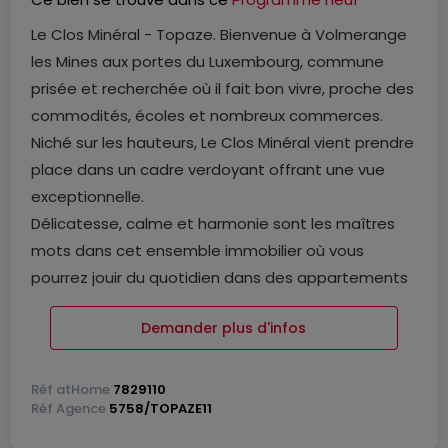
Le Clos Minéral - Topaze. Bienvenue à Volmerange
les Mines aux portes du Luxembourg, commune
prisée et recherchée où il fait bon vivre, proche des
commodités, écoles et nombreux commerces.
Niché sur les hauteurs, Le Clos Minéral vient prendre
place dans un cadre verdoyant offrant une vue
exceptionnelle.
Délicatesse, calme et harmonie sont les maîtres
mots dans cet ensemble immobilier où vous
pourrez jouir du quotidien dans des appartements
baignés de lumière naturelle, des maisons de ville
Demander plus d'infos
ou des maisons individuelles.
Le Clos Mineral propose une architecture moderne
et des matériaux de haute facture. Sa beauté est
Réf
atHome
7829110
Réf
Agence
5758/TOPAZE11
éclatante et se révèle à chaque instant, chaque
détour, chaque regard.