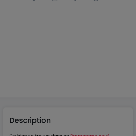
Appartement
3 pièces
à
Volmerange-les-Mines
(FR)
330 000 €
79
m²
3
2
1
Description
Ce bien se trouve dans ce
Programme neuf