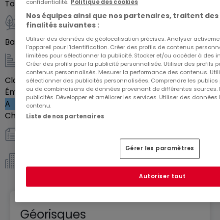
Parfaitement designer pour accueillir jeunes actifs,
confidentialité.
Politique des cookies
Toilettes séparées
1
parents et familles, faite d'un logement
Nos équipes ainsi que nos partenaires, traitent des
finalités suivantes :
composant la résidence Topaze, votre lieu de vie
Extérieur
Utiliser des données de géolocalisation précises. Analyser activeme
ou votre investissement immobilier.
Balcon
26
m²
l’appareil pour l’identification. Créer des profils de contenus person
limitées pour sélectionner la publicité. Stocker et/ou accéder à des i
Créer des profils pour la publicité personnalisée. Utiliser des profils
Energie / Chauffage
contenus personnalisés. Mesurer la performance des contenus. Utilis
Classe énergétique
Vide
sélectionner des publicités personnalisées. Comprendre les publics p
ou de combinaisons de données provenant de différentes sources.
Émission de gaz à effet de serre (GES)
publicités. Développer et améliorer les services. Utiliser des données 
A
contenu.
Chauffage au gaz
Oui
Liste de nos partenaires
Autres
Gérer les paramètres
Copropriété *
Autoriser tout
Géorisques