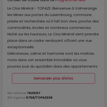
Le Clos Minéral - TOPAZE. Bienvenue à Volmerange
les Mines aux portes du Luxembourg, commune
prisée et recherchée où il fait bon vivre, proche des
commodités, écoles et nombreux commerces.
Niché sur les hauteurs, Le Clos Minéral vient prendre
place dans un cadre verdoyant offrant une vue
exceptionnelle.
Délicatesse, calme et harmonie sont les maîtres
mots dans cet ensemble immobilier où vous
pourrez jouir du quotidien dans des appartements
baignés de lumière naturelle, des maisons de ville
Demander plus d'infos
ou des maisons individuelles.
Le Clos Mineral propose une architecture moderne
et des matériaux de haute facture. Sa beauté est
Réf
atHome
7829107
Réf
Agence
5758/TOPAZE08
éclatante et se révèle à chaque instant, chaque
détour, chaque regard.