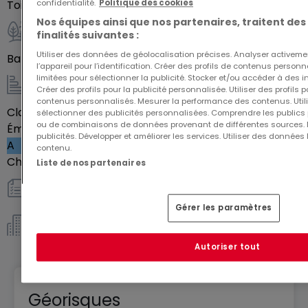
Parfaitement designer pour accueillir jeunes actifs,
confidentialité.
Politique des cookies
Toilettes séparées
2
parents et familles, faite d'un logement
Nos équipes ainsi que nos partenaires, traitent des
finalités suivantes :
composant la résidence Topaze, votre lieu de vie
Extérieur
Utiliser des données de géolocalisation précises. Analyser activeme
ou votre investissement immobilier.
Balcon
26
m²
l’appareil pour l’identification. Créer des profils de contenus person
limitées pour sélectionner la publicité. Stocker et/ou accéder à des i
Créer des profils pour la publicité personnalisée. Utiliser des profils
Energie / Chauffage
contenus personnalisés. Mesurer la performance des contenus. Utilis
Classe énergétique
Vide
sélectionner des publicités personnalisées. Comprendre les publics p
ou de combinaisons de données provenant de différentes sources.
Émission de gaz à effet de serre (GES)
publicités. Développer et améliorer les services. Utiliser des données 
A
contenu.
Chauffage au gaz
Oui
Liste de nos partenaires
Autres
Gérer les paramètres
Copropriété *
Autoriser tout
Géorisques