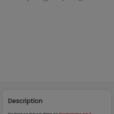
Appartement
3 pièces
à
Volmerange-les-Mines
(FR)
360 000 €
91
m²
3
2
1
Description
Ce bien se trouve dans ce
Programme neuf