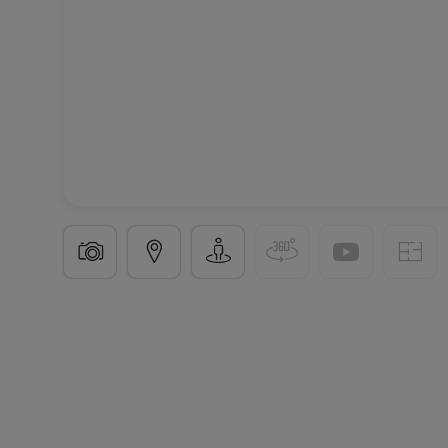
Appartement
3 pièces
à
Volmerange-les-Mines
79
m²
3