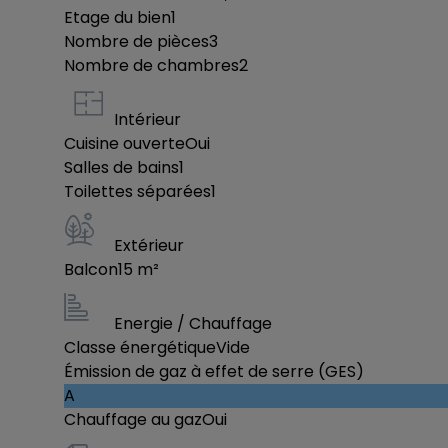
Etage du bien
1
Nombre de pièces
3
Nombre de chambres
2
Intérieur
Cuisine ouverte
Oui
Salles de bains
1
Toilettes séparées
1
Extérieur
Balcon
15
m²
Energie / Chauffage
Classe énergétique
Vide
Émission de gaz à effet de serre (GES)
A
Chauffage au gaz
Oui