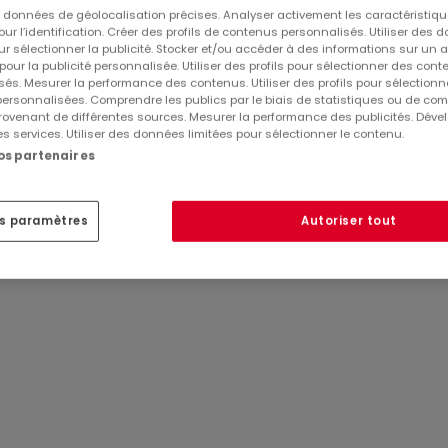
es données de géolocalisation précises. Analyser activement les caractéristiq
pour l’identification. Créer des profils de contenus personnalisés. Utiliser des
rne et des matériaux de haute facture. Sa beauté est
ur sélectionner la publicité. Stocker et/ou accéder à des informations sur un a
ue détour, chaque regard.
 pour la publicité personnalisée. Utiliser des profils pour sélectionner des con
és. Mesurer la performance des contenus. Utiliser des profils pour sélectionn
 au sein du Clos Minéral, venez découvrir sans plus attendr
 personnalisées. Comprendre les publics par le biais de statistiques ou de co
Volmerange-les-Mines, sa proximité immédiate avec la front
ovenant de différentes sources. Mesurer la performance des publicités. Dével
Réf
atHome
78
es services. Utiliser des données limitées pour sélectionner le contenu.
Réf
Agence
5758/TOP
nos partenaires
sez un des douze logements composant la résidence Topaze.
ré pour vous offrir un cadre de vie paisible et agréable. To
es paramètres
Autoriser tout
de prestations de qualités. De plus, les appartements vous
on certains critères, pour faire de votre bien un lieu de vie
tifs, parents et familles, faite d'un logement composant la
vestissement immobilier.