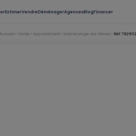
er
Estimer
Vendre
Déménager
Agences
Blog
Financer
Accueil
Vente
Appartement
Volmerange-les-Mines
Réf 782911