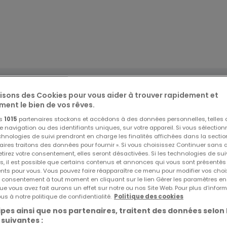
lisons des Cookies pour vous aider à trouver rapidement et
ment le bien de vos rêves.
os
1015
partenaires stockons et accédons à des données personnelles, telles
navigation ou des identifiants uniques, sur votre appareil. Si vous sélection
echnologies de suivi prendront en charge les finalités affichées dans la sectio
aires traitons des données pour fournir ». Si vous choisissez Continuer sans 
ange les Mines aux portes du Luxembourg, commune prisée e
tirez votre consentement, elles seront désactivées. Si les technologies de sui
s, il est possible que certains contenus et annonces qui vous sont présentés
commodités, écoles et nombreux commerces.
ents pour vous. Vous pouvez faire réapparaître ce menu pour modifier vos choi
rendre place dans un cadre verdoyant offrant une vue
tre consentement à tout moment en cliquant sur le lien Gérer les paramètres e
ue vous avez fait aurons un effet sur notre ou nos Site Web. Pour plus d’inform
us à notre politique de confidentialité.
Politique des cookies
es mots dans cet ensemble immobilier où vous pourrez jouir
pes ainsi que nos partenaires, traitent des données selon 
mière naturelle, des maisons de ville ou des maisons
 suivantes :