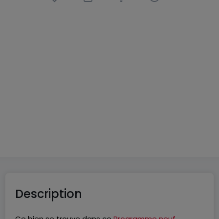
Appartement
2 pièces
à
Volmerange-les-Mines
(FR)
215 000 €
46
m²
2
1
1
Description
Ce bien se trouve dans ce
Programme neuf