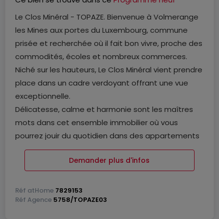
Le Clos Minéral - TOPAZE. Bienvenue à Volmerange
les Mines aux portes du Luxembourg, commune
prisée et recherchée où il fait bon vivre, proche des
commodités, écoles et nombreux commerces.
Niché sur les hauteurs, Le Clos Minéral vient prendre
place dans un cadre verdoyant offrant une vue
exceptionnelle.
Délicatesse, calme et harmonie sont les maîtres
mots dans cet ensemble immobilier où vous
pourrez jouir du quotidien dans des appartements
baignés de lumière naturelle, des maisons de ville
Demander plus d'infos
ou des maisons individuelles.
Le Clos Mineral propose une architecture moderne
et des matériaux de haute facture. Sa beauté est
Réf
atHome
7829153
Réf
Agence
5758/TOPAZE03
éclatante et se révèle à chaque instant, chaque
détour, chaque regard.