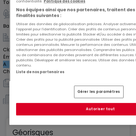
critères, pour faire de votre bien un lieu de vie
confidentialité.
Politique des cookies
Toilettes séparées
1
unique et confortable.
Nos équipes ainsi que nos partenaires, traitent des
finalités suivantes :
Parfaitement designer pour accueillir jeunes actifs,
Extérieur
Utiliser des données de géolocalisation précises. Analyser activeme
parents et familles, faite d'un logement
Balcon
17
m²
l’appareil pour l’identification. Créer des profils de contenus person
composant la résidence Topaze, votre lieu de vie
limitées pour sélectionner la publicité. Stocker et/ou accéder à des i
Créer des profils pour la publicité personnalisée. Utiliser des profils
ou votre investissement immobilier.
Energie / Chauffage
contenus personnalisés. Mesurer la performance des contenus. Utilis
Classe énergétique
Vide
sélectionner des publicités personnalisées. Comprendre les publics p
ou de combinaisons de données provenant de différentes sources.
Émission de gaz à effet de serre (GES)
publicités. Développer et améliorer les services. Utiliser des données 
A
contenu.
Chauffage au gaz
Oui
Liste de nos partenaires
Autres
Gérer les paramètres
Copropriété *
Autoriser tout
Géorisques