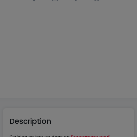
Appartement
2 pièces
à
Volmerange-les-Mines
(FR)
215 000 €
46
m²
2
1
1
Description
Ce bien se trouve dans ce
Programme neuf