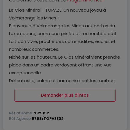
Le Clos Minéral - TOPAZE. Un nouveau joyau à
Volmerange les Mines !
Bienvenue à Volmerange les Mines aux portes du
Luxembourg, commune prisée et recherchée où il
fait bon vivre, proche des commodités, écoles et
nombreux commerces.
Niché sur les hauteurs, Le Clos Minéral vient prendre
place dans un cadre verdoyant offrant une vue
exceptionnelle.
Délicatesse, calme et harmonie sont les maîtres
mots dans cet ensemble immobilier où vous
Demander plus d'infos
pourrez jouir du quotidien dans des appartements
baignés de lumière naturelle, des maisons de ville
ou des maisons individuelles.
Réf
atHome
7829152
Réf
Agence
5758/TOPAZE02
Le Clos Mineral propose une architecture moderne
et des matériaux de haute facture. Sa beauté est