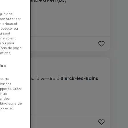
Restaurant
à vendre
à
Perl
(DE)
415
m²
 que des
nez Autoriser
n « Nous et
accepter ou
vi sont
 ne soient
x ou pour
n bas de page.
ations,
les
185 000 €
Local commercial
à vendre
à
Sierck-les-Bains
ues de
 données
(FR)
ppareil. Créer
185
m²
tenus
er des
mbinaisons de
opper et