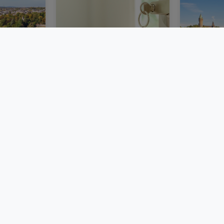
obilier
Acheter un bien
Les taux 
s plus
immobilier au
Luxembo
xième
Luxembourg : étapes,
frais et conseils
BLOG
BLOG
atHomeGroup
Contact
Annonceurs
Vie privée
Cookie