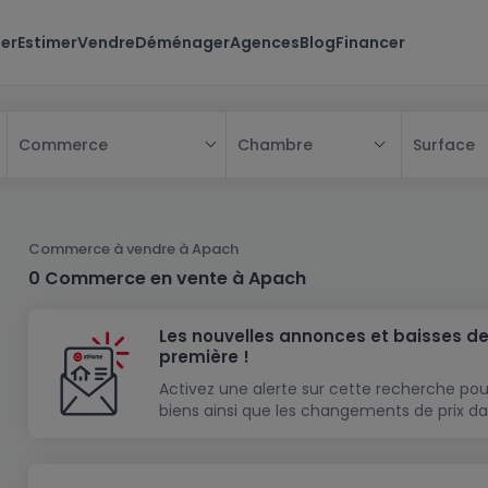
er
Estimer
Vendre
Déménager
Agences
Blog
Financer
Chambre
Surface
Commerce
Tous
Maison
Commerce à vendre à Apach
Appartement
Maison
0 Commerce en vente à Apach
Projet neuf
Appartement
Maison individuelle
Les nouvelles annonces et baisses de
Maison à construire
Résidence
Chambre
Maison mitoyenne
première !
Immeuble de rapport
Lotissement
Studio
Maison jumelée
Modèle de maison
Activez une alerte sur cette recherche pou
biens ainsi que les changements de prix da
Terrain
Immeuble de rapport
Penthouse
Terrain + Maison
Villa
Garage - parking
Terrain constructible
Duplex
Maison de maître
Gros-oeuvre