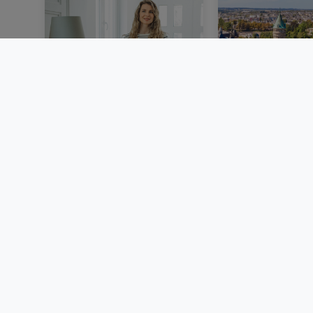
Louer au Luxembourg :
Un marché imm
dossier, garantie
luxembourgeoi
locative et démarches
stable au deu
trimestre 2026
BLOG
BLOG