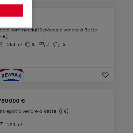
780 000 €
Local commercial
10 pièces
à vendre
à
Rettel
(FR)
1 260
m²
10
2
3
780 000 €
Entrepôt
à vendre
à
Rettel
(FR)
1 220
m²