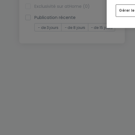
Exclusivité sur atHome (0)
Gérer l
Publication récente
- de 3 jours
- de 8 jours
- de 15 jours