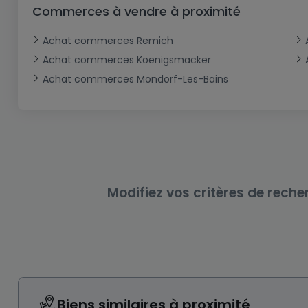
Bureau
Triplex
Terrain non constructible
Château
Garage - Parking
Commerces à vendre à proximité
Commerce
Loft
Ferme
Terrain industriel
Bureau
Garage ouvert
Achat commerces Remich
Local commercial
Corps de ferme
Mansarde
Garage fermé
Achat commerces Koenigsmacker
Achat commerces Mondorf-Les-Bains
Fonds de Commerce
Rez-de-chaussée
Châlet
Bungalow
Restaurant
Plain pied
Hôtel
Entrepôt
Gîte
Exploitation agricole
Modifiez vos critères de reche
Biens similaires à proximité