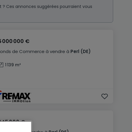
nt ? Ces annonces suggérées pourraient vous
5 000 000 €
Fonds de Commerce
à vendre
à
Perl
(DE)
1 139
m²
945 000 €