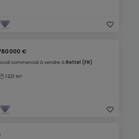
780 000 €
Local commercial
à vendre
à
Rettel
(FR)
1 221
m²
)