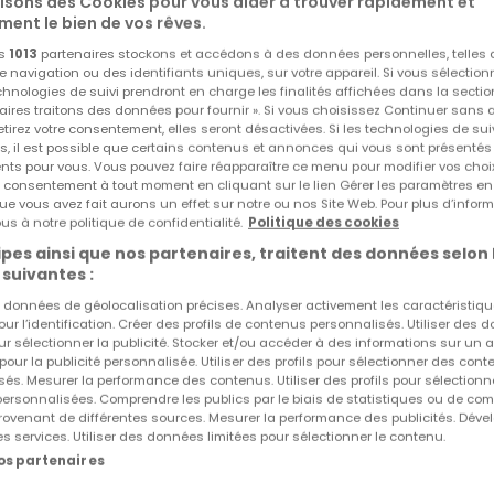
lisons des Cookies pour vous aider à trouver rapidement et
ment le bien de vos rêves.
os
1013
partenaires stockons et accédons à des données personnelles, telles
navigation ou des identifiants uniques, sur votre appareil. Si vous sélection
echnologies de suivi prendront en charge les finalités affichées dans la sectio
aires traitons des données pour fournir ». Si vous choisissez Continuer sans 
tirez votre consentement, elles seront désactivées. Si les technologies de sui
s, il est possible que certains contenus et annonces qui vous sont présentés
ents pour vous. Vous pouvez faire réapparaître ce menu pour modifier vos choi
tre consentement à tout moment en cliquant sur le lien Gérer les paramètres e
ue vous avez fait aurons un effet sur notre ou nos Site Web. Pour plus d’inform
us à notre politique de confidentialité.
Politique des cookies
pes ainsi que nos partenaires, traitent des données selon 
 suivantes :
es données de géolocalisation précises. Analyser activement les caractéristiq
pour l’identification. Créer des profils de contenus personnalisés. Utiliser des
ur sélectionner la publicité. Stocker et/ou accéder à des informations sur un a
 pour la publicité personnalisée. Utiliser des profils pour sélectionner des con
és. Mesurer la performance des contenus. Utiliser des profils pour sélectionn
 personnalisées. Comprendre les publics par le biais de statistiques ou de co
ovenant de différentes sources. Mesurer la performance des publicités. Dével
es services. Utiliser des données limitées pour sélectionner le contenu.
nos partenaires