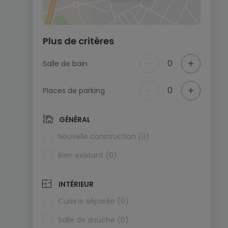
Plus de critères
-
+
0
Salle de bain
-
+
0
Places de parking
GÉNÉRAL
Nouvelle construction (0)
Bien existant (0)
INTÉRIEUR
Cuisine séparée (0)
Salle de douche (0)