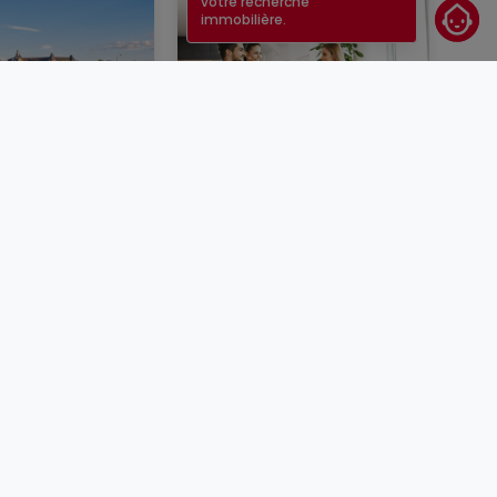
votre recherche
immobilière.
d'intérêt au
Le guide pour vendre
urg (2026)
BLOG
Cybercriminalité
CGU
CGV
DSA
Mentions légales
Carrières