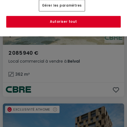
Gérer les paramètres
Autoriser tout
2 085 940 €
Local commercial
à vendre
à
Belval
362
m²
EXCLUSIVITÉ ATHOME