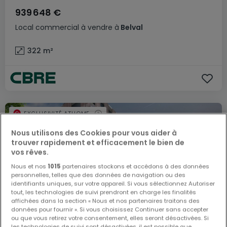
939 648 €
Local commercial
à vendre
à
Belval
322
m²
EXCLUSIVITÉ ATHOME
Nous utilisons des Cookies pour vous aider à
trouver rapidement et efficacement le bien de
vos rêves.
Nous et nos
1015
partenaires stockons et accédons à des données
personnelles, telles que des données de navigation ou des
identifiants uniques, sur votre appareil. Si vous sélectionnez Autoriser
tout, les technologies de suivi prendront en charge les finalités
affichées dans la section « Nous et nos partenaires traitons des
données pour fournir ». Si vous choisissez Continuer sans accepter
ou que vous retirez votre consentement, elles seront désactivées. Si
les technologies de suivi sont désactivées, il est possible que