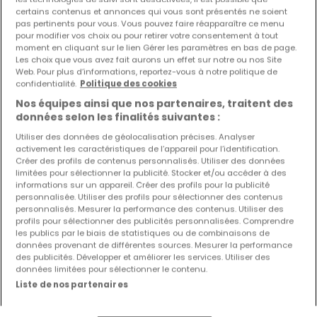
certains contenus et annonces qui vous sont présentés ne soient
pas pertinents pour vous. Vous pouvez faire réapparaître ce menu
pour modifier vos choix ou pour retirer votre consentement à tout
moment en cliquant sur le lien Gérer les paramètres en bas de page.
Les choix que vous avez fait aurons un effet sur notre ou nos Site
Web. Pour plus d’informations, reportez-vous à notre politique de
1 066 077 €
confidentialité.
Politique des cookies
Local commercial
à vendre
à
Belval
Nos équipes ainsi que nos partenaires, traitent des
données selon les finalités suivantes :
185
m²
Utiliser des données de géolocalisation précises. Analyser
activement les caractéristiques de l’appareil pour l’identification.
Créer des profils de contenus personnalisés. Utiliser des données
limitées pour sélectionner la publicité. Stocker et/ou accéder à des
informations sur un appareil. Créer des profils pour la publicité
personnalisée. Utiliser des profils pour sélectionner des contenus
personnalisés. Mesurer la performance des contenus. Utiliser des
EXCLUSIVITÉ ATHOME
profils pour sélectionner des publicités personnalisées. Comprendre
les publics par le biais de statistiques ou de combinaisons de
données provenant de différentes sources. Mesurer la performance
des publicités. Développer et améliorer les services. Utiliser des
données limitées pour sélectionner le contenu.
Liste de nos partenaires