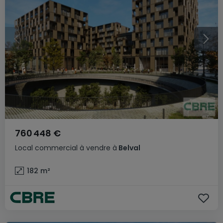
760 448 €
Local commercial
à vendre
à
Belval
182
m²