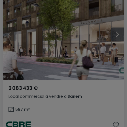
2 083 433 €
Local commercial
à vendre
à
Sanem
597
m²