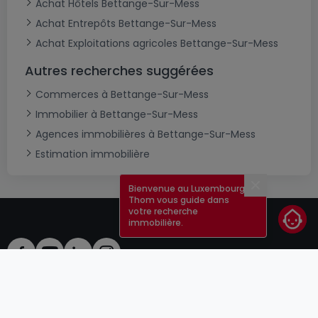
Achat Hôtels Bettange-Sur-Mess
Achat Entrepôts Bettange-Sur-Mess
Achat Exploitations agricoles Bettange-Sur-Mess
Autres recherches suggérées
Commerces à Bettange-Sur-Mess
Immobilier à Bettange-Sur-Mess
Agences immobilières à Bettange-Sur-Mess
Estimation immobilière
Bienvenue au Luxembourg !
Fermer
Thom vous guide dans
votre recherche
immobilière.
CGU
atHomeGroup
CGV
Contact
DSA
Annonceurs