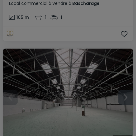
Local commercial
à vendre
à
Bascharage
105
m²
1
1