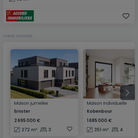
VITRINE SUGGÉRÉE
Maison jumelée
Maison individuelle
Ernster
Kobenbour
2 695 000 €
1 685 000 €
272
m²
3
351
m²
4