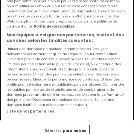
pas pertinents pour vous. Vous pouvez faire réapparaître ce menu
pour modifier vos choix ou pour retirer votre consentement à tout
moment en cliquant sur le lien Gérer les paramètres en bas de page.
Les choix que vous avez fait aurons un effet sur notre ou nos Site
Web. Pour plus d’informations, reportez-vous à notre politique de
confidentialité.
Politique des cookies
Nos équipes ainsi que nos partenaires, traitent des
données selon les finalités suivantes :
Utiliser des données de géolocalisation précises. Analyser
7 600 000 €
activement les caractéristiques de l’appareil pour l’identification.
Créer des profils de contenus personnalisés. Utiliser des données
Entrepôt
à vendre
à
Roedt
limitées pour sélectionner la publicité. Stocker et/ou accéder à des
informations sur un appareil. Créer des profils pour la publicité
personnalisée. Utiliser des profils pour sélectionner des contenus
2 195
m²
4
50
personnalisés. Mesurer la performance des contenus. Utiliser des
profils pour sélectionner des publicités personnalisées. Comprendre
les publics par le biais de statistiques ou de combinaisons de
données provenant de différentes sources. Mesurer la performance
des publicités. Développer et améliorer les services. Utiliser des
données limitées pour sélectionner le contenu.
Liste de nos partenaires
EXCLUSIVITÉ ATHOME
Gérer les paramètres