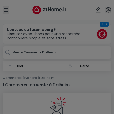
Localité(s)
Annuler
OK
Open sidebar
BÊTA
Dalheim
Nouveau au Luxembourg ?
Discutez avec Thom pour une recherche
immobilière simple et sans stress.
Vente Commerce Dalheim
Alerte
Commerce à vendre à Dalheim
1 Commerce en vente à Dalheim