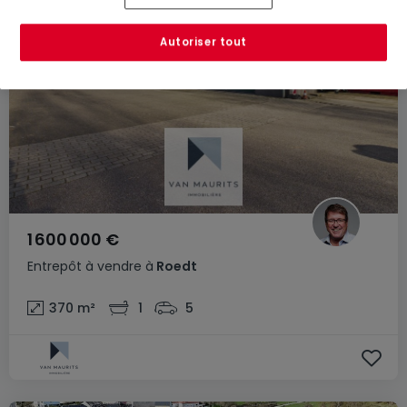
Autoriser tout
1 600 000 €
Entrepôt
à vendre
à
Roedt
370
m²
1
5