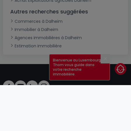
Achat Exploitations agricoles Dalheim
Autres recherches suggérées
Commerces à Dalheim
Immobilier à Dalheim
Agences immobilières à Dalheim
Estimation immobilière
Bienvenue au Luxembourg !
Fermer
Thom vous guide dans
votre recherche
immobilière.
CGU
atHomeGroup
CGV
Contact
DSA
Annonceurs
Mentions légales
Vie privée
Carrières
Cookie