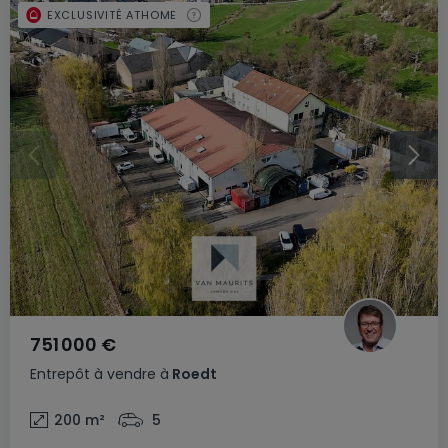
EXCLUSIVITÉ ATHOME
751 000 €
Entrepôt
à vendre
à
Roedt
200
m²
5