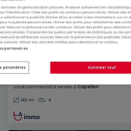
es données de géolocalisation précises. Analyser activement les caractéristiq
pour l’identification. Créer des profils de contenus personnalisés. Utiliser des
ur sélectionner la publicité. Stocker et/ou accéder à des informations sur un a
 pour la publicité personnalisée. Utiliser des profils pour sélectionner des con
és. Mesurer la performance des contenus. Utiliser des profils pour sélectionn
 personnalisées. Comprendre les publics par le biais de statistiques ou de co
ovenant de différentes sources. Mesurer la performance des publicités. Dével
es services. Utiliser des données limitées pour sélectionner le contenu.
nos partenaires
es paramètres
Autoriser tout
900 000 €
Local commercial
à vendre
à
Capellen
145
m²
4