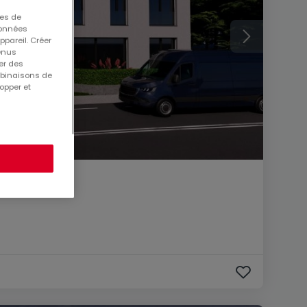
ues de
 données
ppareil. Créer
tenus
er des
mbinaisons de
opper et