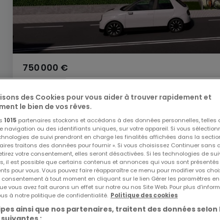
750 000 €
Local commercial
à vendre
à
Capellen
lisons des Cookies pour vous aider à trouver rapidement et
ment le bien de vos rêves.
113
m²
5
os
1015
partenaires stockons et accédons à des données personnelles, telles
navigation ou des identifiants uniques, sur votre appareil. Si vous sélection
echnologies de suivi prendront en charge les finalités affichées dans la sectio
aires traitons des données pour fournir ». Si vous choisissez Continuer sans 
tirez votre consentement, elles seront désactivées. Si les technologies de sui
s, il est possible que certains contenus et annonces qui vous sont présentés
ents pour vous. Vous pouvez faire réapparaître ce menu pour modifier vos choi
tre consentement à tout moment en cliquant sur le lien Gérer les paramètres e
ue vous avez fait aurons un effet sur notre ou nos Site Web. Pour plus d’inform
us à notre politique de confidentialité.
Politique des cookies
pes ainsi que nos partenaires, traitent des données selon 
 suivantes :