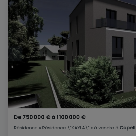
De
750 000 €
à
1 100 000 €
Résidence
« Résidence \"KAYLA\" »
à vendre
à
Capell