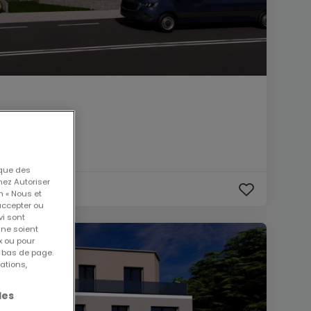
 que des
nez Autoriser
n « Nous et
accepter ou
vi sont
 ne soient
x ou pour
n bas de page.
ations,
les