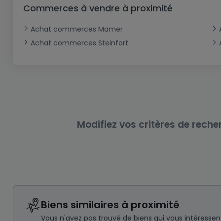
Bureau
Triplex
Terrain non constructible
Château
Garage - Parking
Commerces à vendre à proximité
Commerce
Loft
Ferme
Terrain industriel
Bureau
Garage ouvert
Achat commerces Mamer
Local commercial
Corps de ferme
Mansarde
Garage fermé
Achat commerces Steinfort
Fonds de Commerce
Rez-de-chaussée
Châlet
Bungalow
Restaurant
Plain pied
Hôtel
Entrepôt
Gîte
Modifiez vos critères de reche
Exploitation agricole
Biens similaires à proximité
Vous n'avez pas trouvé de biens qui vous intéresse