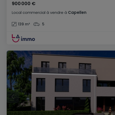
900 000 €
Local commercial
à vendre
à
Capellen
139
m²
5