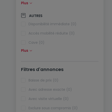
Plus
Panneaux solaires (0)
Pompe à chaleur (0)
AUTRES
Climatisation (0)
Disponibilité immédiate (0)
Fibre optique (0)
Accès mobilité réduite (0)
Cave (0)
Plus
Grenier (0)
Ascenseur (0)
Filtres d'annonces
Viager (0)
Biens de vacances (0)
Baisse de prix (0)
Avec adresse exacte (0)
Avec visite virtuelle (0)
Exclure sous compromis (0)