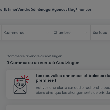
er
Estimer
Vendre
Déménager
Agences
Blog
Financer
Chambre
Surface
Commerce
Tous
Maison
Commerce à vendre à Goetzingen
Appartement
Maison
0 Commerce en vente à Goetzingen
Projet neuf
Appartement
Maison individuelle
Les nouvelles annonces et baisses de
Maison à construire
Résidence
Chambre
Maison mitoyenne
première !
Immeuble de rapport
Lotissement
Studio
Maison jumelée
Modèle de maison
Activez une alerte sur cette recherche pou
biens ainsi que les changements de prix da
Terrain
Immeuble de rapport
Penthouse
Terrain + Maison
Villa
Garage - parking
Terrain constructible
Duplex
Maison de maître
Gros-oeuvre