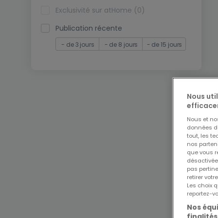
Exclusivité sur atHome (0)
Publication récente
- de 3 jours
- de 8 jours
- de 15 jours
Nous uti
efficace
Nous et n
données de 
tout, les t
nos parten
que vous re
désactivée
pas pertin
retirer vo
Les choix q
reportez-vo
Nos équi
finalités