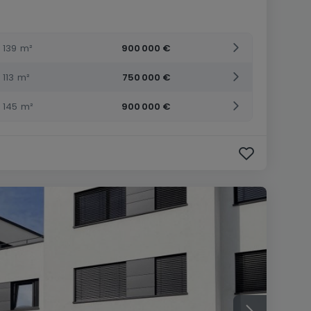
139
m²
900 000 €
113
m²
750 000 €
145
m²
900 000 €