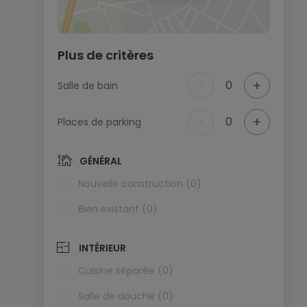
Plus de critères
-
+
0
Salle de bain
-
+
0
Places de parking
GÉNÉRAL
Nouvelle construction (0)
Bien existant (0)
INTÉRIEUR
Cuisine séparée (0)
Salle de douche (0)