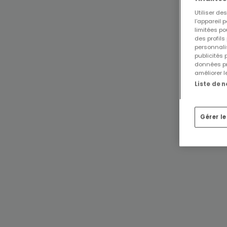
Utiliser d
l’appareil 
limitées po
des profils
personnalis
publicités
données pr
améliorer l
Liste de 
Gérer l