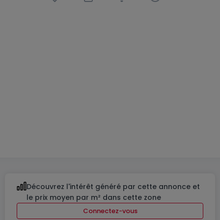
Maison jumelée
3 chambres
à
Hautcharage
1 162 000 €
196
m²
3
2
2
Découvrez l'intérêt généré par cette annonce et
le prix moyen par m² dans cette zone
Connectez-vous