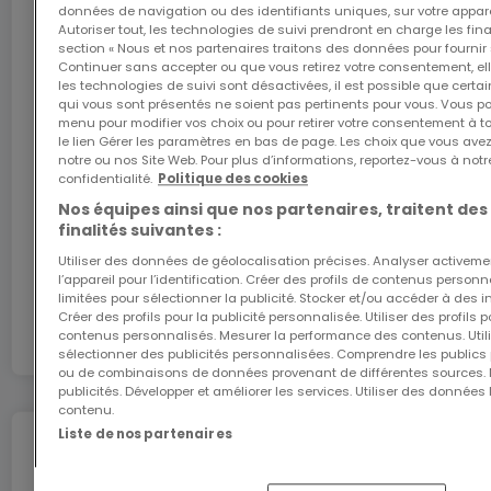
données de navigation ou des identifiants uniques, sur votre appare
+++ Prestations & finitions +++
Autoriser tout, les technologies de suivi prendront en charge les fin
section « Nous et nos partenaires traitons des données pour fournir 
Continuer sans accepter ou que vous retirez votre consentement, ell
L'internet Giga : l'Internet à domicile
Prestations de qualité avec finitions
les technologies de suivi sont désactivées, il est possible que cer
qui vous sont présentés ne soient pas pertinents pour vous. Vous po
personnalisables (dans le cadre du cahier des
Bénéficiez d’1 mois d’internet gratuit avec le code
menu pour modifier vos choix ou pour retirer votre consentement à 
ATHOME26 sur le réseau le plus rapide du
charges)
le lien Gérer les paramètres en bas de page. Les choix que vous avez
Luxembourg.
notre ou nos Site Web. Pour plus d’informations, reportez-vous à notr
Construction conforme aux standards actuels :
confidentialité.
Politique des cookies
pompe à chaleur / chauffage au sol / ventilation
Nos équipes ainsi que nos partenaires, traitent des
J’y vais
double flux / triple vitrage.
finalités suivantes :
Utiliser des données de géolocalisation précises. Analyser activeme
En partenariat avec
l’appareil pour l’identification. Créer des profils de contenus person
Prix à partir de : [1.162.000 €] - Prix affiché avec TVA
limitées pour sélectionner la publicité. Stocker et/ou accéder à des i
3%
Créer des profils pour la publicité personnalisée. Utiliser des profils
contenus personnalisés. Mesurer la performance des contenus. Utilis
sélectionner des publicités personnalisées. Comprendre les publics p
ou de combinaisons de données provenant de différentes sources.
(Taux réduit - sous réserve d’acceptation par
publicités. Développer et améliorer les services. Utiliser des données 
l’Administration compétente)
contenu.
Liste de nos partenaires
Déménagez en toute
Les aides étatiques éventuelles sont déduites,
tranquillité