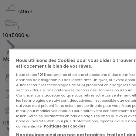
à modifications.)
149
m²
1
1 045 000 €
Maison jumelée
Nous utilisons des Cookies pour vous aider à trouver
-
efficacement le bien de vos rêves.
Nous et nos
1015
partenaires stockons et accédons à des données p
données de navigation ou des identifiants uniques, sur votre appare
4
Autoriser tout, les technologies de suivi prendront en charge les fin
section « Nous et nos partenaires traitons des données pour fournir 
Continuer sans accepter ou que vous retirez votre consentement, ell
188
m²
les technologies de suivi sont désactivées, il est possible que cer
qui vous sont présentés ne soient pas pertinents pour vous. Vous po
menu pour modifier vos choix ou pour retirer votre consentement à 
3
le lien Gérer les paramètres en bas de page. Les choix que vous avez
notre ou nos Site Web. Pour plus d’informations, reportez-vous à notr
1 198 000 €
confidentialité.
Politique des cookies
Nos équipes ainsi que nos partenaires, traitent des