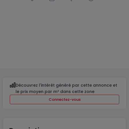
Lotissement
« HAU-LOT-2025 »
à
Hautcharage
De
1 045 000 €
à
1 343 000 €
4 Biens disponibles
De 149 à 196
m²
De 3 à 4
Découvrez l'intérêt généré par cette annonce et
le prix moyen par m² dans cette zone
Connectez-vous