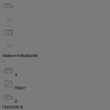
Le programme a été pensé pour offrir un confort
durable et une consommation énergétique
maîtrisée, avec des solutions techniques
répondant aux standards actuels :
- Isolation performante et menuiseries de qualité
- Systèmes de chauffage et production d’eau
Maison individuelle
chaude à haute efficacité
-
- Confort thermique et acoustique
- Ventilation double flux
4
- Possibilités de finitions personnalisables pour
adapter les espaces à votre mode de vie
159
m²
- Stationnements et accès pensés pour le
quotidien
2
- Prestations de qualité avec finitions
1 343 000 €