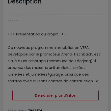
Description
------------------------------------------------
------
+++ Présentation du projet +++
Ce nouveau programme immobilier en VEFA,
développé par le promoteur Arend-Fischbach, est
situé à Hautcharage (commune de Käerjeng). Il
propose des maisons unifamiliales isolées,
jumelées et jumelées/garage, ainsi que des
terrains avec ou sans contrat de construction. Le
projet répond au standard NZEB (Nearly Zero Energy
Building) pour une haute performance énergétique.
Demander plus d'infos
Il s’inscrit dans un cadre résidentiel au sud-ouest
du Luxembourg, proche des commodités et des
Réf
atHome
7899174