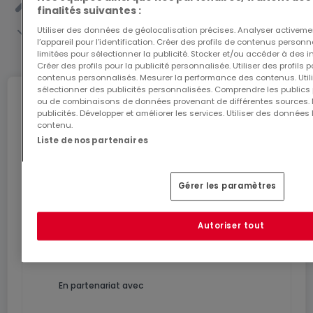
finalités suivantes :
Utiliser des données de géolocalisation précises. Analyser activeme
l’appareil pour l’identification. Créer des profils de contenus person
Voir toute la liste
limitées pour sélectionner la publicité. Stocker et/ou accéder à des i
Créer des profils pour la publicité personnalisée. Utiliser des profils
contenus personnalisés. Mesurer la performance des contenus. Utilis
sélectionner des publicités personnalisées. Comprendre les publics p
Internet
ou de combinaisons de données provenant de différentes sources.
publicités. Développer et améliorer les services. Utiliser des données 
contenu.
Liste de nos partenaires
L'internet Giga : l'Internet à domicile
Bénéficiez d’1 mois d’internet gratuit avec le code
Gérer les paramètres
ATHOME26 sur le réseau le plus rapide du
Luxembourg.
Autoriser tout
J’y vais
En partenariat avec