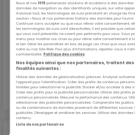
Nous et nos
1015
partenaires stockons et accédons à des données p
Internet
données de navigation ou des identifiants uniques, sur votre appare
+++ Prestations & finitions +++
Autoriser tout, les technologies de suivi prendront en charge les fin
section « Nous et nos partenaires traitons des données pour fournir 
Continuer sans accepter ou que vous retirez votre consentement, ell
L'internet Giga : l'Internet à domicile
les technologies de suivi sont désactivées, il est possible que cer
Prestations de qualité avec finitions
qui vous sont présentés ne soient pas pertinents pour vous. Vous po
Bénéficiez d’1 mois d’internet gratuit avec le code
personnalisables (dans le cadre du cahier des
menu pour modifier vos choix ou pour retirer votre consentement à 
ATHOME26 sur le réseau le plus rapide du
le lien Gérer les paramètres en bas de page. Les choix que vous avez
charges)
Luxembourg.
notre ou nos Site Web. Pour plus d’informations, reportez-vous à notr
Construction conforme aux standards actuels :
confidentialité.
Politique des cookies
pompe à chaleur / chauffage au sol / ventilation
Nos équipes ainsi que nos partenaires, traitent des
J’y vais
finalités suivantes :
double flux / triple vitrage.
Utiliser des données de géolocalisation précises. Analyser activeme
l’appareil pour l’identification. Créer des profils de contenus person
En partenariat avec
Prix à partir de : [1.198.000 €] - Prix affiché avec TVA
limitées pour sélectionner la publicité. Stocker et/ou accéder à des i
Créer des profils pour la publicité personnalisée. Utiliser des profils
3%
contenus personnalisés. Mesurer la performance des contenus. Utilis
sélectionner des publicités personnalisées. Comprendre les publics p
ou de combinaisons de données provenant de différentes sources.
(Taux réduit - sous réserve d’acceptation par
publicités. Développer et améliorer les services. Utiliser des données 
contenu.
l’Administration compétente)
Liste de nos partenaires
Déménagez en toute