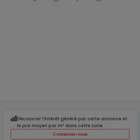
Maison jumelée
4 chambres
à
Hautcharage
1 198 000 €
188
m²
4
2
3
Découvrez l'intérêt généré par cette annonce et
le prix moyen par m² dans cette zone
Connectez-vous