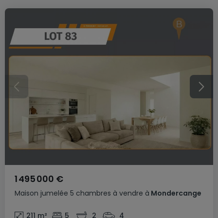
1 495 000 €
Maison jumelée
5 chambres
à vendre
à
Mondercange
211
m²
5
2
4