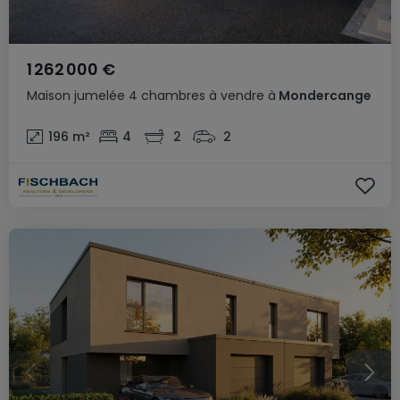
1 262 000 €
Maison jumelée
4 chambres
à vendre
à
Mondercange
196
m²
4
2
2