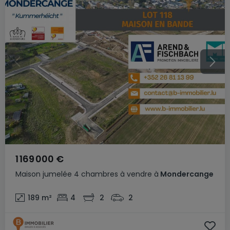
1 169 000 €
Maison jumelée
4 chambres
à vendre
à
Mondercange
189
m²
4
2
2