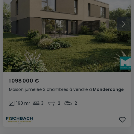
1 098 000 €
Maison jumelée
3 chambres
à vendre
à
Mondercange
160
m²
3
2
2