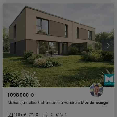
1 098 000 €
Maison jumelée
3 chambres
à vendre
à
Mondercange
160
m²
3
2
1