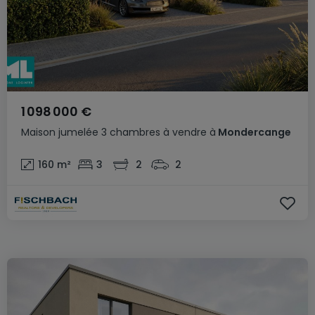
1 098 000 €
Maison jumelée
3 chambres
à vendre
à
Mondercange
160
m²
3
2
2