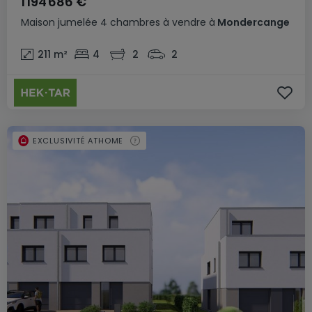
1 194 686 €
Maison jumelée
4 chambres
à vendre
à
Mondercange
211
m²
4
2
2
EXCLUSIVITÉ ATHOME