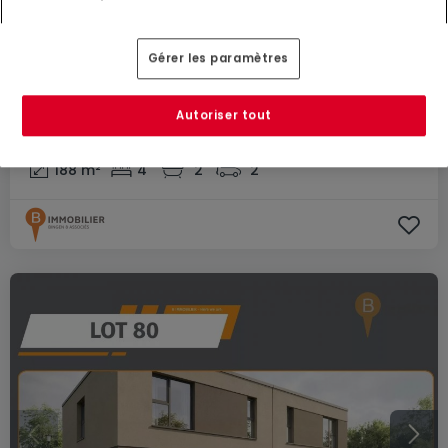
Gérer les paramètres
1 165 000 €
Autoriser tout
Maison jumelée
4 chambres
à vendre
à
Mondercange
188
m²
4
2
2