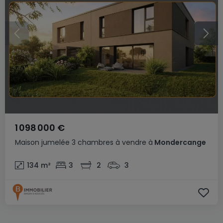
1 098 000 €
Maison jumelée
3 chambres
à vendre
à
Mondercange
134
m²
3
2
3