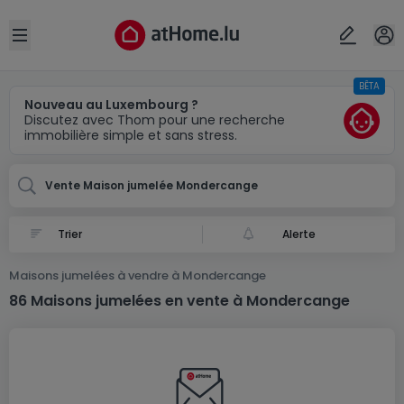
Localité(s)
Annuler
OK
Open sidebar
BÊTA
Mondercange
Nouveau au Luxembourg ?
Discutez avec Thom pour une recherche
immobilière simple et sans stress.
Vente Maison jumelée Mondercange
Alerte
Maisons jumelées à vendre à Mondercange
86 Maisons jumelées en vente à Mondercange