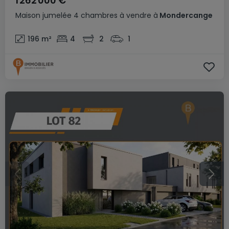
1 262 000 €
Maison jumelée
4 chambres
à vendre
à
Mondercange
196
m²
4
2
1