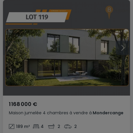
1 168 000 €
Maison jumelée
4 chambres
à vendre
à
Mondercange
189
m²
4
2
2