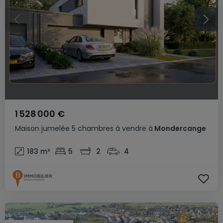
1 528 000 €
Maison jumelée
5 chambres
à vendre
à
Mondercange
183
m²
5
2
4