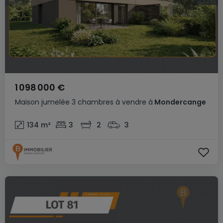
1 098 000 €
Maison jumelée
3 chambres
à vendre
à
Mondercange
134
m²
3
2
3