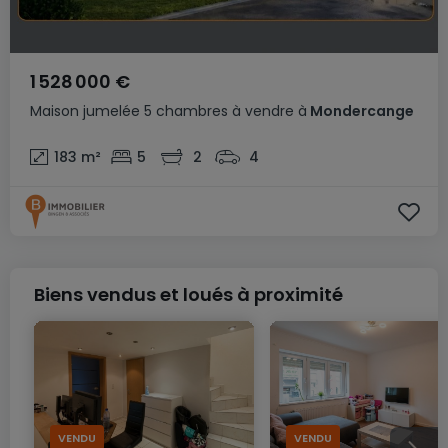
1 528 000 €
Maison jumelée
5 chambres
à vendre
à
Mondercange
183
m²
5
2
4
Biens vendus et loués à proximité
VENDU
VENDU