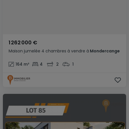
1 262 000 €
Maison jumelée
4 chambres
à vendre
à
Mondercange
164
m²
4
2
1