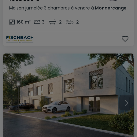
Maison jumelée
3 chambres
à vendre
à
Mondercange
160
m²
3
2
2