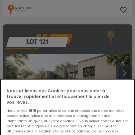
Nous utilisons des Cookies pour vous aider à
trouver rapidement et efficacement le bien de
vos rêves.
Nous et nos
1015
partenaires stockons et accédons à des données
personnelles, telles que des données de navigation ou des
identifiants uniques, sur votre appareil. Si vous sélectionnez Autoriser
tout, les technologies de suivi prendront en charge les finalités
1 268 000 €
affichées dans la section « Nous et nos partenaires traitons des