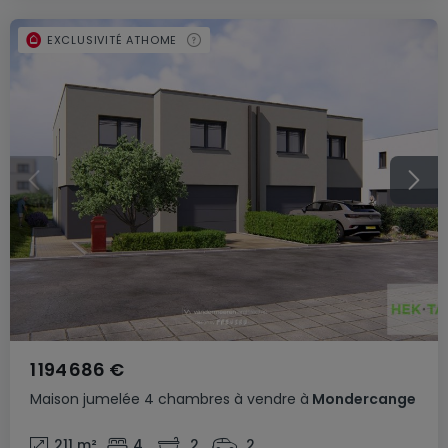
EXCLUSIVITÉ ATHOME
1 194 686 €
Maison jumelée
4 chambres
à vendre
à
Mondercange
211
m²
4
2
2