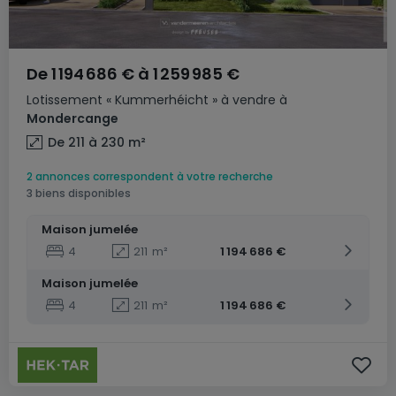
De
1 194 686 €
à
1 259 985 €
Lotissement
« Kummerhéicht »
à vendre
à
Mondercange
De 211 à 230
m²
2 annonces correspondent à votre recherche
3 biens disponibles
Maison jumelée
4
211
m²
1 194 686 €
Maison jumelée
4
211
m²
1 194 686 €