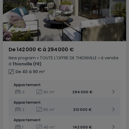
De
142 000 €
à
294 000 €
New program
« TOUTE L'OFFRE DE THIONVILLE »
à vendre
à
Thionville
(FR)
De 40 à 90
m²
Appartement
3
90
m²
294 000 €
Appartement
2
65
m²
212 000 €
Appartement
1
40
m²
142 000 €