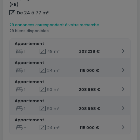
(FR)
De 24 à 77
m²
29 annonces correspondent à votre recherche
29 biens disponibles
Appartement
1
48
m²
203 238 €
Appartement
1
24
m²
115 000 €
Appartement
1
50
m²
208 698 €
Appartement
1
50
m²
208 698 €
Appartement
-
24
m²
115 000 €