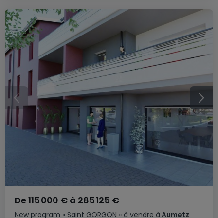
De
115 000 €
à
285 125 €
New program
« Saint GORGON »
à vendre
à
Aumetz