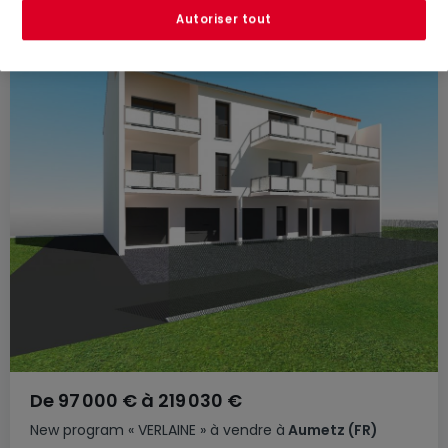
Autoriser tout
De
97 000 €
à
219 030 €
New program
« VERLAINE »
à vendre
à
Aumetz
(FR)