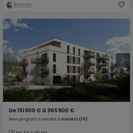
De
151 900 €
à
365 900 €
New program
à vendre
à
Aumetz
(FR)
De 44 à 110
m²