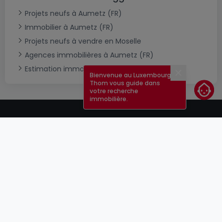
Projets neufs à Aumetz (FR)
Immobilier à Aumetz (FR)
Projets neufs à vendre en Moselle
Agences immobilières à Aumetz (FR)
Estimation immobilière
Bienvenue au Luxembourg !
Fermer
Thom vous guide dans
votre recherche
immobilière.
CGU
atHomeGroup
CGV
Contact
DSA
Annonceurs
Mentions légales
Vie privée
Carrières
Cookie
Cybercriminalité