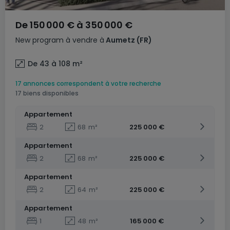
De
150 000 €
à
350 000 €
New program
à vendre
à
Aumetz
(FR)
De 43 à 108
m²
17 annonces correspondent à votre recherche
17 biens disponibles
Appartement
2
68
m²
225 000 €
Appartement
2
68
m²
225 000 €
Appartement
2
64
m²
225 000 €
Appartement
1
48
m²
165 000 €