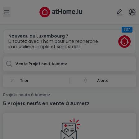
Localité(s)
Annuler
OK
Open sidebar
BÊTA
Aumetz (FR)
Nouveau au Luxembourg ?
Discutez avec Thom pour une recherche
immobilière simple et sans stress.
Vente Projet neuf Aumetz
Alerte
Projets neufs à Aumetz
5 Projets neufs en vente à Aumetz