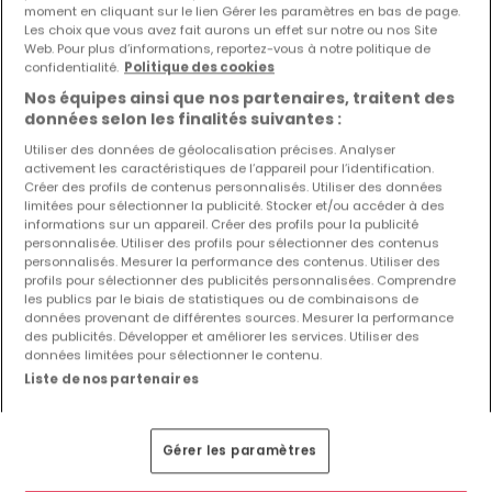
moment en cliquant sur le lien Gérer les paramètres en bas de page.
Les choix que vous avez fait aurons un effet sur notre ou nos Site
Web. Pour plus d’informations, reportez-vous à notre politique de
De
194 610 €
à
199 900 €
confidentialité.
Politique des cookies
Nos équipes ainsi que nos partenaires, traitent des
New program
« L'EMPEREUR »
à vendre
à
Aumetz
(FR)
données selon les finalités suivantes :
De 50 à 50
m²
Utiliser des données de géolocalisation précises. Analyser
activement les caractéristiques de l’appareil pour l’identification.
Créer des profils de contenus personnalisés. Utiliser des données
3 annonces correspondent à votre recherche
limitées pour sélectionner la publicité. Stocker et/ou accéder à des
3 biens disponibles
informations sur un appareil. Créer des profils pour la publicité
personnalisée. Utiliser des profils pour sélectionner des contenus
Appartement
personnalisés. Mesurer la performance des contenus. Utiliser des
profils pour sélectionner des publicités personnalisées. Comprendre
1
50
m²
194 610 €
les publics par le biais de statistiques ou de combinaisons de
données provenant de différentes sources. Mesurer la performance
Appartement
des publicités. Développer et améliorer les services. Utiliser des
1
50
m²
199 900 €
données limitées pour sélectionner le contenu.
Liste de nos partenaires
Appartement
1
50
m²
199 900 €
Gérer les paramètres