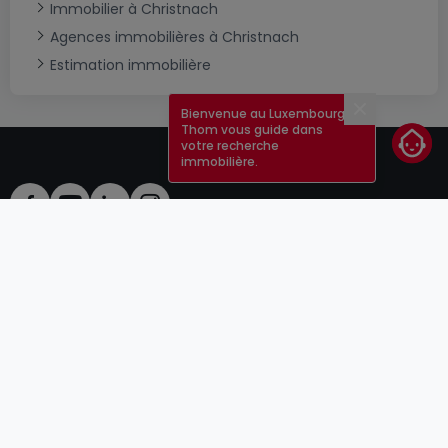
Immobilier à Christnach
Agences immobilières à Christnach
Estimation immobilière
Bienvenue au Luxembourg !
Fermer
Thom vous guide dans
votre recherche
immobilière.
CGU
atHomeGroup
CGV
Contact
DSA
Annonceurs
Mentions légales
Vie privée
Carrières
Cookie
Cybercriminalité
© 2000 -
2026
atHome Group S.à.r.l.
5, rue Charles Darwin L-1433 Luxembourg