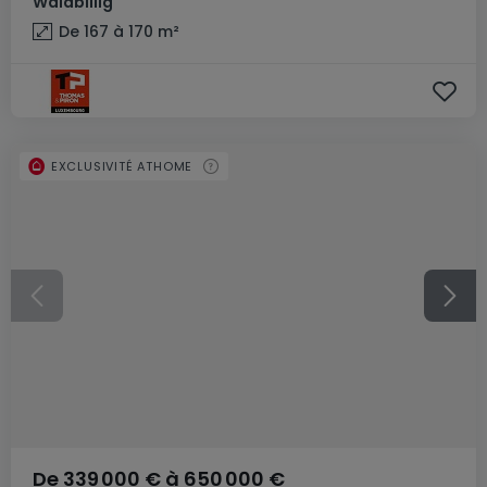
Waldbillig
De 167 à 170
m²
EXCLUSIVITÉ ATHOME
De
339 000 €
à
650 000 €