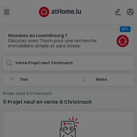
Localité(s)
Annuler
OK
Open sidebar
BÊTA
Christnach
Nouveau au Luxembourg ?
Discutez avec Thom pour une recherche
immobilière simple et sans stress.
Vente Projet neuf Christnach
Alerte
Projet neuf à Christnach
0 Projet neuf en vente à Christnach