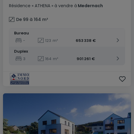
Résidence
« ATHENA »
à vendre
à
Medernach
De 99 à 164
m²
Bureau
-
123
m²
653 338 €
Duplex
3
164
m²
901 261 €