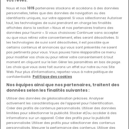
De
350 000 €
à
1 293 800 €
Nous et nos
1015
partenaires stockons et accédons à des données
personnelles, telles que des données de navigation ou des
Lotissement
« Lotissement DELLEN 3 »
à vendre
à
identifiants uniques, sur votre appareil. Si vous sélectionnez Autoriser
Heffingen
tout, les technologies de suivi prendront en charge les finalités
affichées dans la section « Nous et nos partenaires traitons des
De 260 à 532
m²
données pour fournir ». Si vous choisissez Continuer sans accepter
ou que vous retirez votre consentement, elles seront désactivées. Si
les technologies de suivi sont désactivées, il est possible que
Maison jumelée
certains contenus et annonces qui vous sont présentés ne soient
4
265
m²
1 262 200 €
pas pertinents pour vous. Vous pouvez faire réapparaître ce menu
pour modifier vos choix ou pour retirer votre consentement à tout
Maison jumelée
moment en cliquant sur le lien Gérer les paramètres en bas de page.
Les choix que vous avez fait aurons un effet sur notre ou nos Site
4
260
m²
1 204 800 €
Web. Pour plus d’informations, reportez-vous à notre politique de
confidentialité.
Politique des cookies
Maison mitoyenne
Nos équipes ainsi que nos partenaires, traitent des
4
310
m²
1 293 800 €
données selon les finalités suivantes :
Terrain constructible
Utiliser des données de géolocalisation précises. Analyser
-
532
m²
399 000 €
activement les caractéristiques de l’appareil pour l’identification.
Créer des profils de contenus personnalisés. Utiliser des données
limitées pour sélectionner la publicité. Stocker et/ou accéder à des
Terrain constructible
informations sur un appareil. Créer des profils pour la publicité
-
438
m²
350 000 €
personnalisée. Utiliser des profils pour sélectionner des contenus
personnalisés. Mesurer la performance des contenus. Utiliser des