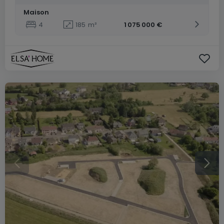
Maison
4
185
m²
1 075 000 €