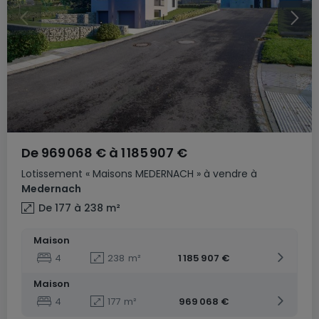
De
969 068 €
à
1 185 907 €
Lotissement
« Maisons MEDERNACH »
à vendre
à
Medernach
De 177 à 238
m²
Maison
4
238
m²
1 185 907 €
Maison
4
177
m²
969 068 €