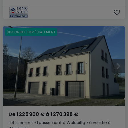
DISPONIBLE IMMÉDIATEMENT
De
1 225 900 €
à
1 270 398 €
Lotissement
« Lotissement à Waldbillig »
à vendre
à