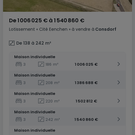
De
1 006 025 €
à
1 540 860 €
Lotissement
« Cité Eenchen »
à vendre
à
Consdorf
De 138 à 242
m²
Maison individuelle
3
186
m²
1 006 025 €
Maison individuelle
3
208
m²
1 386 688 €
Maison individuelle
3
220
m²
1 502 812 €
Maison individuelle
3
242
m²
1 540 860 €
Maison individuelle