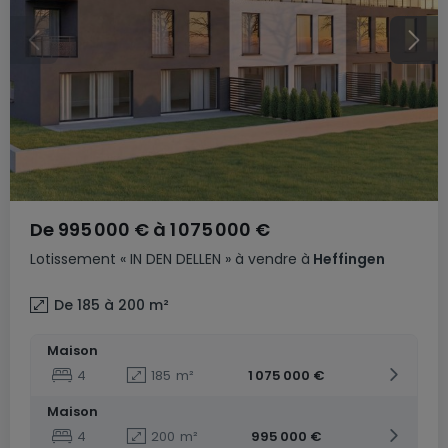
De
995 000 €
à
1 075 000 €
Lotissement
« IN DEN DELLEN »
à vendre
à
Heffingen
De 185 à 200
m²
Maison
4
185
m²
1 075 000 €
Maison
4
200
m²
995 000 €