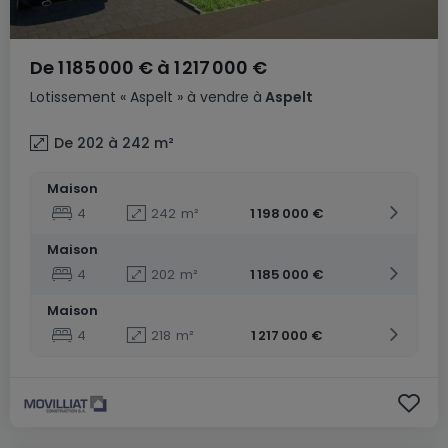
De
1 185 000 €
à
1 217 000 €
Lotissement
« Aspelt »
à vendre
à
Aspelt
De 202 à 242
m²
Maison
4
242
m²
1 198 000 €
Maison
4
202
m²
1 185 000 €
Maison
4
218
m²
1 217 000 €