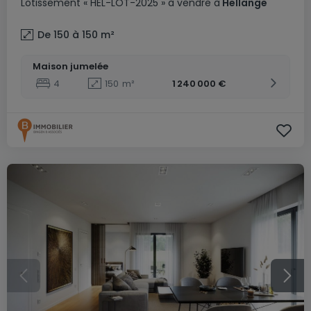
Lotissement
« HEL-LOT-2025 »
à vendre
à
Hellange
De 150 à 150
m²
Maison jumelée
4
150
m²
1 240 000 €