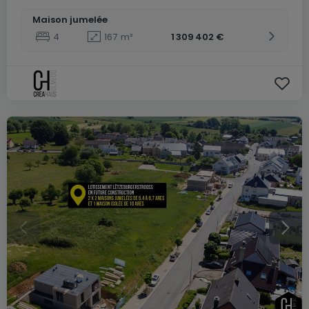
Maison jumelée
4
167
m²
1 309 402 €