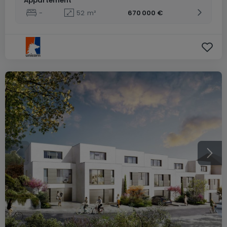
Appartement
-
52
m²
670 000 €