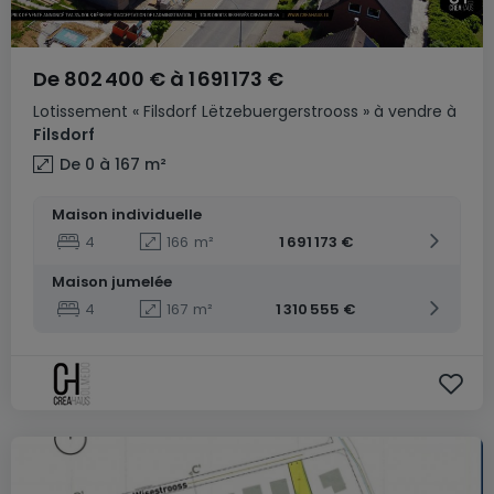
De
802 400 €
à
1 691 173 €
Lotissement
« Filsdorf Lëtzebuergerstrooss »
à vendre
à
Filsdorf
De 0 à 167
m²
Maison individuelle
4
166
m²
1 691 173 €
Maison jumelée
4
167
m²
1 310 555 €