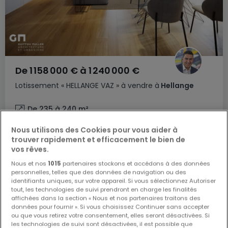
De
1 158 000 €
à
1 240 000 €
Lotissement
« HELLANGE VAZ »
à vendre
à
Hellange
De 235 à 240
m²
Nous utilisons des Cookies pour vous aider à
Maison individuelle
trouver rapidement et efficacement le bien de
4
240
m²
1 240 000 €
vos rêves.
Nous et nos
1015
partenaires stockons et accédons à des données
personnelles, telles que des données de navigation ou des
identifiants uniques, sur votre appareil. Si vous sélectionnez Autoriser
tout, les technologies de suivi prendront en charge les finalités
affichées dans la section « Nous et nos partenaires traitons des
données pour fournir ». Si vous choisissez Continuer sans accepter
ou que vous retirez votre consentement, elles seront désactivées. Si
les technologies de suivi sont désactivées, il est possible que