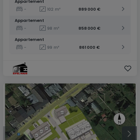
Appartement
-
102
m²
889 000 €
Appartement
-
98
m²
858 000 €
Appartement
-
99
m²
861 000 €