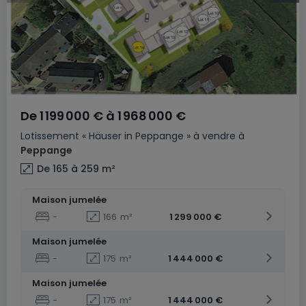
De
1 199 000 €
à
1 968 000 €
Lotissement
« Häuser in Peppange »
à vendre
à
Peppange
De 165 à 259
m²
Maison jumelée
-
166
m²
1 299 000 €
Maison jumelée
-
175
m²
1 444 000 €
Maison jumelée
-
175
m²
1 444 000 €