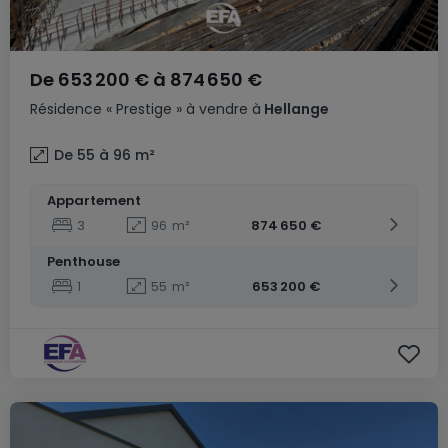
De
653 200 €
à
874 650 €
Résidence
« Prestige »
à vendre
à
Hellange
De 55 à 96
m²
Appartement
3
96
m²
874 650 €
Penthouse
1
55
m²
653 200 €