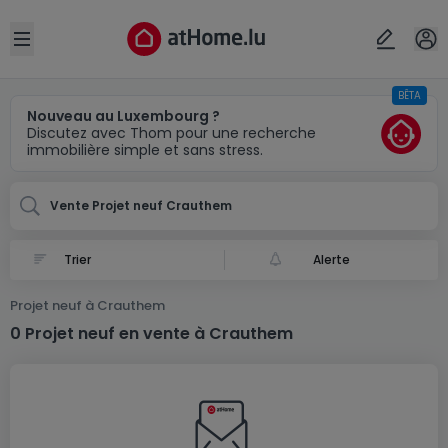
Localité(s)
Annuler
OK
Open sidebar
BÊTA
Crauthem
Nouveau au Luxembourg ?
Discutez avec Thom pour une recherche
immobilière simple et sans stress.
Vente Projet neuf Crauthem
Alerte
Projet neuf à Crauthem
0 Projet neuf en vente à Crauthem