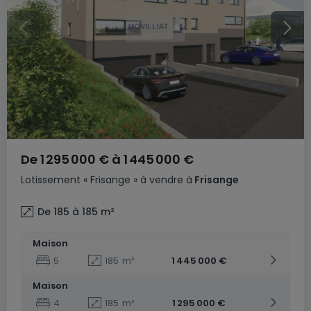
De
1 295 000 €
à
1 445 000 €
Lotissement
« Frisange »
à vendre
à
Frisange
De 185 à 185
m²
Maison
5
185
m²
1 445 000 €
Maison
4
185
m²
1 295 000 €