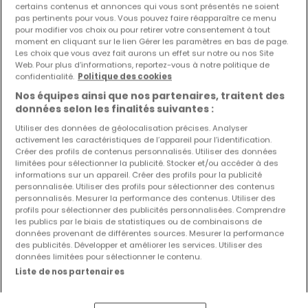
certains contenus et annonces qui vous sont présentés ne soient
pas pertinents pour vous. Vous pouvez faire réapparaître ce menu
pour modifier vos choix ou pour retirer votre consentement à tout
moment en cliquant sur le lien Gérer les paramètres en bas de page.
Les choix que vous avez fait aurons un effet sur notre ou nos Site
Web. Pour plus d’informations, reportez-vous à notre politique de
confidentialité.
Politique des cookies
Nos équipes ainsi que nos partenaires, traitent des
données selon les finalités suivantes :
Utiliser des données de géolocalisation précises. Analyser
activement les caractéristiques de l’appareil pour l’identification.
Créer des profils de contenus personnalisés. Utiliser des données
limitées pour sélectionner la publicité. Stocker et/ou accéder à des
informations sur un appareil. Créer des profils pour la publicité
personnalisée. Utiliser des profils pour sélectionner des contenus
personnalisés. Mesurer la performance des contenus. Utiliser des
De
491 130 €
à
1 240 000 €
profils pour sélectionner des publicités personnalisées. Comprendre
les publics par le biais de statistiques ou de combinaisons de
Lotissement
à vendre
à
Hellange
données provenant de différentes sources. Mesurer la performance
des publicités. Développer et améliorer les services. Utiliser des
données limitées pour sélectionner le contenu.
De 0 à 281
m²
Liste de nos partenaires
Maison individuelle