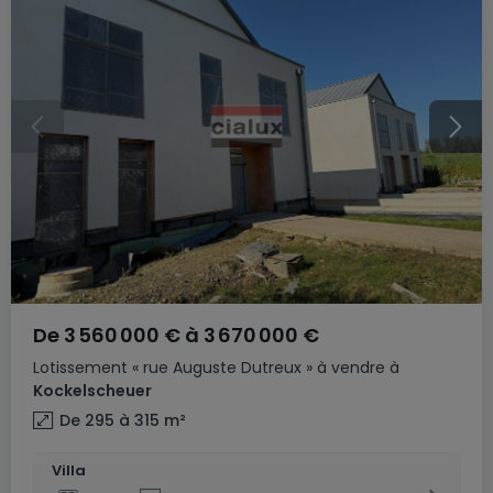
De
3 560 000 €
à
3 670 000 €
Lotissement
« rue Auguste Dutreux »
à vendre
à
Kockelscheuer
De 295 à 315
m²
Villa