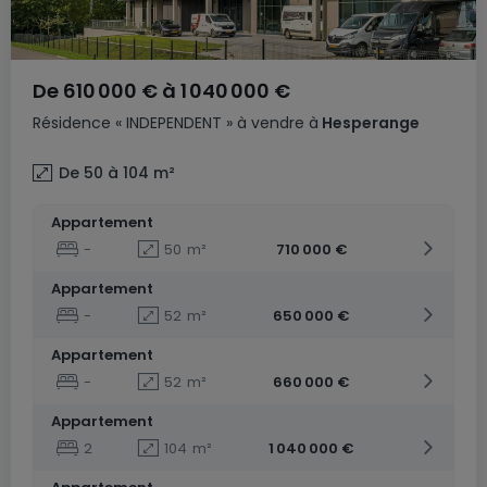
De
610 000 €
à
1 040 000 €
Résidence
« INDEPENDENT »
à vendre
à
Hesperange
De 50 à 104
m²
Appartement
-
50
m²
710 000 €
Appartement
-
52
m²
650 000 €
Appartement
-
52
m²
660 000 €
Appartement
2
104
m²
1 040 000 €