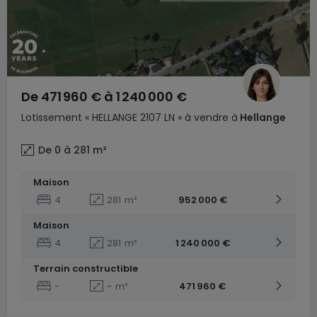
De
471 960 €
à
1 240 000 €
Lotissement
« HELLANGE 2107 LN »
à vendre
à
Hellange
De 0 à 281
m²
Maison
4
281
m²
952 000 €
Maison
4
281
m²
1 240 000 €
Terrain constructible
-
-
m²
471 960 €