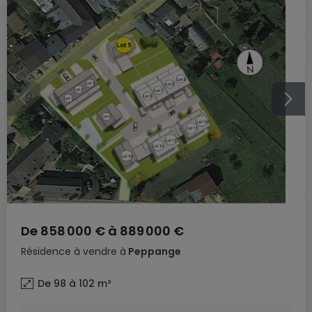
De
858 000 €
à
889 000 €
Résidence
à vendre
à
Peppange
De 98 à 102
m²