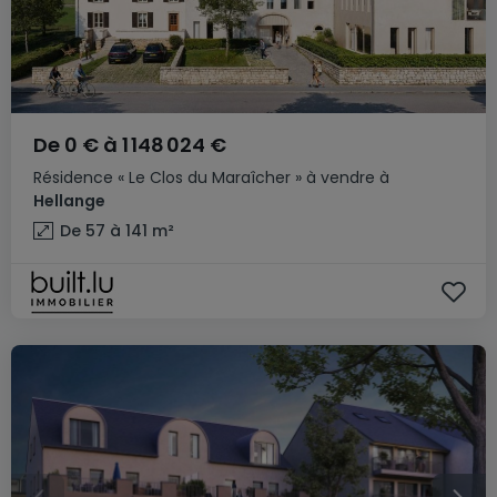
De
0 €
à
1 148 024 €
Résidence
« Le Clos du Maraîcher »
à vendre
à
Hellange
De 57 à 141
m²