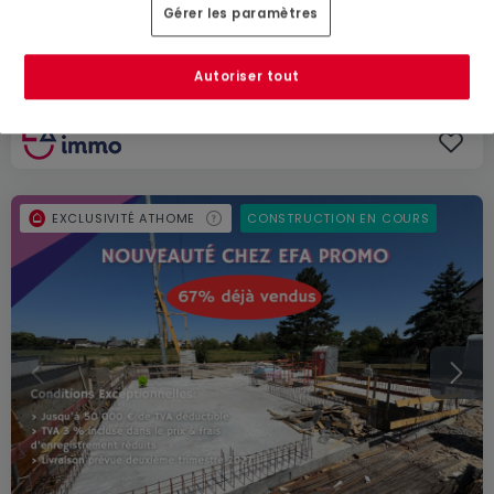
3
281
m²
1 240 000 €
Gérer les paramètres
Terrain constructible
-
-
m²
491 130 €
Autoriser tout
EXCLUSIVITÉ ATHOME
CONSTRUCTION EN COURS