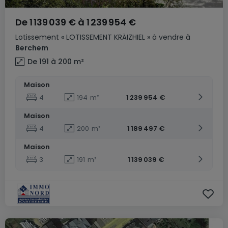
De
1 139 039 €
à
1 239 954 €
Lotissement
« LOTISSEMENT KRÄIZHIEL »
à vendre
à
Berchem
De 191 à 200
m²
Maison
4
194
m²
1 239 954 €
Maison
4
200
m²
1 189 497 €
Maison
3
191
m²
1 139 039 €