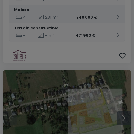
Maison
4
281
m²
1 240 000 €
Terrain constructible
-
-
m²
471 960 €