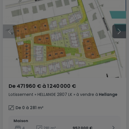
De
471 960 €
à
1 240 000 €
Lotissement
« HELLANGE 2807 LK »
à vendre
à
Hellange
De 0 à 281
m²
Maison
4
281
m²
952 000 €