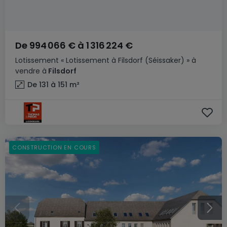
De
994 066 €
à
1 316 224 €
Lotissement
« Lotissement à Filsdorf (Séissaker) »
à
vendre
à
Filsdorf
De 131 à 151
m²
CONSTRUCTION EN COURS