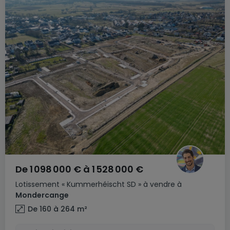
De
1 098 000 €
à
1 528 000 €
Lotissement
« Kummerhéischt SD »
à vendre
à
Mondercange
De 160 à 264
m²