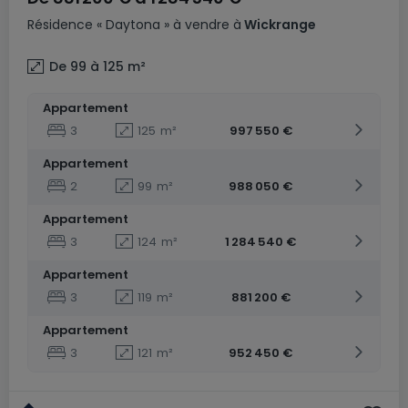
Résidence
« Daytona »
à vendre
à
Wickrange
De 99 à 125
m²
Appartement
3
125
m²
997 550 €
Appartement
2
99
m²
988 050 €
Appartement
3
124
m²
1 284 540 €
Appartement
3
119
m²
881 200 €
Appartement
3
121
m²
952 450 €