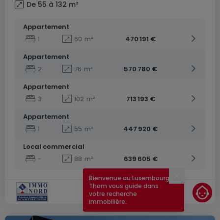
De 55 à 132
m²
Appartement
1
60
m²
470 191 €
Appartement
2
76
m²
570 780 €
Appartement
3
102
m²
713 193 €
Appartement
1
55
m²
447 920 €
Local commercial
-
88
m²
639 605 €
Bienvenue au Luxembourg !
Fermer
Thom vous guide dans
votre recherche
immobilière.