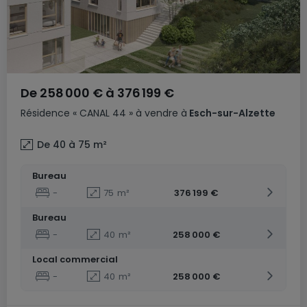
De
258 000 €
à
376 199 €
Résidence
« CANAL 44 »
à vendre
à
Esch-sur-Alzette
De 40 à 75
m²
Bureau
-
75
m²
376 199 €
Bureau
-
40
m²
258 000 €
Local commercial
-
40
m²
258 000 €