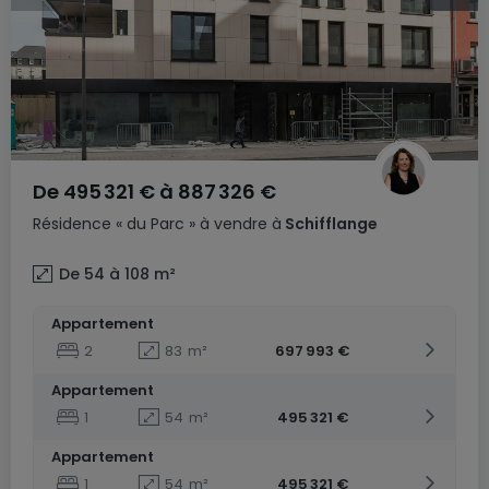
De
495 321 €
à
887 326 €
Résidence
« du Parc »
à vendre
à
Schifflange
De 54 à 108
m²
Appartement
2
83
m²
697 993 €
Appartement
1
54
m²
495 321 €
Appartement
1
54
m²
495 321 €