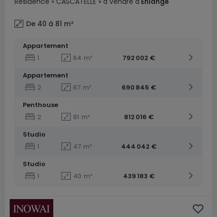
Résidence
« CASCATELLE »
à vendre
à
Ehlange
De 40 à 81
m²
Appartement
1
64
m²
792 002 €
Appartement
2
67
m²
690 845 €
Penthouse
2
81
m²
812 016 €
Studio
1
47
m²
444 042 €
Studio
1
40
m²
439 183 €