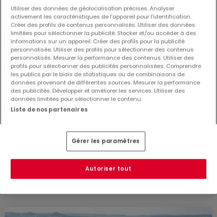
Utiliser des données de géolocalisation précises. Analyser
activement les caractéristiques de l’appareil pour l’identification.
Maison jumelée
Créer des profils de contenus personnalisés. Utiliser des données
3
160
m²
1 098 000 €
limitées pour sélectionner la publicité. Stocker et/ou accéder à des
informations sur un appareil. Créer des profils pour la publicité
Maison jumelée
personnalisée. Utiliser des profils pour sélectionner des contenus
personnalisés. Mesurer la performance des contenus. Utiliser des
5
233
m²
1 528 000 €
profils pour sélectionner des publicités personnalisées. Comprendre
les publics par le biais de statistiques ou de combinaisons de
Maison jumelée
données provenant de différentes sources. Mesurer la performance
des publicités. Développer et améliorer les services. Utiliser des
5
264
m²
1 495 000 €
données limitées pour sélectionner le contenu.
Maison jumelée
Liste de nos partenaires
5
233
m²
1 528 000 €
Maison jumelée
Gérer les paramètres
4
196
m²
1 262 000 €
Autoriser tout