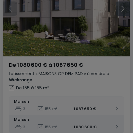
De
1 080 600 €
à
1 087 650 €
Lotissement
« MAISONS OP DEM PAD »
à vendre
à
Wickrange
De 155 à 155
m²
Maison
3
155
m²
1 087 650 €
Maison
3
155
m²
1 080 600 €