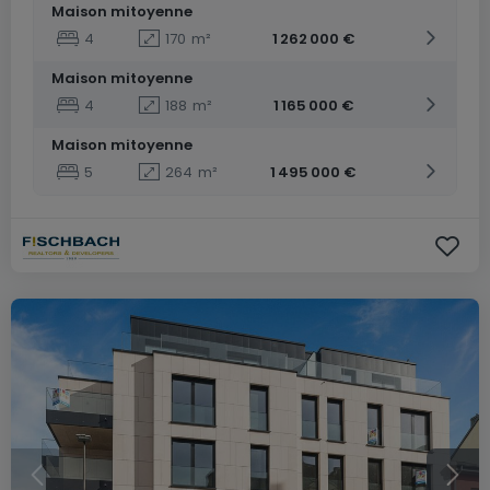
Maison mitoyenne
4
170
m²
1 262 000 €
Maison mitoyenne
4
188
m²
1 165 000 €
Maison mitoyenne
5
264
m²
1 495 000 €