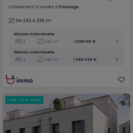
Lotissement
à vendre
à
Pissange
De 242 à 296
m²
Maison individuelle
3
242
m²
1 298 105 €
Maison individuelle
4
296
m²
1 480 438 €
LIVRÉ CETTE ANNÉE