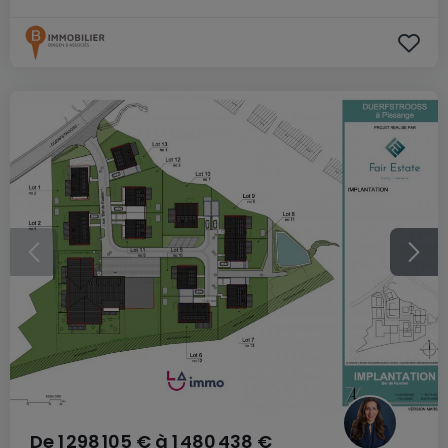
De
1 298 105 €
à
1 480 438 €