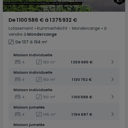
De
1 100 586 €
à
1 375 932 €
Lotissement
« Kummerhéicht - Mondercange »
à
vendre
à
Mondercange
De 137 à 194
m²
Maison individuelle
4
183
m²
1 259 985 €
Maison individuelle
4
160
m²
1 130 752 €
Maison individuelle
4
150
m²
1 100 586 €
Maison jumelée
4
145
m²
1 194 687 €
Maison jumelée