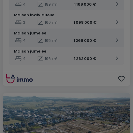
4
189
m²
1 169 000 €
Maison individuelle
3
160
m²
1 098 000 €
Maison jumelée
4
195
m²
1 268 000 €
Maison jumelée
4
196
m²
1 262 000 €