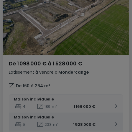
De
1 098 000 €
à
1 528 000 €
Lotissement
à vendre
à
Mondercange
De 160 à 264
m²
Maison individuelle
4
189
m²
1 169 000 €
Maison individuelle
5
233
m²
1 528 000 €