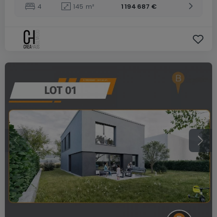
4
145
m²
1 194 687 €