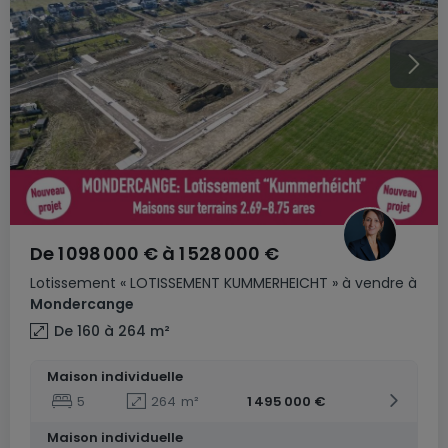
De
1 098 000 €
à
1 528 000 €
Lotissement
« LOTISSEMENT KUMMERHEICHT »
à vendre
à
Mondercange
De 160 à 264
m²
Maison individuelle
5
264
m²
1 495 000 €
Maison individuelle