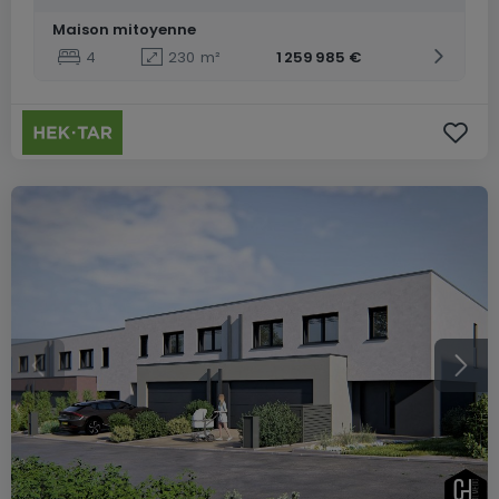
Maison mitoyenne
4
230
m²
1 259 985 €