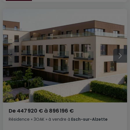
De
447 920 €
à
896 196 €
Résidence
« 3OAK »
à vendre
à
Esch-sur-Alzette