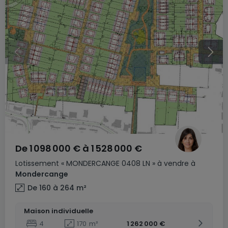
De
1 098 000 €
à
1 528 000 €
Lotissement
« MONDERCANGE 0408 LN »
à vendre
à
Mondercange
De 160 à 264
m²
Maison individuelle
4
170
m²
1 262 000 €