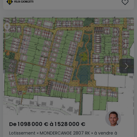
De
1 098 000 €
à
1 528 000 €
Lotissement
« MONDERCANGE 2807 RK »
à vendre
à