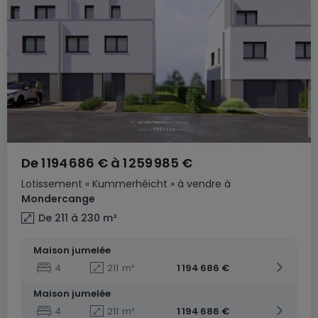
De
1 194 686 €
à
1 259 985 €
Lotissement
« Kummerhéicht »
à vendre
à
Mondercange
De 211 à 230
m²
Maison jumelée
4
211
m²
1 194 686 €
Maison jumelée
4
211
m²
1 194 686 €