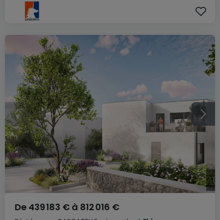
De
439 183 €
à
812 016 €