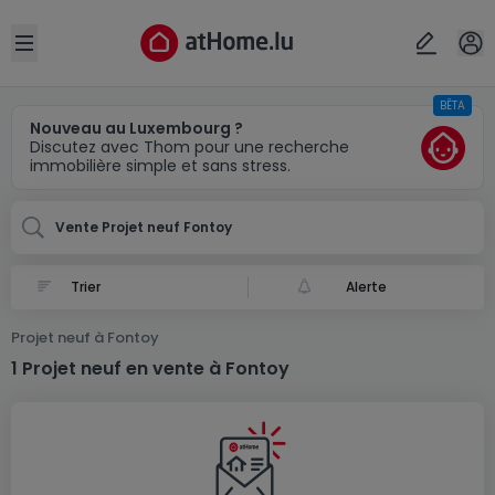
Localité(s)
Annuler
OK
Open sidebar
BÊTA
Fontoy (FR)
Nouveau au Luxembourg ?
Discutez avec Thom pour une recherche
immobilière simple et sans stress.
Vente Projet neuf Fontoy
Alerte
Projet neuf à Fontoy
1 Projet neuf en vente à Fontoy