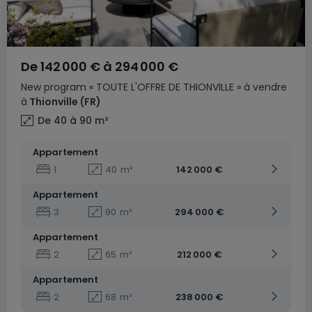
De
142 000 €
à
294 000 €
New program
« TOUTE L'OFFRE DE THIONVILLE »
à vendre
à
Thionville
(FR)
De 40 à 90
m²
Appartement
1
40
m²
142 000 €
Appartement
3
90
m²
294 000 €
Appartement
2
65
m²
212 000 €
Appartement
2
68
m²
238 000 €