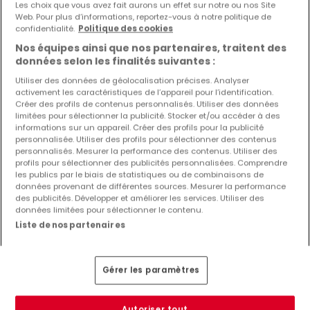
Les choix que vous avez fait aurons un effet sur notre ou nos Site
VITRINE SUGGÉRÉE
Web. Pour plus d’informations, reportez-vous à notre politique de
confidentialité.
Politique des cookies
Nos équipes ainsi que nos partenaires, traitent des
données selon les finalités suivantes :
Utiliser des données de géolocalisation précises. Analyser
activement les caractéristiques de l’appareil pour l’identification.
Créer des profils de contenus personnalisés. Utiliser des données
limitées pour sélectionner la publicité. Stocker et/ou accéder à des
informations sur un appareil. Créer des profils pour la publicité
personnalisée. Utiliser des profils pour sélectionner des contenus
personnalisés. Mesurer la performance des contenus. Utiliser des
New program
New program
profils pour sélectionner des publicités personnalisées. Comprendre
Aumetz
Aumetz
les publics par le biais de statistiques ou de combinaisons de
données provenant de différentes sources. Mesurer la performance
150 000 €
Prix sur demande
À partir de
des publicités. Développer et améliorer les services. Utiliser des
données limitées pour sélectionner le contenu.
108
m²
3
Liste de nos partenaires
Gérer les paramètres
Voir 467 annonces
Autoriser tout