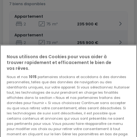
7 biens disponibles
Appartement
2
75
m²
235 900 €
Appartement
2
73
m²
255 900 €
Appartement
Nous utilisons des Cookies pour vous aider à
2
66
m²
209 900 €
trouver rapidement et efficacement le bien de
vos rêves.
Appartement
Nous et nos
1015
partenaires stockons et accédons à des données
2
73
m²
219 900 €
personnelles, telles que des données de navigation ou des
identifiants uniques, sur votre appareil. Si vous sélectionnez Autoriser
Appartement
tout, les technologies de suivi prendront en charge les finalités
affichées dans la section « Nous et nos partenaires traitons des
2
66
m²
211 900 €
données pour fournir ». Si vous choisissez Continuer sans accepter
ou que vous retirez votre consentement, elles seront désactivées. Si
les technologies de suivi sont désactivées, il est possible que
certains contenus et annonces qui vous sont présentés ne soient
pas pertinents pour vous. Vous pouvez faire réapparaître ce menu
pour modifier vos choix ou pour retirer votre consentement à tout
moment en cliquant sur le lien Gérer les paramètres en bas de page.