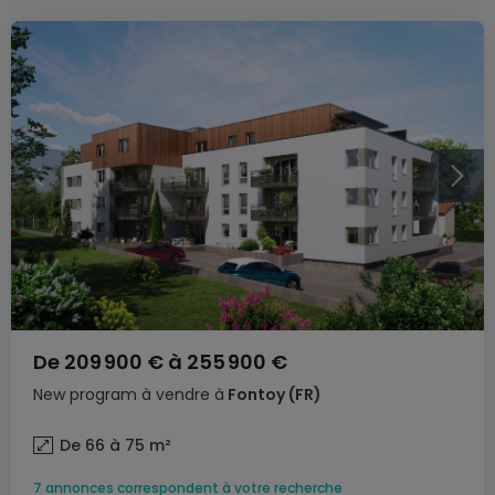
De
209 900 €
à
255 900 €
New program
à vendre
à
Fontoy
(FR)
De 66 à 75
m²
7 annonces correspondent à votre recherche