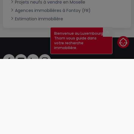
Projets neufs à vendre en Moselle
Agences immobilières à Fontoy (FR)
Estimation immobilière
Bienvenue au Luxembourg !
Fermer
Thom vous guide dans
votre recherche
immobilière.
CGU
atHomeGroup
CGV
Contact
DSA
Annonceurs
Mentions légales
Vie privée
Carrières
Cookie
Cybercriminalité
© 2000 -
2026
atHome Group S.à.r.l.
5, rue Charles Darwin L-1433 Luxembourg