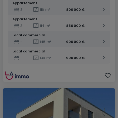
Appartement
3
116
m²
800 000 €
Appartement
3
114
m²
850 000 €
Local commercial
-
145
m²
900 000 €
Local commercial
-
139
m²
900 000 €