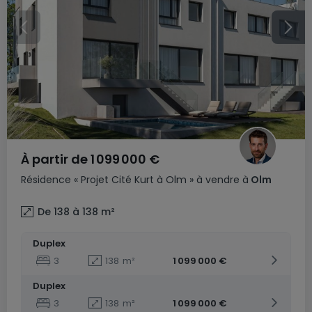
À partir de
1 099 000 €
Résidence
« Projet Cité Kurt à Olm »
à vendre
à
Olm
De 138 à 138
m²
Duplex
3
138
m²
1 099 000 €
Duplex
3
138
m²
1 099 000 €