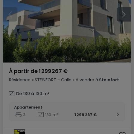
À partir de
1 299 267 €
Résidence
« STEINFORT - Calla »
à vendre
à
Steinfort
De 130 à 130
m²
Appartement
3
130
m²
1 299 267 €