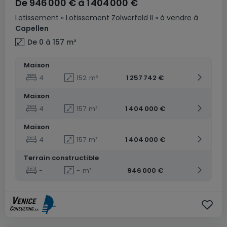
De
946 000 €
à
1 404 000 €
Lotissement
« Lotissement Zolwerfeld II »
à vendre
à
Capellen
De 0 à 157
m²
Maison
4
152
m²
1 257 742 €
Maison
4
157
m²
1 404 000 €
Maison
4
157
m²
1 404 000 €
Terrain constructible
-
-
m²
946 000 €