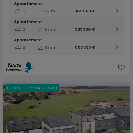
Appartement
2
89
m²
865 880 €
Appartement
3
119
m²
983 300 €
Appartement
2
89
m²
863 533 €
DISPONIBLE IMMÉDIATEMENT