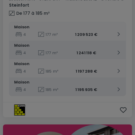
Steinfort
De 177 à 185
m²
Maison
4
177
m²
1 209 523 €
Maison
4
177
m²
1 241 118 €
Maison
4
185
m²
1 197 288 €
Maison
4
185
m²
1 195 935 €