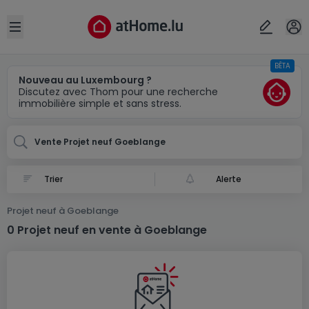
Localité(s)
Annuler
OK
Open sidebar
BÊTA
Goeblange
Nouveau au Luxembourg ?
Discutez avec Thom pour une recherche
immobilière simple et sans stress.
Vente Projet neuf Goeblange
Alerte
Projet neuf à Goeblange
0 Projet neuf en vente à Goeblange