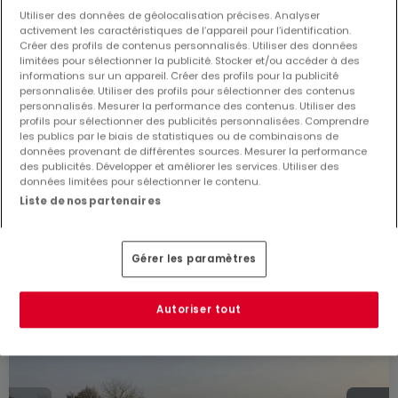
Utiliser des données de géolocalisation précises. Analyser
activement les caractéristiques de l’appareil pour l’identification.
Maison individuelle
Créer des profils de contenus personnalisés. Utiliser des données
4
300
m²
1 749 020 €
limitées pour sélectionner la publicité. Stocker et/ou accéder à des
informations sur un appareil. Créer des profils pour la publicité
Maison individuelle
personnalisée. Utiliser des profils pour sélectionner des contenus
personnalisés. Mesurer la performance des contenus. Utiliser des
4
280
m²
1 684 474 €
profils pour sélectionner des publicités personnalisées. Comprendre
les publics par le biais de statistiques ou de combinaisons de
Maison individuelle
données provenant de différentes sources. Mesurer la performance
4
280
m²
1 689 628 €
des publicités. Développer et améliorer les services. Utiliser des
données limitées pour sélectionner le contenu.
Liste de nos partenaires
Gérer les paramètres
Autoriser tout