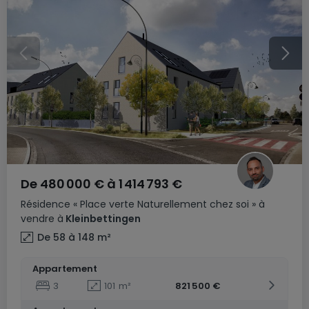
De
480 000 €
à
1 414 793 €
Résidence
« Place verte Naturellement chez soi »
à
vendre
à
Kleinbettingen
De 58 à 148
m²
Appartement
3
101
m²
821 500 €