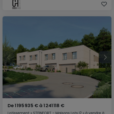
De
1 195 935 €
à
1 241 118 €
Lotissement
« STEINFORT - Maisons Lots I2 »
à vendre
à