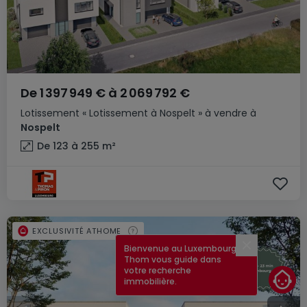
De
1 397 949 €
à
2 069 792 €
Lotissement
« Lotissement à Nospelt »
à vendre
à
Nospelt
De 123 à 255
m²
EXCLUSIVITÉ ATHOME
Bienvenue au Luxembourg !
Fermer
Thom vous guide dans
votre recherche
immobilière.