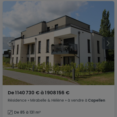
De
1 140 730 €
à
1 908 156 €
Résidence
« Mirabelle & Hélène »
à vendre
à
Capellen
De 85 à 131
m²