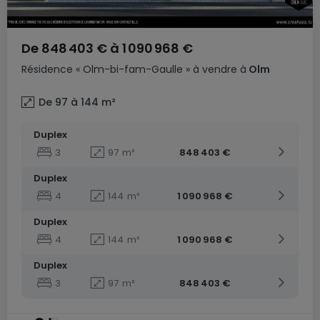
De
848 403 €
à
1 090 968 €
Résidence
« Olm-bi-fam-Gaulle »
à vendre
à
Olm
De 97 à 144
m²
Duplex
3
97
m²
848 403 €
Duplex
4
144
m²
1 090 968 €
Duplex
4
144
m²
1 090 968 €
Duplex
3
97
m²
848 403 €