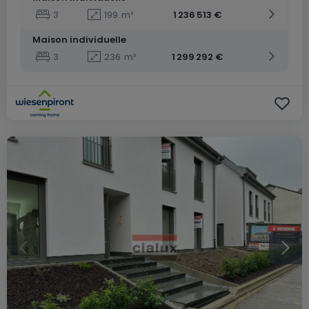
3
199
m²
1 236 513 €
Maison individuelle
3
236
m²
1 299 292 €