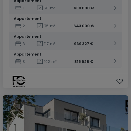
Appartement
1
70
m²
630 000 €
Appartement
2
75
m²
643 000 €
Appartement
3
117
m²
939 327 €
Appartement
3
102
m²
815 628 €