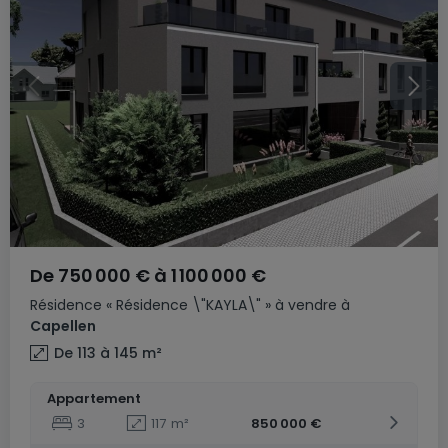
De
750 000 €
à
1 100 000 €
Résidence
« Résidence \"KAYLA\" »
à vendre
à
Capellen
De 113 à 145
m²
Appartement
3
117
m²
850 000 €