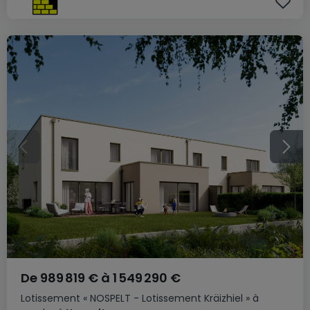
De
989 819 €
à
1 549 290 €
Lotissement
« NOSPELT - Lotissement Kräizhiel »
à