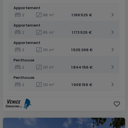
Appartement
2
88
m²
1 199 525 €
Appartement
2
85
m²
1 173 525 €
Appartement
3
110
m²
1 525 268 €
Penthouse
2
131
m²
1 844 156 €
Penthouse
2
131
m²
1 908 156 €