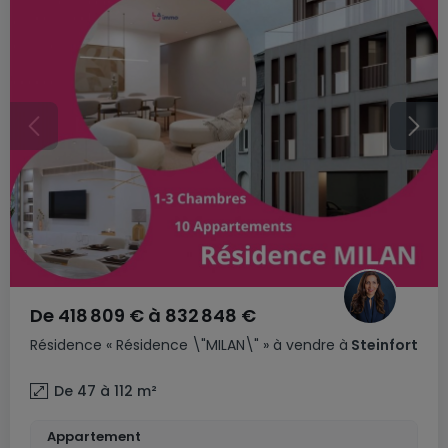
De
418 809 €
à
832 848 €
Résidence
« Résidence \"MILAN\" »
à vendre
à
Steinfort
De 47 à 112
m²
Appartement