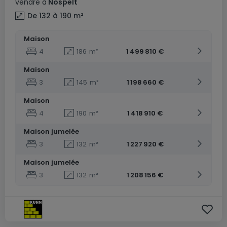
vendre
à
Nospelt
De 132 à 190
m²
Maison
4
186
m²
1 499 810 €
Maison
3
145
m²
1 198 660 €
Maison
4
190
m²
1 418 910 €
Maison jumelée
3
132
m²
1 227 920 €
Maison jumelée
3
132
m²
1 208 156 €