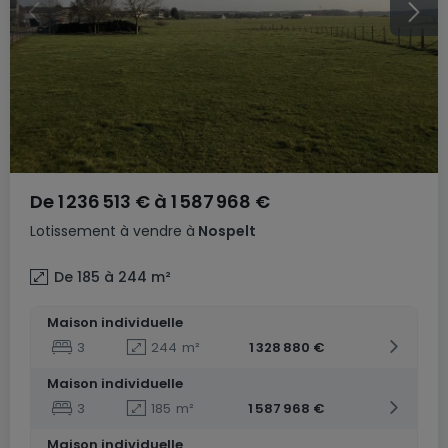
De
1 236 513 €
à
1 587 968 €
Lotissement
à vendre
à
Nospelt
De 185 à 244
m²
Maison individuelle
3
244
m²
1 328 880 €
Maison individuelle
3
185
m²
1 587 968 €
Maison individuelle