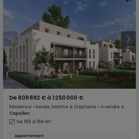
De
809 892 €
à
1 250 000 €
Résidence
« Renée, Martine & Stéphanie »
à vendre
à
Capellen
De 103 à 150
m²
Appartement