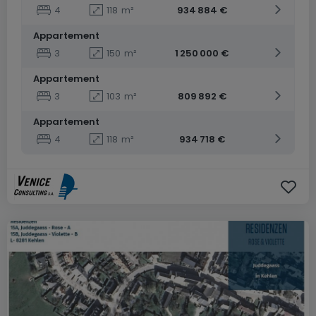
4
118
m²
934 884 €
Appartement
3
150
m²
1 250 000 €
Appartement
3
103
m²
809 892 €
Appartement
4
118
m²
934 718 €