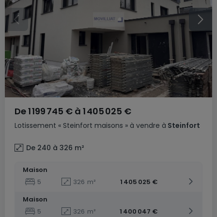
De
1 199 745 €
à
1 405 025 €
Lotissement
« Steinfort maisons »
à vendre
à
Steinfort
De 240 à 326
m²
Maison
5
326
m²
1 405 025 €
Maison
5
326
m²
1 400 047 €