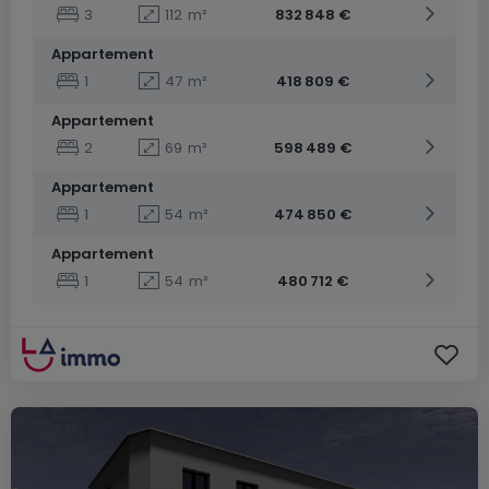
3
112
m²
832 848 €
Appartement
1
47
m²
418 809 €
Appartement
2
69
m²
598 489 €
Appartement
1
54
m²
474 850 €
Appartement
1
54
m²
480 712 €