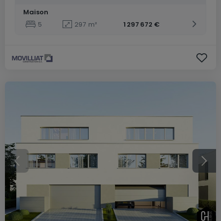
Maison
5
297
m²
1 297 672 €