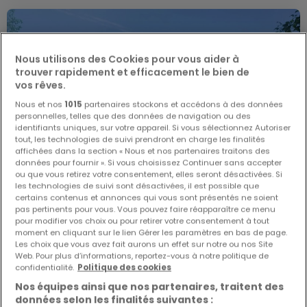
Nous utilisons des Cookies pour vous aider à
trouver rapidement et efficacement le bien de
vos rêves.
Nous et nos
1015
partenaires stockons et accédons à des données
personnelles, telles que des données de navigation ou des
identifiants uniques, sur votre appareil. Si vous sélectionnez Autoriser
tout, les technologies de suivi prendront en charge les finalités
affichées dans la section « Nous et nos partenaires traitons des
données pour fournir ». Si vous choisissez Continuer sans accepter
ou que vous retirez votre consentement, elles seront désactivées. Si
les technologies de suivi sont désactivées, il est possible que
certains contenus et annonces qui vous sont présentés ne soient
pas pertinents pour vous. Vous pouvez faire réapparaître ce menu
pour modifier vos choix ou pour retirer votre consentement à tout
moment en cliquant sur le lien Gérer les paramètres en bas de page.
Les choix que vous avez fait aurons un effet sur notre ou nos Site
De
1 684 474 €
à
1 749 020 €
Web. Pour plus d’informations, reportez-vous à notre politique de
confidentialité.
Politique des cookies
Lotissement
« Olm »
à vendre
à
Olm
Nos équipes ainsi que nos partenaires, traitent des
données selon les finalités suivantes :
De 280 à 300
m²