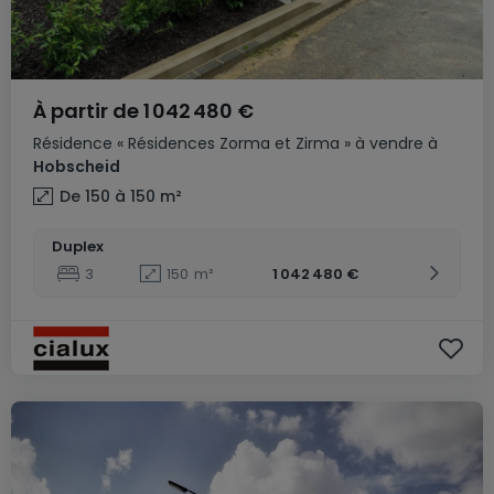
À partir de
1 042 480 €
Résidence
« Résidences Zorma et Zirma »
à vendre
à
Hobscheid
De 150 à 150
m²
Duplex
3
150
m²
1 042 480 €