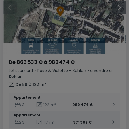
De
863 533 €
à
989 474 €
Lotissement
« Rose & Violette - Kehlen »
à vendre
à
Kehlen
De 89 à 122
m²
Appartement
3
122
m²
989 474 €
Appartement
3
117
m²
971 902 €