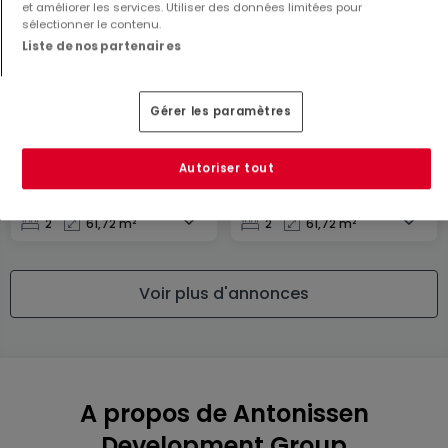
et améliorer les services. Utiliser des données limitées pour
sélectionner le contenu.
Liste de nos partenaires
Gérer les paramètres
Appartement
Appartement
Luxembourg
Luxembourg
Autoriser tout
622 000 €
636 000 €
2
61,72 m²
2
61,72 m²
Voir plus d'annonces
A propos de Antonissen
Development Group