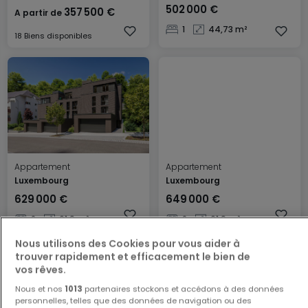
502 000 €
357 500 €
A partir de
1
44,73 m²
18 Biens disponibles
Appartement
Appartement
Luxembourg
Luxembourg
629 000 €
649 000 €
2
61,9 m²
2
61,9 m²
Nous utilisons des Cookies pour vous aider à
trouver rapidement et efficacement le bien de
vos rêves.
Nous et nos
1013
partenaires stockons et accédons à des données
personnelles, telles que des données de navigation ou des