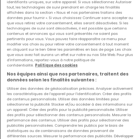
identifiants uniques, sur votre appareil. Si vous sélectionnez Autoriser
tout, les technologies de suivi prendront en charge les finalités
affichées dans la section « Nous et nos partenaires traitons des
données pour fournir ». Si vous choisissez Continuer sans accepter ou
Appartement
Appartement
que vous retirez votre consentement, elles seront désactivées. Si les
Luxembourg
Luxembourg
technologies de suivi sont désactivées, il est possible que certains
574 000 €
722 000 €
contenus et annonces qui vous sont présentés ne soient pas
pertinents pour vous. Vous pouvez faire réapparaître ce menu pour
1
54,11 m²
3
72,55 m²
modifier vos choix ou pour retirer votre consentement à tout moment
en cliquant sur le lien Gérer les paramètres en bas de page. Les choix
que vous avez fait aurons un effet sur notre ou nos Site Web. Pour plus
d’informations, reportez-vous à notre politique de
confidentialité.
Politique des cookies
Nos équipes ainsi que nos partenaires, traitent des
données selon les finalités suivantes :
Utiliser des données de géolocalisation précises. Analyser activement
les caractéristiques de l’appareil pour l’identification. Créer des profils
de contenus personnalisés. Utiliser des données limitées pour
Appartement
Appartement
sélectionner la publicité. Stocker et/ou accéder à des informations sur
Luxembourg
Luxembourg
un appareil. Créer des profils pour la publicité personnalisée. Utiliser
des profils pour sélectionner des contenus personnalisés. Mesurer la
735 000 €
513 000 €
performance des contenus. Utiliser des profils pour sélectionner des
3
72,55 m²
1
46,39 m²
publicités personnalisées. Comprendre les publics par le biais de
statistiques ou de combinaisons de données provenant de
différentes sources. Mesurer la performance des publicités. Développer