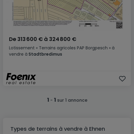
De
313 600 €
à
324 800 €
Lotissement
« Terrains agricoles PAP Borgpesch »
à
vendre
à
Stadtbredimus
1
1
-
sur 1 annonce
Types de terrains à vendre à Ehnen