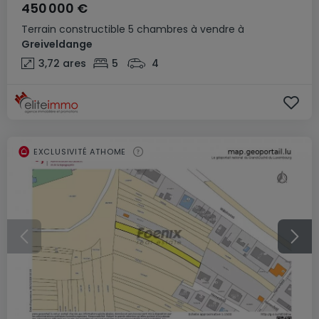
450 000 €
Terrain constructible
5 chambres
à vendre
à
Greiveldange
3,72
ares
5
4
EXCLUSIVITÉ ATHOME