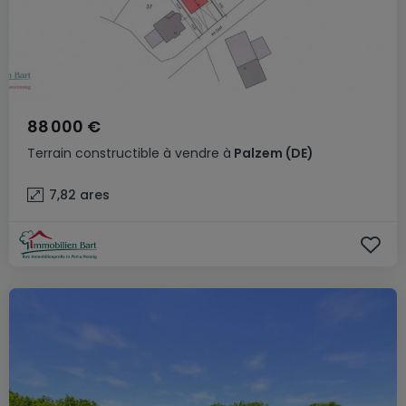
88 000 €
Terrain constructible
à vendre
à
Palzem
(DE)
7,82
ares