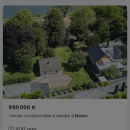
850 000 €
Terrain constructible
à vendre
à
Ehnen
10,97
ares