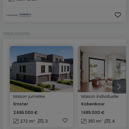
VITRINE SUGGÉRÉE
Maison jumelée
Maison individuelle
Ernster
Kobenbour
2 695 000 €
1 685 000 €
272
m²
3
351
m²
4