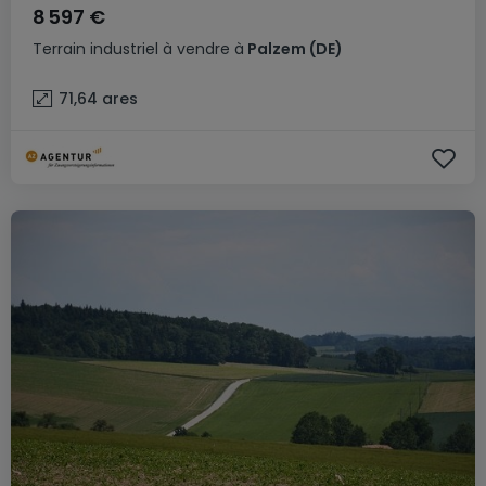
8 597 €
Terrain industriel
à vendre
à
Palzem
(DE)
71,64
ares