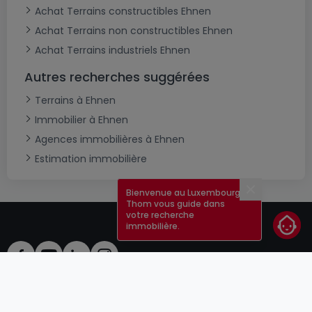
Achat Terrains constructibles Ehnen
Achat Terrains non constructibles Ehnen
Achat Terrains industriels Ehnen
Autres recherches suggérées
Terrains à Ehnen
Immobilier à Ehnen
Agences immobilières à Ehnen
Estimation immobilière
Bienvenue au Luxembourg !
Fermer
Thom vous guide dans
votre recherche
immobilière.
CGU
atHomeGroup
CGV
Contact