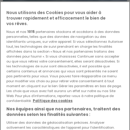
Nous utilisons des Cookies pour vous aider à
trouver rapidement et efficacement le bien de
vos rêves.
Nous et nos
1015
partenaires stockons et accédons à des données
personnelles, telles que des données de navigation ou des
identifiants uniques, sur votre appareil. Si vous sélectionnez Autoriser
tout, les technologies de suivi prendront en charge les finalités
affichées dans la section « Nous et nos partenaires traitons des
données pour fournir ». Si vous choisissez Continuer sans accepter
ou que vous retirez votre consentement, elles seront désactivées. Si
les technologies de suivi sont désactivées, il est possible que
certains contenus et annonces qui vous sont présentés ne soient
pas pertinents pour vous. Vous pouvez faire réapparaître ce menu
pour modifier vos choix ou pour retirer votre consentement à tout
moment en cliquant sur le lien Gérer les paramètres en bas de page.
299 000 €
Les choix que vous avez fait aurons un effet sur notre ou nos Site
Terrain constructible
à vendre
à
Wincheringen
(DE)
Web. Pour plus d’informations, reportez-vous à notre politique de
confidentialité.
Politique des cookies
Nos équipes ainsi que nos partenaires, traitent des
14,02
ares
données selon les finalités suivantes :
Utiliser des données de géolocalisation précises. Analyser
activement les caractéristiques de l’appareil pour l’identification.