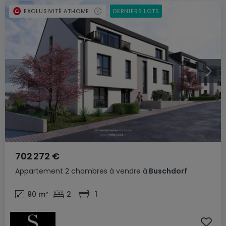
EXCLUSIVITÉ ATHOME
DERNIERS LOTS
702 272 €
Appartement
2 chambres
à vendre
à
Buschdorf
90
m²
2
1