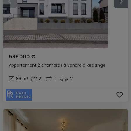
599 000 €
Appartement
2 chambres
à vendre
à
Redange
89
m²
2
1
2