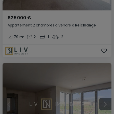
625 000 €
Appartement
2 chambres
à vendre
à
Reichlange
79
m²
2
1
2