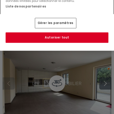
données limitées pour sélectionner le contenu.
Appartement
2 chambres
à vendre
à
Ospern
Liste de nos partenaires
75
m²
2
1
3
Gérer les paramètres
Autoriser tout