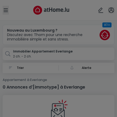
Localité(s)
Annuler
OK
Open sidebar
BÊTA
Everlange
Nouveau au Luxembourg ?
Discutez avec Thom pour une recherche
immobilière simple et sans stress.
Immobilier Appartement Everlange
2 ch. - 2 ch.
Alerte
Appartement à Everlange
0 Annonces d'[immotype] à Everlange