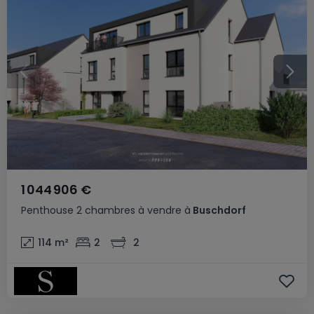
1 044 906 €
Penthouse
2 chambres
à vendre
à
Buschdorf
114
m²
2
2