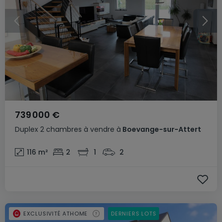
739 000 €
Duplex
2 chambres
à vendre
à
Boevange-sur-Attert
116
m²
2
1
2
EXCLUSIVITÉ ATHOME
DERNIERS LOTS