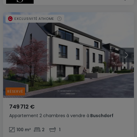
EXCLUSIVITÉ ATHOME
RÉSERVÉ
749 712 €
Appartement
2 chambres
à vendre
à
Buschdorf
100
m²
2
1