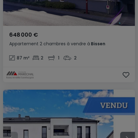
648 000 €
Appartement
2 chambres
à vendre
à
Bissen
87
m²
2
1
2