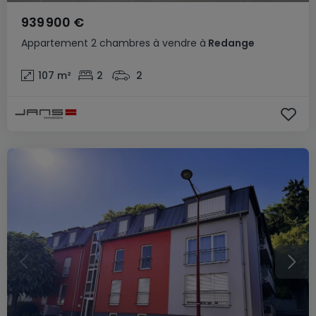
939 900 €
Appartement
2 chambres
à vendre
à
Redange
107
m²
2
2