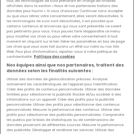
tout, les technologies de suivi prendront en charge les finalités
affichées dans la section « Nous et nos partenaires traitons des
données pour fournir ». Si vous choisissez Continuer sans accepter
ou que vous retirez votre consentement, elles seront désactivées. Si
les technologies de suivi sont désactivées, il est possible que
certains contenus et annonces qui vous sont présentés ne soient
pas pertinents pour vous. Vous pouvez faire réapparaître ce menu
pour modifier vos choix ou pour retirer votre consentement à tout
moment en cliquant sur le lien Gérer les paramètres en bas de page.
Les choix que vous avez fait aurons un effet sur notre ou nos Site
Web. Pour plus d’informations, reportez-vous à notre politique de
confidentialité.
Politique des cookies
Nos équipes ainsi que nos partenaires, traitent des
données selon les finalités suivantes :
Utiliser des données de géolocalisation précises. Analyser
activement les caractéristiques de l’appareil pour l’identification.
Créer des profils de contenus personnalisés. Utiliser des données
limitées pour sélectionner la publicité. Stocker et/ou accéder à des
informations sur un appareil. Créer des profils pour la publicité
personnalisée. Utiliser des profils pour sélectionner des contenus
personnalisés. Mesurer la performance des contenus. Utiliser des
profils pour sélectionner des publicités personnalisées. Comprendre
les publics par le biais de statistiques ou de combinaisons de
données provenant de différentes sources. Mesurer la performance
520 000 €
des publicités. Développer et améliorer les services. Utiliser des